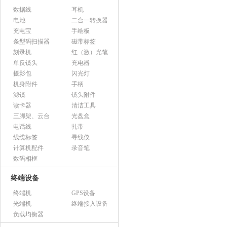
数据线
耳机
电池
二合一转换器
充电宝
手绘板
条型码扫描器
磁带标签
刻录机
红（激）光笔
单反镜头
充电器
摄影包
闪光灯
机身附件
手柄
滤镜
镜头附件
读卡器
清洁工具
三脚架、云台
光盘盒
电话线
扎带
线缆标签
寻线仪
计算机配件
录音笔
数码相框
终端设备
终端机
GPS设备
光端机
终端接入设备
负载均衡器