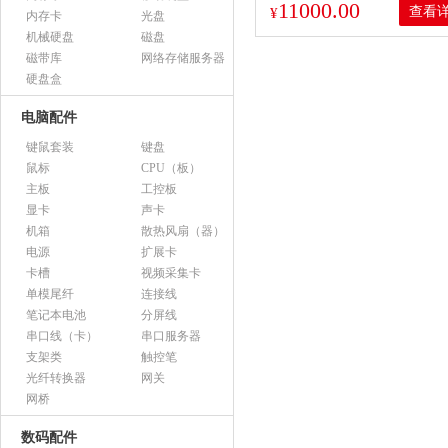
11000.00
查看
¥
内存卡
光盘
机械硬盘
磁盘
磁带库
网络存储服务器
硬盘盒
电脑配件
键鼠套装
键盘
鼠标
CPU（板）
主板
工控板
显卡
声卡
机箱
散热风扇（器）
电源
扩展卡
卡槽
视频采集卡
单模尾纤
连接线
笔记本电池
分屏线
串口线（卡）
串口服务器
支架类
触控笔
光纤转换器
网关
网桥
数码配件