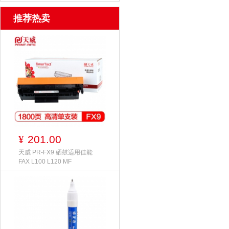
推荐热卖
201.00
¥
天威 PR-FX9 硒鼓适用佳能
FAX L100 L120 MF