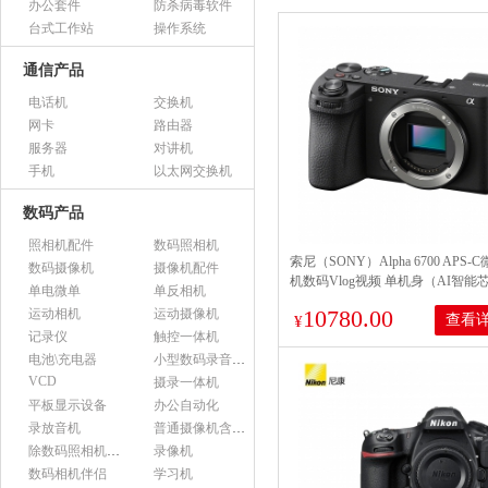
办公套件
防杀病毒软件
台式工作站
操作系统
通信产品
电话机
交换机
网卡
路由器
服务器
对讲机
手机
以太网交换机
数码产品
照相机配件
数码照相机
索尼（SONY）Alpha 6700 APS-
数码摄像机
摄像机配件
机数码Vlog视频 单机身（AI智能
单电微单
单反相机
ILCE-6700/a6700）
10780.00
运动相机
运动摄像机
查看
¥
记录仪
触控一体机
电池\充电器
小型数码录音设备
VCD
摄录一体机
平板显示设备
办公自动化
录放音机
普通摄像机含附件
除数码照相机以外的照相机及器材
录像机
数码相机伴侣
学习机