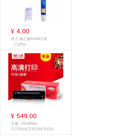
4.00
¥
得力 修正液8ml单只装
（71850）
549.00
¥
天威（PrintRite）
CC530A/CE410A/CRG31