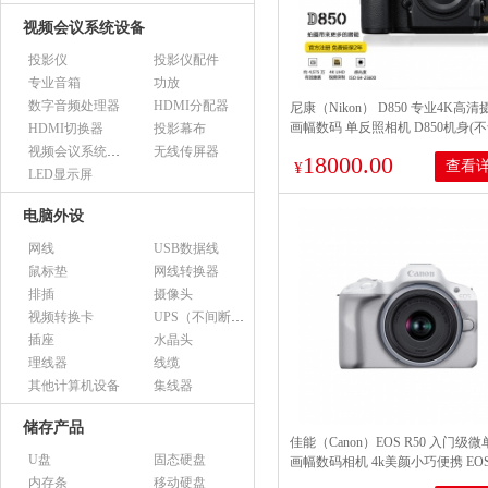
视频会议系统设备
投影仪
投影仪配件
专业音箱
功放
数字音频处理器
HDMI分配器
尼康（Nikon） D850 专业4K高
画幅数码 单反照相机 D850机身(
HDMI切换器
投影幕布
头)
视频会议系统设备（市采）
无线传屏器
18000.00
查看
¥
LED显示屏
电脑外设
网线
USB数据线
鼠标垫
网线转换器
排插
摄像头
视频转换卡
UPS（不间断电源）
插座
水晶头
理线器
线缆
其他计算机设备
集线器
储存产品
佳能（Canon）EOS R50 入门级微
U盘
固态硬盘
画幅数码相机 4k美颜小巧便携 EO
R50(RF-S 18-45套装）白旅行版
内存条
移动硬盘