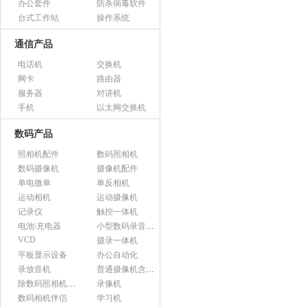
办公套件
防杀病毒软件
台式工作站
操作系统
通信产品
电话机
交换机
网卡
路由器
服务器
对讲机
手机
以太网交换机
数码产品
照相机配件
数码照相机
数码摄像机
摄像机配件
单电微单
单反相机
运动相机
运动摄像机
记录仪
触控一体机
电池\充电器
小型数码录音设备
VCD
摄录一体机
平板显示设备
办公自动化
录放音机
普通摄像机含附件
除数码照相机以外的照相机及器材
录像机
数码相机伴侣
学习机