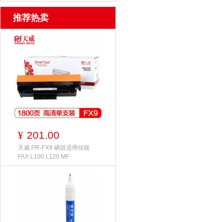
推荐热卖
201.00
¥
天威 PR-FX9 硒鼓适用佳能
FAX L100 L120 MF