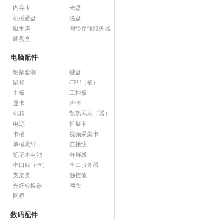
内存卡
光盘
机械硬盘
磁盘
磁带库
网络存储服务器
硬盘盒
电脑配件
键鼠套装
键盘
鼠标
CPU（板）
主板
工控板
显卡
声卡
机箱
散热风扇（器）
电源
扩展卡
卡槽
视频采集卡
单模尾纤
连接线
笔记本电池
分屏线
串口线（卡）
串口服务器
支架类
触控笔
光纤转换器
网关
网桥
数码配件