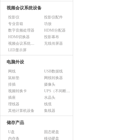
视频会议系统设备
投影仪
投影仪配件
专业音箱
功放
数字音频处理器
HDMI分配器
HDMI切换器
投影幕布
视频会议系统设备（市采）
无线传屏器
LED显示屏
电脑外设
网线
USB数据线
鼠标垫
网线转换器
排插
摄像头
视频转换卡
UPS（不间断电源）
插座
水晶头
理线器
线缆
其他计算机设备
集线器
储存产品
U盘
固态硬盘
内存条
移动硬盘