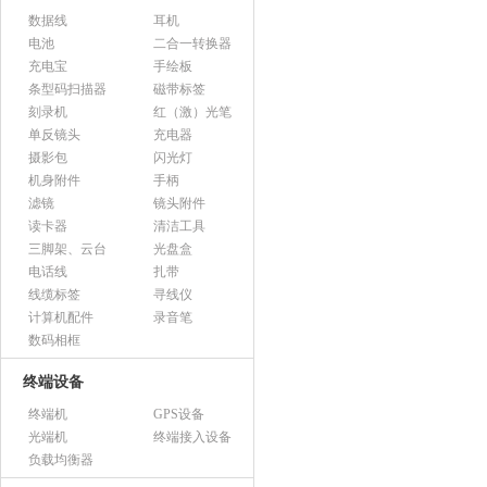
数据线
耳机
电池
二合一转换器
充电宝
手绘板
条型码扫描器
磁带标签
刻录机
红（激）光笔
单反镜头
充电器
摄影包
闪光灯
机身附件
手柄
滤镜
镜头附件
读卡器
清洁工具
三脚架、云台
光盘盒
电话线
扎带
线缆标签
寻线仪
计算机配件
录音笔
数码相框
终端设备
终端机
GPS设备
光端机
终端接入设备
负载均衡器