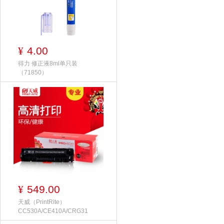
4.00
¥
得力 修正液8ml单只装
（71850）
549.00
¥
天威（PrintRite）
CC530A/CE410A/CRG31