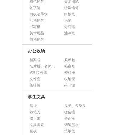
彩色铅笔
美术用笔
签字笔
特殊铅笔
白板笔墨水
白板笔
活动铅笔
毛笔
书写板
秀丽笔
美术用品
油漆笔
自动铅笔
办公收纳
档案袋
风琴包
名片册、名片盒、名片座
档案盒
透明文件套
资料册
文件盒
收纳筐
茶叶罐
茶叶罐
学生文具
笔袋
尺子、各类尺
卷笔刀
橡皮擦
修正带
修正液
文具套装
钢笔墨水
画板
垫纸板