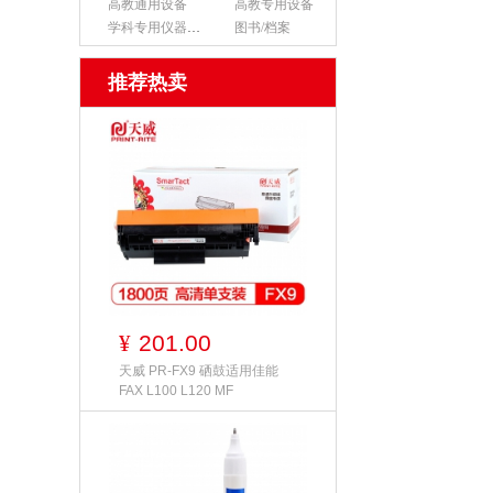
高教通用设备
高教专用设备
学科专用仪器设备
图书/档案
推荐热卖
201.00
¥
天威 PR-FX9 硒鼓适用佳能
FAX L100 L120 MF