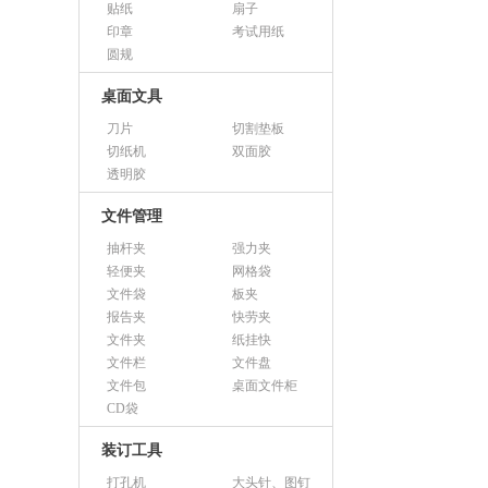
贴纸
扇子
印章
考试用纸
圆规
桌面文具
刀片
切割垫板
切纸机
双面胶
透明胶
文件管理
抽杆夹
强力夹
轻便夹
网格袋
文件袋
板夹
报告夹
快劳夹
文件夹
纸挂快
文件栏
文件盘
文件包
桌面文件柜
CD袋
装订工具
打孔机
大头针、图钉