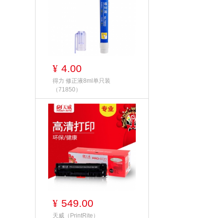
4.00
¥
得力 修正液8ml单只装
（71850）
549.00
¥
天威（PrintRite）