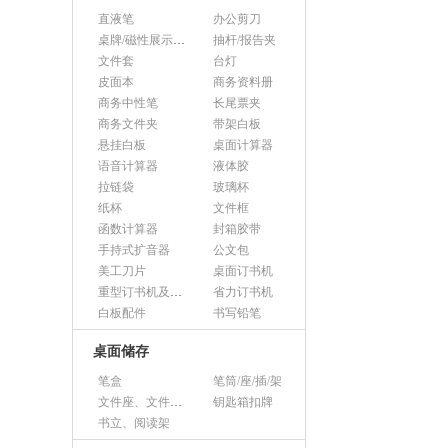
直液笔
办公剪刀
桌牌/磁性展示帖/证件框
抽杆/报告夹
文件套
台灯
皮面本
商务资料册
商务中性笔
长尾票夹
商务文件夹
带架白板
悬挂白板
桌面计算器
语音计算器
液体胶
拉链袋
玻璃杯
纸杯
文件框
函数计算器
封箱胶带
手持式扩音器
公文包
美工刀片
桌面订书机
重型订书机及其它
省力订书机
白板配件
书写铅笔
桌面储存
笔盒
笔筒/座/插/架
文件座、文件架、文件框
钥匙箱扣牌
书立、阅读架