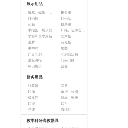
展示用品
磁粒、磁条、磁片
抽奖箱
打码机
打码纸
药箱
投票箱
书报架、展示架
厂绳、证件套、卡套
学校和美术用品
软木板
桌牌
荧光板
手举牌
地图
广告印刷
印刷品定制
展板海报
门头门牌
标识展示
台签
财务用品
计算器
票叉
印油
单据、收据
橡皮筋
账本、账册
印泥
印台
凭证
海绵缸
教学科研高教器具