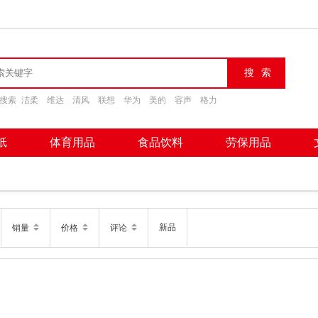
搜索
洁柔
维达
清风
联想
华为
美的
容声
格力
纸
体育用品
食品饮料
劳保用品
新品
销量
价格
评论