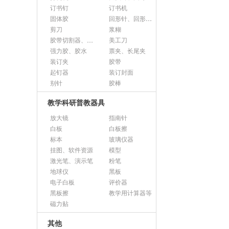
订书钉
订书机
固体胶
回形针、回形针盒
剪刀
浆糊
胶带切割器、胶带座、封箱器
美工刀
强力胶、胶水
票夹、长尾夹
装订夹
胶带
起钉器
装订封面
别针
胶棒
教学科研普教器具
放大镜
指南针
白板
白板擦
标本
玻璃仪器
挂图、软件资源
模型
激光笔、演示笔
粉笔
地球仪
黑板
电子白板
评价器
黑板擦
教学用计算器等
磁力贴
其他