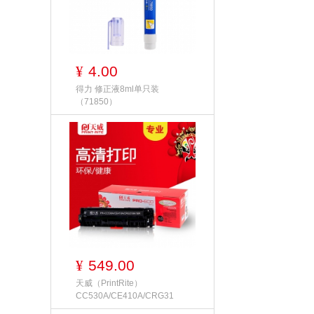
4.00
¥
得力 修正液8ml单只装
（71850）
549.00
¥
天威（PrintRite）
CC530A/CE410A/CRG31