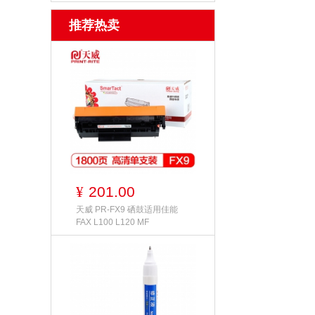
推荐热卖
201.00
¥
天威 PR-FX9 硒鼓适用佳能
FAX L100 L120 MF