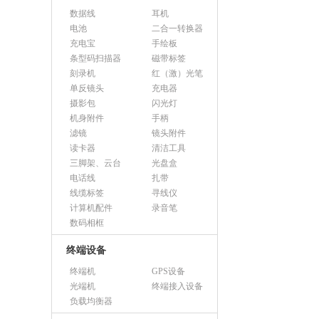
数据线
耳机
电池
二合一转换器
充电宝
手绘板
条型码扫描器
磁带标签
刻录机
红（激）光笔
单反镜头
充电器
摄影包
闪光灯
机身附件
手柄
滤镜
镜头附件
读卡器
清洁工具
三脚架、云台
光盘盒
电话线
扎带
线缆标签
寻线仪
计算机配件
录音笔
数码相框
终端设备
终端机
GPS设备
光端机
终端接入设备
负载均衡器