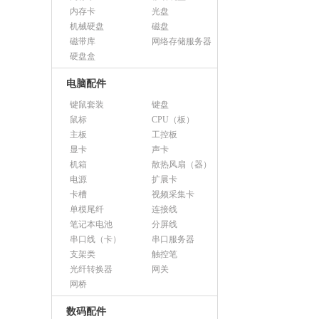
内存卡
光盘
机械硬盘
磁盘
磁带库
网络存储服务器
硬盘盒
电脑配件
键鼠套装
键盘
鼠标
CPU（板）
主板
工控板
显卡
声卡
机箱
散热风扇（器）
电源
扩展卡
卡槽
视频采集卡
单模尾纤
连接线
笔记本电池
分屏线
串口线（卡）
串口服务器
支架类
触控笔
光纤转换器
网关
网桥
数码配件