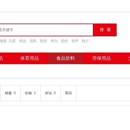
搜索
洁柔
维达
清风
联想
华为
美的
容声
格力
纸
体育用品
食品饮料
劳保用品
新品
销量
价格
评论