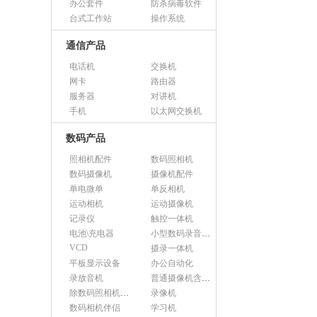
办公套件
防杀病毒软件
台式工作站
操作系统
通信产品
电话机
交换机
网卡
路由器
服务器
对讲机
手机
以太网交换机
数码产品
照相机配件
数码照相机
数码摄像机
摄像机配件
单电微单
单反相机
运动相机
运动摄像机
记录仪
触控一体机
电池\充电器
小型数码录音设备
VCD
摄录一体机
平板显示设备
办公自动化
录放音机
普通摄像机含附件
除数码照相机以外的照相机及器材
录像机
数码相机伴侣
学习机