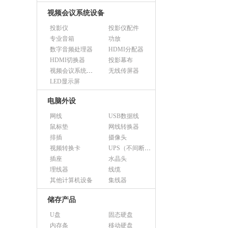
视频会议系统设备
投影仪
投影仪配件
专业音箱
功放
数字音频处理器
HDMI分配器
HDMI切换器
投影幕布
视频会议系统设备（市采）
无线传屏器
LED显示屏
电脑外设
网线
USB数据线
鼠标垫
网线转换器
排插
摄像头
视频转换卡
UPS（不间断电源）
插座
水晶头
理线器
线缆
其他计算机设备
集线器
储存产品
U盘
固态硬盘
内存条
移动硬盘