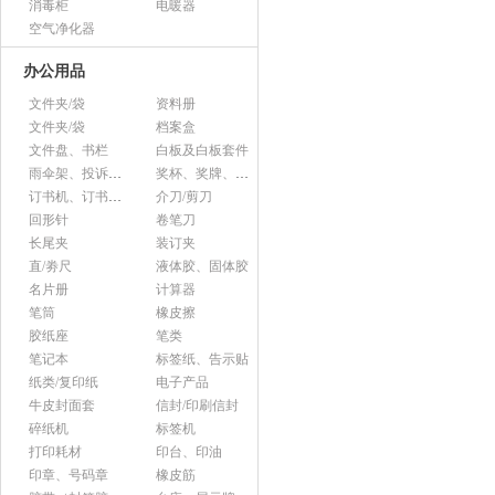
消毒柜
电暖器
空气净化器
办公用品
文件夹/袋
资料册
文件夹/袋
档案盒
文件盘、书栏
白板及白板套件
雨伞架、投诉意见箱、杂志架等杂项
奖杯、奖牌、证书
订书机、订书针、起钉器
介刀/剪刀
回形针
卷笔刀
长尾夹
装订夹
直/劵尺
液体胶、固体胶
名片册
计算器
笔筒
橡皮擦
胶纸座
笔类
笔记本
标签纸、告示贴
纸类/复印纸
电子产品
牛皮封面套
信封/印刷信封
碎纸机
标签机
打印耗材
印台、印油
印章、号码章
橡皮筋