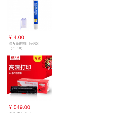
4.00
¥
得力 修正液8ml单只装
（71850）
549.00
¥