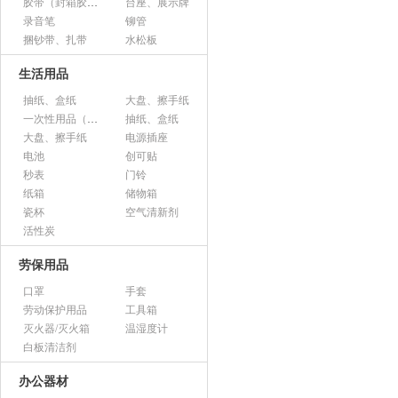
胶带（封箱胶、透明胶、美纹胶、双面胶等）
台座、展示牌
录音笔
铆管
捆钞带、扎带
水松板
生活用品
抽纸、盒纸
大盘、擦手纸
一次性用品（纸杯、胶杯、叉子、碟子等）
抽纸、盒纸
大盘、擦手纸
电源插座
电池
创可贴
秒表
门铃
纸箱
储物箱
瓷杯
空气清新剂
活性炭
劳保用品
口罩
手套
劳动保护用品
工具箱
灭火器/灭火箱
温湿度计
白板清洁剂
办公器材