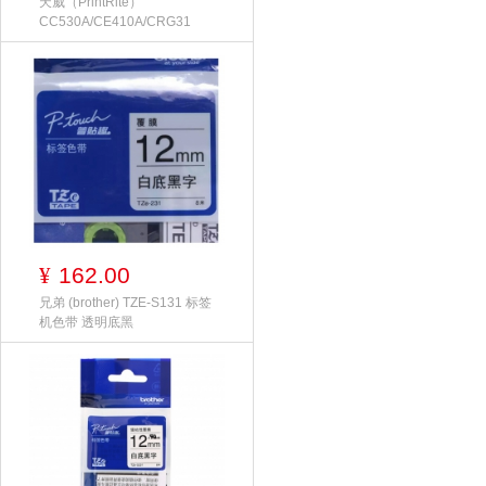
天威（PrintRite）
CC530A/CE410A/CRG31
162.00
¥
兄弟 (brother) TZE-S131 标签
机色带 透明底黑