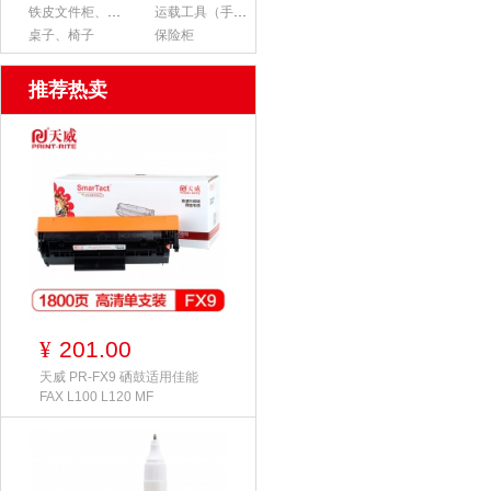
铁皮文件柜、货架
运载工具（手推车、平板车、梯子）
桌子、椅子
保险柜
推荐热卖
201.00
¥
天威 PR-FX9 硒鼓适用佳能
FAX L100 L120 MF