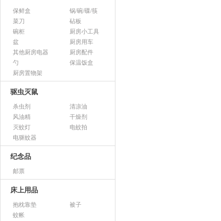
保鲜盒
锅/碗/碟/筷
菜刀
砧板
碗柜
厨房小工具
盆
厨房用车
其他厨房电器
厨房配件
勺
保温饭盒
厨房置物架
驱虫灭鼠
杀虫剂
清凉油
风油精
干燥剂
灭蚊灯
电蚊拍
电驱蚊器
纪念品
邮票
床上用品
抱枕靠垫
被子
蚊帐