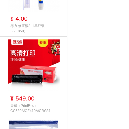
4.00
¥
得力 修正液8ml单只装
（71850）
549.00
¥
天威（PrintRite）
CC530A/CE410A/CRG31