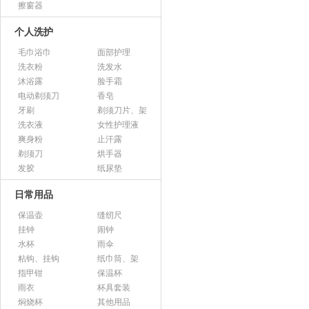
擦窗器
个人洗护
毛巾浴巾
面部护理
洗衣粉
洗发水
沐浴露
脸手霜
电动剃须刀
香皂
牙刷
剃须刀片、架
洗衣液
女性护理液
爽身粉
止汗露
剃须刀
烘手器
发胶
纸尿垫
日常用品
保温壶
缝纫尺
挂钟
闹钟
水杯
雨伞
粘钩、挂钩
纸巾筒、架
指甲钳
保温杯
雨衣
杯具套装
焖烧杯
其他用品