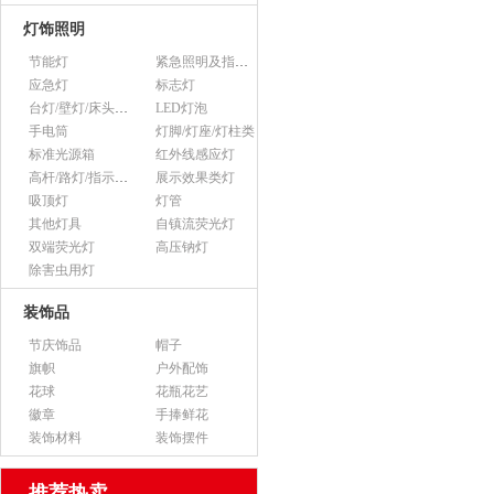
灯饰照明
节能灯
紧急照明及指示灯
应急灯
标志灯
台灯/壁灯/床头灯/落地灯
LED灯泡
手电筒
灯脚/灯座/灯柱类
标准光源箱
红外线感应灯
高杆/路灯/指示灯类
展示效果类灯
吸顶灯
灯管
其他灯具
自镇流荧光灯
双端荧光灯
高压钠灯
除害虫用灯
装饰品
节庆饰品
帽子
旗帜
户外配饰
花球
花瓶花艺
徽章
手捧鲜花
装饰材料
装饰摆件
推荐热卖