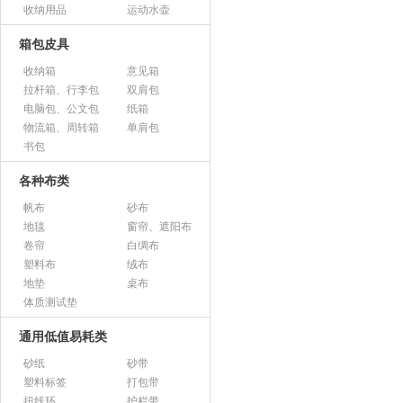
收纳用品
运动水壶
箱包皮具
收纳箱
意见箱
拉杆箱、行李包
双肩包
电脑包、公文包
纸箱
物流箱、周转箱
单肩包
书包
各种布类
帆布
砂布
地毯
窗帘、遮阳布
卷帘
白绸布
塑料布
绒布
地垫
桌布
体质测试垫
通用低值易耗类
砂纸
砂带
塑料标签
打包带
扭线环
护栏带