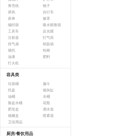
青壳纸
镜子
屏风
自行车
床单
被罩
编织袋
吸水膨胀袋
工具车
反光膜
注射器
打气筒
排气扇
钥匙箱
颈托
轮椅
油漆
肥料
打火机
容具类
垃圾桶
漏斗
托盘
烟灰缸
油桶
水桶
脸盆水桶
花瓶
肥皂盒
洒水壶
储藏盒
喷雾器
卫浴用品
厨房/餐饮用品