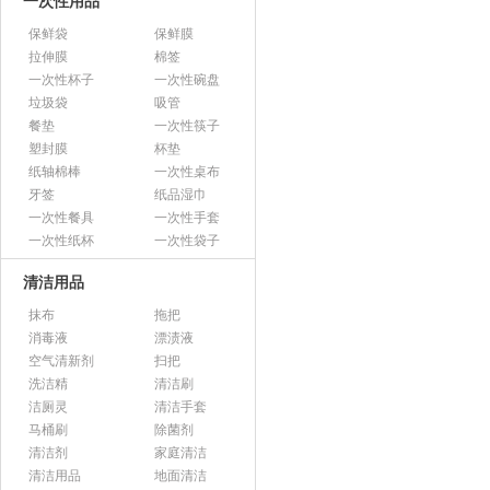
一次性用品
保鲜袋
保鲜膜
拉伸膜
棉签
一次性杯子
一次性碗盘
垃圾袋
吸管
餐垫
一次性筷子
塑封膜
杯垫
纸轴棉棒
一次性桌布
牙签
纸品湿巾
一次性餐具
一次性手套
一次性纸杯
一次性袋子
清洁用品
抹布
拖把
消毒液
漂渍液
空气清新剂
扫把
洗洁精
清洁刷
洁厕灵
清洁手套
马桶刷
除菌剂
清洁剂
家庭清洁
清洁用品
地面清洁