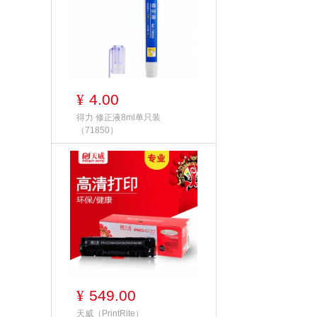
4.00
¥
得力 修正液8ml单只装
（71850）
549.00
¥
天威（PrintRite）