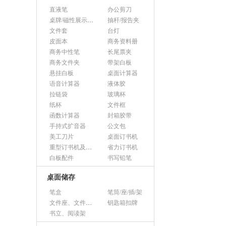
直液笔
办公剪刀
桌牌/磁性展示帖/证件框
抽杆/报告夹
文件套
台灯
皮面本
商务资料册
商务中性笔
长尾票夹
商务文件夹
带架白板
悬挂白板
桌面计算器
语音计算器
液体胶
拉链袋
玻璃杯
纸杯
文件框
函数计算器
封箱胶带
手持式扩音器
公文包
美工刀片
桌面订书机
重型订书机及其它
省力订书机
白板配件
书写铅笔
桌面储存
笔盒
笔筒/座/插/架
文件座、文件架、文件框
钥匙箱扣牌
书立、阅读架