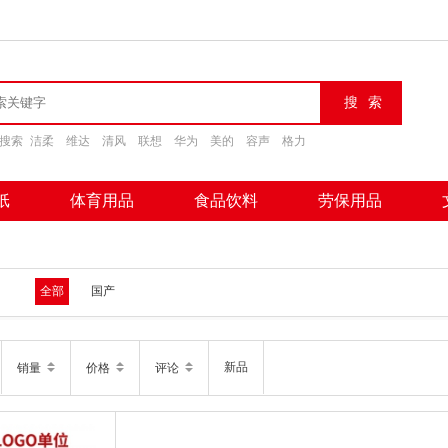
搜索
洁柔
维达
清风
联想
华为
美的
容声
格力
纸
体育用品
食品饮料
劳保用品
全部
国产
新品
销量
价格
评论