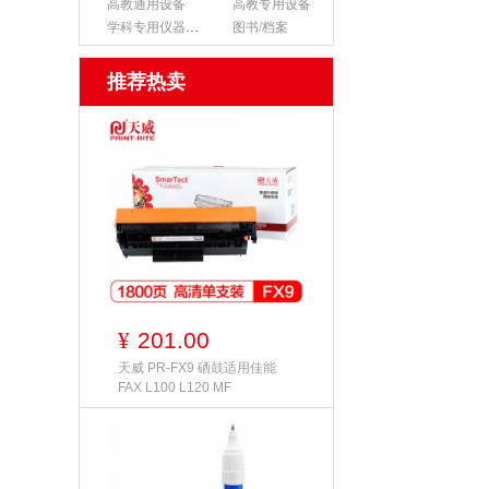
高教通用设备
高教专用设备
学科专用仪器设备
图书/档案
推荐热卖
201.00
¥
天威 PR-FX9 硒鼓适用佳能
FAX L100 L120 MF