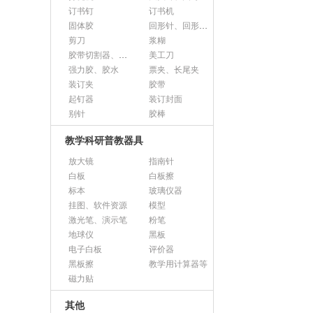
订书钉
订书机
固体胶
回形针、回形针盒
剪刀
浆糊
胶带切割器、胶带座、封箱器
美工刀
强力胶、胶水
票夹、长尾夹
装订夹
胶带
起钉器
装订封面
别针
胶棒
教学科研普教器具
放大镜
指南针
白板
白板擦
标本
玻璃仪器
挂图、软件资源
模型
激光笔、演示笔
粉笔
地球仪
黑板
电子白板
评价器
黑板擦
教学用计算器等
磁力贴
其他