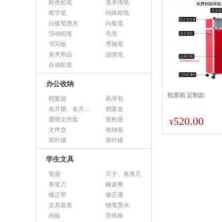
彩色铅笔
美术用笔
签字笔
特殊铅笔
白板笔墨水
白板笔
活动铅笔
毛笔
书写板
秀丽笔
美术用品
油漆笔
自动铅笔
办公收纳
投票箱 定制款
档案袋
风琴包
名片册、名片盒、名片座
档案盒
520.00
透明文件套
资料册
¥
文件盒
收纳筐
茶叶罐
茶叶罐
学生文具
笔袋
尺子、各类尺
卷笔刀
橡皮擦
修正带
修正液
文具套装
钢笔墨水
画板
垫纸板