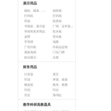
展示用品
磁粒、磁条、磁片
抽奖箱
打码机
打码纸
药箱
投票箱
书报架、展示架
厂绳、证件套、卡套
学校和美术用品
软木板
桌牌
荧光板
手举牌
地图
广告印刷
印刷品定制
展板海报
门头门牌
标识展示
台签
财务用品
计算器
票叉
印油
单据、收据
橡皮筋
账本、账册
印泥
印台
凭证
海绵缸
教学科研高教器具