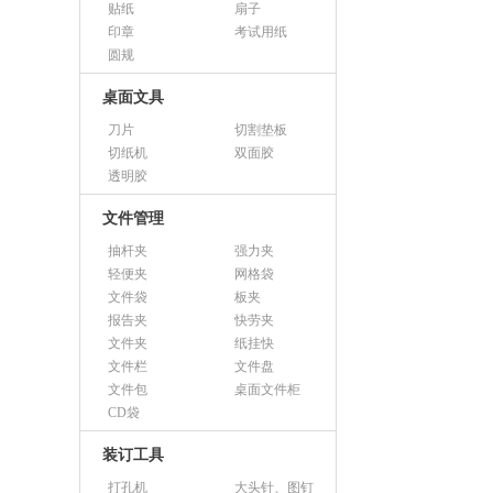
贴纸
扇子
印章
考试用纸
圆规
桌面文具
刀片
切割垫板
切纸机
双面胶
透明胶
文件管理
抽杆夹
强力夹
轻便夹
网格袋
文件袋
板夹
报告夹
快劳夹
文件夹
纸挂快
文件栏
文件盘
文件包
桌面文件柜
CD袋
装订工具
打孔机
大头针、图钉