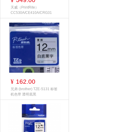
¥
天威（PrintRite）
CC530A/CE410A/CRG31
162.00
¥
兄弟 (brother) TZE-S131 标签
机色带 透明底黑