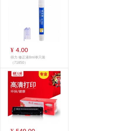
4.00
¥
得力 修正液8ml单只装
（71850）
549.00