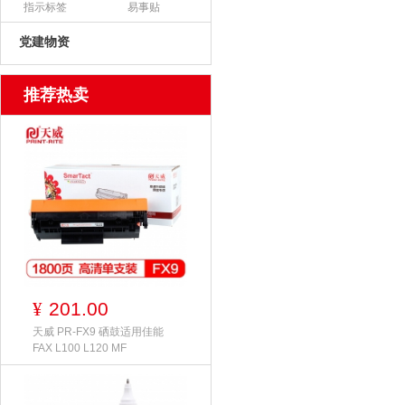
指示标签
易事贴
党建物资
推荐热卖
201.00
¥
天威 PR-FX9 硒鼓适用佳能
FAX L100 L120 MF