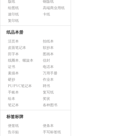
版纸
铜版纸
绘图纸
高端商业用纸
速印纸
卡纸
复印纸
纸品本册
活页本
拍纸本
皮面笔记本
软抄本
田字本
图画本
线圈本、螺旋本
信封
证书
电话本
素描本
万用手册
硬抄
作业本
PU/PVC笔记本
聘书
手账本
复写纸
绘本
奖状
笔记本
各种图书
标签标牌
便签纸
便条本
告示贴
手写标签纸