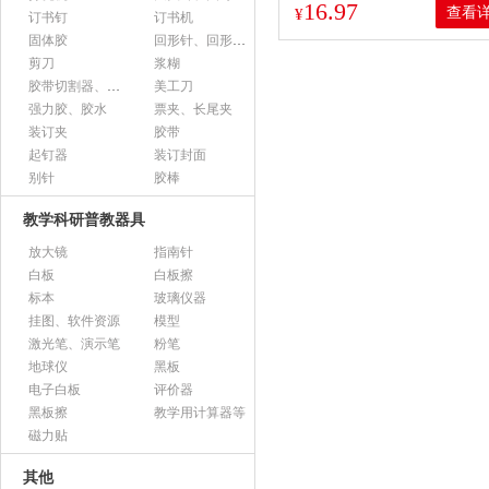
16.97
查看
¥
订书钉
订书机
固体胶
回形针、回形针盒
剪刀
浆糊
胶带切割器、胶带座、封箱器
美工刀
强力胶、胶水
票夹、长尾夹
装订夹
胶带
起钉器
装订封面
别针
胶棒
教学科研普教器具
放大镜
指南针
白板
白板擦
标本
玻璃仪器
挂图、软件资源
模型
激光笔、演示笔
粉笔
地球仪
黑板
电子白板
评价器
黑板擦
教学用计算器等
磁力贴
其他