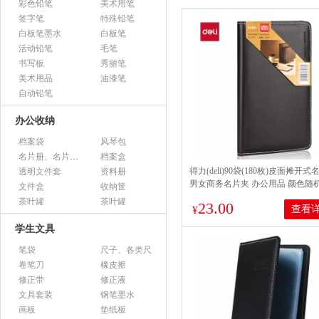
彩色铅笔
美术用笔
签字笔
特殊铅笔
白板笔墨水
白板笔
活动铅笔
毛笔
书写板
秀丽笔
美术用品
油漆笔
自动铅笔
办公收纳
档案袋
风琴包
名片册、名片盒、名片座
档案盒
得力(deli)90袋(180枚)皮面摊开
透明文件套
资料册
男女商务名片夹 办公用品 颜色随机5
文件盒
收纳筐
茶叶罐
茶叶罐
23.00
查看
¥
学生文具
笔袋
尺子、各类尺
卷笔刀
橡皮擦
修正带
修正液
文具套装
钢笔墨水
画板
垫纸板