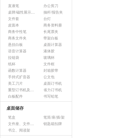
直液笔
办公剪刀
桌牌/磁性展示帖/证件框
抽杆/报告夹
文件套
台灯
皮面本
商务资料册
商务中性笔
长尾票夹
商务文件夹
带架白板
悬挂白板
桌面计算器
语音计算器
液体胶
拉链袋
玻璃杯
纸杯
文件框
函数计算器
封箱胶带
手持式扩音器
公文包
美工刀片
桌面订书机
重型订书机及其它
省力订书机
白板配件
书写铅笔
桌面储存
笔盒
笔筒/座/插/架
文件座、文件架、文件框
钥匙箱扣牌
书立、阅读架