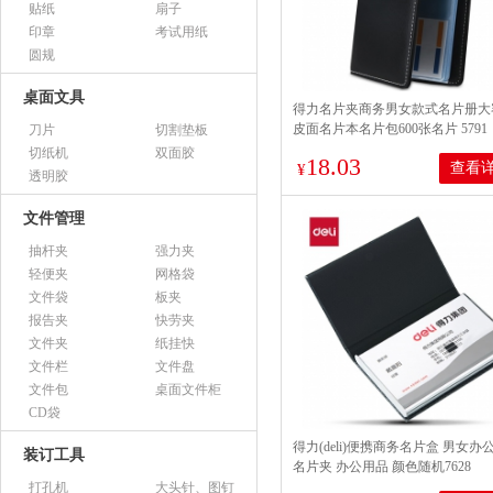
贴纸
扇子
印章
考试用纸
圆规
桌面文具
得力名片夹商务男女款式名片册大
皮面名片本名片包600张名片 5791（
刀片
切割垫板
张）
切纸机
双面胶
18.03
查看
¥
透明胶
文件管理
抽杆夹
强力夹
轻便夹
网格袋
文件袋
板夹
报告夹
快劳夹
文件夹
纸挂快
文件栏
文件盘
文件包
桌面文件柜
CD袋
得力(deli)便携商务名片盒 男女办
装订工具
名片夹 办公用品 颜色随机7628
打孔机
大头针、图钉