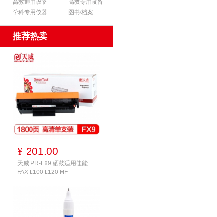
高教通用设备
高教专用设备
学科专用仪器设备
图书/档案
推荐热卖
201.00
¥
天威 PR-FX9 硒鼓适用佳能
FAX L100 L120 MF