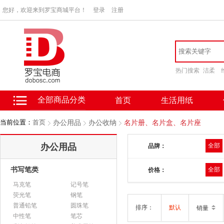
您好，欢迎来到罗宝商城平台！
登录
注册
热门搜索
洁柔
全部商品分类
首页
生活用纸
当前位置：
首页
办公用品
办公收纳
名片册、名片盒、名片座
办公用品
全部
品牌：
书写笔类
全部
价格：
马克笔
记号笔
荧光笔
钢笔
普通铅笔
圆珠笔
排序：
默认
销量
中性笔
笔芯