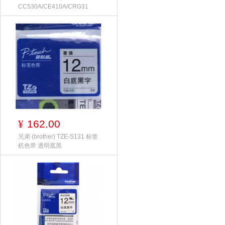
CC530A/CE410A/CRG31
162.00
¥
兄弟 (brother) TZE-S131 标签
机色带 透明底黑