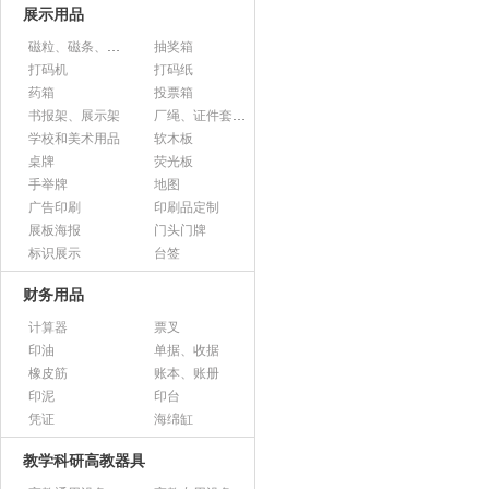
展示用品
磁粒、磁条、磁片
抽奖箱
打码机
打码纸
药箱
投票箱
书报架、展示架
厂绳、证件套、卡套
学校和美术用品
软木板
桌牌
荧光板
手举牌
地图
广告印刷
印刷品定制
展板海报
门头门牌
标识展示
台签
财务用品
计算器
票叉
印油
单据、收据
橡皮筋
账本、账册
印泥
印台
凭证
海绵缸
教学科研高教器具