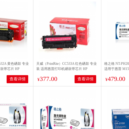
C532A 黄色硒鼓 专业
天威（PrintRite）CC533A 红色硒鼓 专业
格之格 NT-PH20
鼓带芯片 HP
装 适用惠普打印机硒鼓带芯片 HP
适用于惠普 M154A
or M351a/MFP
LaserJet Pro 300 Color M351a/MFP
M181 M181FW
377.00
479.00
查看详情
查看详情
M375nw/400 Color
¥
¥
51dw/MFP
M451nw/M451dn/M451dw/MFP
5dw 打印量2600页
M475dn/MFP M475dw机型 打印量2600页