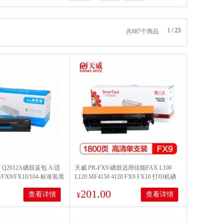
1
/
23
共887个商品
Q2612A硒鼓蓝包 A/适
天威 PR-FX9 硒鼓适用佳能FAX L100
/FX9/FX10/104-标准装黑
L120 MF4150 4120 FX9 FX10 打印机硒
0
鼓墨粉盒
201.00
查看详情
查看详情
¥