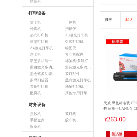
指纹机
打印设备
排序：
默认
复印机
一体机
传真机
扫描仪
热式打印机
A3激光打印机
喷墨打印机
针式打印机
A4激光打印机
绘图仪
速印机
复印机配件
喷墨多功能一体机
标签机/条码打印机
黑白激光多功能一体机
彩色激光多功能一体机
墨仓式多功能一体机
装订配件
条码扫描器
黑白激光打印机
票据打印机
地址打印机
配页机
其他专用打印设备
天威 黑色标准装 CRG
财务设备
包 适用于CANON-CR
点钞机
装订机
装黑硒鼓带芯片 页产量
263.00
¥
手提金库
胶印机
拆页机