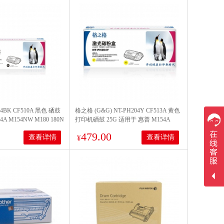
4BK CF510A 黑色 硒鼓
格之格 (G&G) NT-PH204Y CF513A 黄色
 M154NW M180 180N
打印机硒鼓 25G 适用于 惠普 M154A
 打印量1100页
M154NW M180 180N M181 M181FW 打
479.00
查看详情
查看详情
印量900页
¥