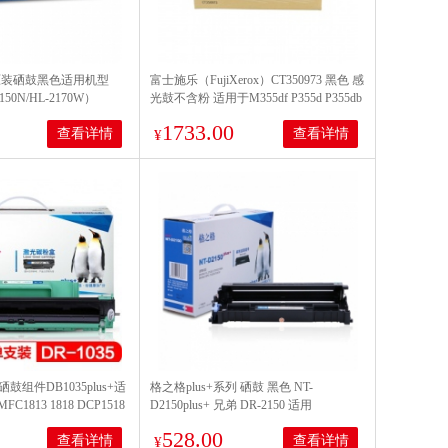
0 原装硒鼓黑色适用机型
富士施乐（FujiXerox）CT350973 黑色 感
2150N/HL-2170W）
光鼓不含粉 适用于M355df P355d P355db
P368d 打印量100000页
1733.00
查看详情
查看详情
¥
5硒鼓组件DB1035plus+适
格之格plus+系列 硒鼓 黑色 NT-
FC1813 1818 DCP1518
D2150plus+ 兄弟 DR-2150 适用
BrotherHL-
528.00
查看详情
查看详情
2140/2150N/2170WBrotherMFC－
¥