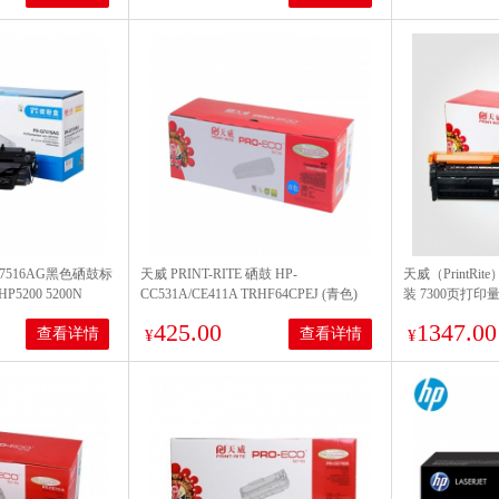
R-7516AG黑色硒鼓标
天威 PRINT-RITE 硒鼓 HP-
天威（PrintRit
200 5200N
CC531A/CE411A TRHF64CPEJ (青色)
装 7300页打印
0 3900 3950打印量
CP5225/5225n/5
425.00
1347.00
查看详情
查看详情
¥
单支装
¥