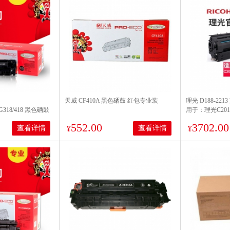
天威 CF410A 黑色硒鼓 红包专业装
理光 D188-22
RG318/418 黑色硒鼓
用于：理光C2011S
0页打印量 适用机型：
552.00
3702.00
查看详情
查看详情
10/10A/318/418 HP
¥
¥
5N/Canon