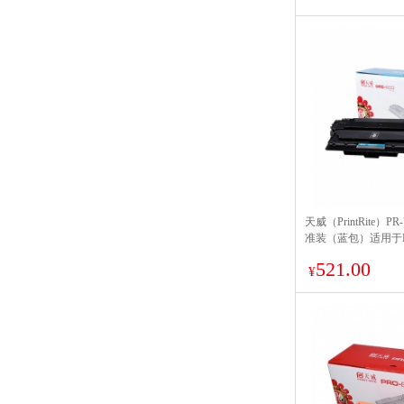
天威（PrintRite）P
准装（蓝包）适用于HP5
5200DTN佳能LBP350
521.00
12000页
¥