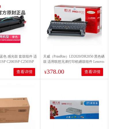
13 蓝色 感光鼓 套鼓组件 适
天威（PrintRite）LD2020/DR2050 黑色硒
P C2003SP C2503SP
鼓 适用联想兄弟打印机硒鼓组件 Lenovo-
LT 2020 /BROTHER-DR2050 Brother HL-
378.00
查看详情
查看详情
2030/2040/2035/2045/2070N/2460 Lenovo
¥
LJ2000/7020机型 打印量12000页