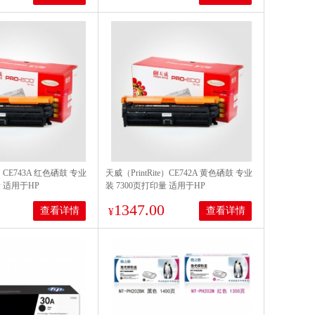
7440N/7840W
e）CE743A 红色硒鼓 专业
天威（PrintRite）CE742A 黄色硒鼓 专业
量 适用于HP
装 7300页打印量 适用于HP
225dn Canon LBP9100cdn
CP5225/5225n/5225dn/Canon LBP9100cdn
1347.00
查看详情
查看详情
单支装
¥