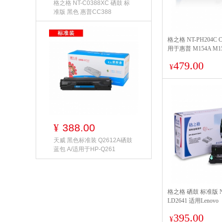
格之格 NT-C0388XC 硒鼓 标
准版 黑色 惠普CC388
格之格 NT-PH204C 
用于惠普 M154A M15
M181 M181FW 打印
479.00
¥
388.00
¥
天威 黑色标准装 Q2612A硒鼓
蓝包 A/适用于HP-Q261
格之格 硒鼓 标准版 NT-
LD2641 适用Lenovo
LJ2400/2400L/M740
395.00
LJ2600D/LJ2650DN
¥