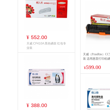
552.00
¥
天威 CF410A 黑色硒鼓 红包专
业装
天威（PrintRite）C
装 适用惠普打印机硒
LaserJet Pro 300 Col
599.00
M375nw/400 Color
¥
M451nw/M451dn/M4
M475dn/MFP M47
388.00
¥