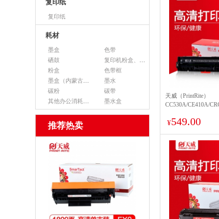
复印纸
复印纸
耗材
墨盒
色带
硒鼓
复印机粉盒、墨粉
粉盒
色带框
墨盒（内蒙古专用）
墨水
碳粉
碳带
天威（PrintRite）
其他办公消耗用品
墨水盒
CC530A/CE410A/C
专业装 带芯片 220
549.00
530A/530/30A/410A/4
¥
推荐热卖
Color M351a/MFP
M375nw/CP2025/202
MF8350Cdn 单支装