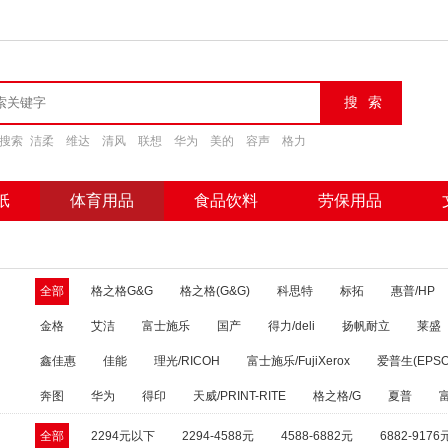
搜索
洁柔
维达
清风
联想
华为
美的
容声
格力
纸
体育用品
食品饮料
劳保用品
全部
格之格G&G
格之格(G&G)
科思特
标拓
惠普/HP
金格
艾洁
富士施乐
国产
得力/deli
扬帆耐立
莱盛
鑫佳惠
佳能
理光/RICOH
富士施乐/FujiXerox
爱普生(EPSO
奔图
华为
得印
天威/PRINT-RITE
格之格/G
夏普
全部
2294元以下
2294-4588元
4588-6882元
6882-9176