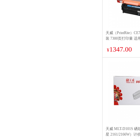
天威（PrintRite）C
装 7300页打印量 适
LBP611Cn/MF633Cd
1347.00
单支装
¥
天威 MLT-D101S
星 2161/2166W