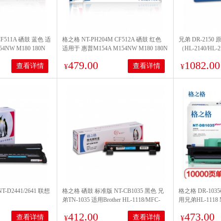
CF511A 硒鼓 蓝色 适
格之格 NT-PH204M CF512A 硒鼓 红色
兄弟 DR-215
4NW M180 180N
适用于 惠普M154A M154NW M180 180N
（HL-2140/HL-
量900页
M181 M181FW 打印量900页
479.00
1082.00
查看详情
查看详情
¥
¥
D2441/2641 联想
格之格 硒鼓 标准版 NT-CB1035 黑色 兄
格之格 DR-103
弟TN-1035 适用Brother HL-1118/MFC-
用兄弟HL-1118 M
0/M7450F
1813/1818/DCP-1518 Lenovo
打印机硒鼓
412.00
473.00
查看详情
查看详情
/M7600D/M7650DF/M7650DNF
S1801/S2001/M1840/M2040/F2070/F2071H
¥
¥