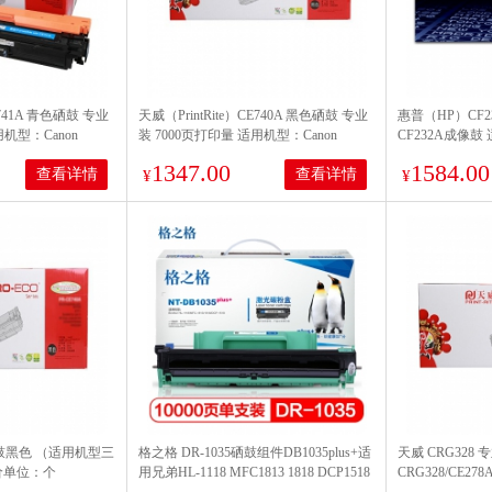
E741A 青色硒鼓 专业
天威（PrintRite）CE740A 黑色硒鼓 专业
惠普（HP）CF23
用机型：Canon
装 7000页打印量 适用机型：Canon
CF232A成像鼓 适
w/MF631Cn/MF635Cx/LBP613Cdw/MF735Cx/LBP612Cdw/MF634Cdw/LBP613
LBP611Cn/MF633Cdw/MF631Cn/MF635Cx/LBP613Cdw/MF73
30a硒鼓(CF230A
1347.00
1584.00
查看详情
查看详情
单支装
¥
¥
 硒鼓黑色 （适用机型三
格之格 DR-1035硒鼓组件DB1035plus+适
天威 CRG328 
）计价单位：个
用兄弟HL-1118 MFC1813 1818 DCP1518
CRG328/CE2