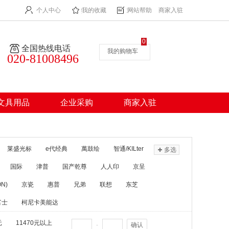
个人中心
我的收藏
网站帮助
商家入驻
0
全国热线电话
我的购物车
020-81008496
文具用品
企业采购
商家入驻
莱盛光标
e代经典
萬鼓绘
智通/KILter
多选
国际
津普
国产乾尊
人人印
京呈
N)
京瓷
惠普
兄弟
联想
东芝
富士
柯尼卡美能达
元
11470元以上
-
确认