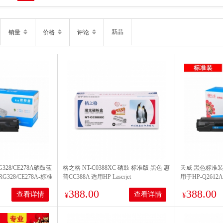
新品
销量
价格
评论
328/CE278A硒鼓蓝
格之格 NT-C0388XC 硒鼓 标准版 黑色 惠
天威 黑色标准装 
G328/CE278A-标准
普CC388A 适用HP Laserjet
用于HP-Q2612A
2100
P1007/P1008/1106/1108
硒鼓 页产量200
388.00
388.00
查看详情
查看详情
¥
¥