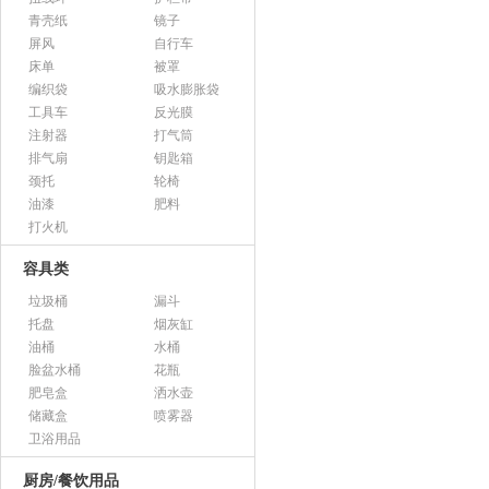
青壳纸
镜子
屏风
自行车
床单
被罩
编织袋
吸水膨胀袋
工具车
反光膜
注射器
打气筒
排气扇
钥匙箱
颈托
轮椅
油漆
肥料
打火机
容具类
垃圾桶
漏斗
托盘
烟灰缸
油桶
水桶
脸盆水桶
花瓶
肥皂盒
洒水壶
储藏盒
喷雾器
卫浴用品
厨房/餐饮用品