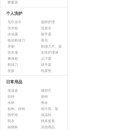
擦窗器
个人洗护
毛巾浴巾
面部护理
洗衣粉
洗发水
沐浴露
脸手霜
电动剃须刀
香皂
牙刷
剃须刀片、架
洗衣液
女性护理液
爽身粉
止汗露
剃须刀
烘手器
发胶
纸尿垫
日常用品
保温壶
缝纫尺
挂钟
闹钟
水杯
雨伞
粘钩、挂钩
纸巾筒、架
指甲钳
保温杯
雨衣
杯具套装
焖烧杯
其他用品