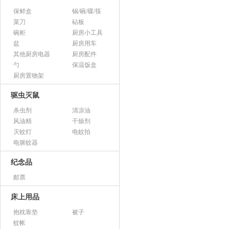
保鲜盒
锅/碗/碟/筷
菜刀
砧板
碗柜
厨房小工具
盆
厨房用车
其他厨房电器
厨房配件
勺
保温饭盒
厨房置物架
驱虫灭鼠
杀虫剂
清凉油
风油精
干燥剂
灭蚊灯
电蚊拍
电驱蚊器
纪念品
邮票
床上用品
抱枕靠垫
被子
蚊帐