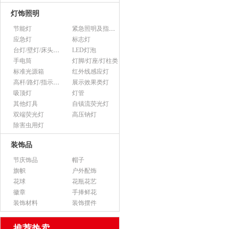
灯饰照明
节能灯
紧急照明及指示灯
应急灯
标志灯
台灯/壁灯/床头灯/落地灯
LED灯泡
手电筒
灯脚/灯座/灯柱类
标准光源箱
红外线感应灯
高杆/路灯/指示灯类
展示效果类灯
吸顶灯
灯管
其他灯具
自镇流荧光灯
双端荧光灯
高压钠灯
除害虫用灯
装饰品
节庆饰品
帽子
旗帜
户外配饰
花球
花瓶花艺
徽章
手捧鲜花
装饰材料
装饰摆件
推荐热卖