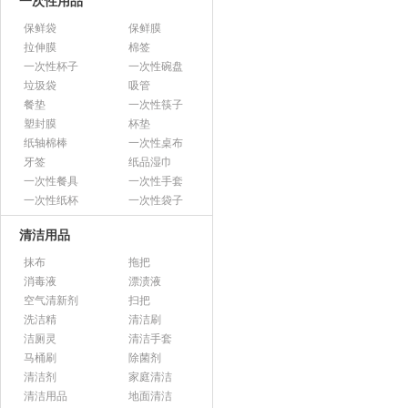
一次性用品
保鲜袋
保鲜膜
拉伸膜
棉签
一次性杯子
一次性碗盘
垃圾袋
吸管
餐垫
一次性筷子
塑封膜
杯垫
纸轴棉棒
一次性桌布
牙签
纸品湿巾
一次性餐具
一次性手套
一次性纸杯
一次性袋子
清洁用品
抹布
拖把
消毒液
漂渍液
空气清新剂
扫把
洗洁精
清洁刷
洁厕灵
清洁手套
马桶刷
除菌剂
清洁剂
家庭清洁
清洁用品
地面清洁