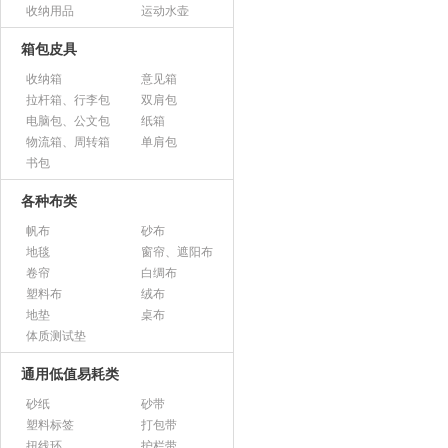
收纳用品
运动水壶
箱包皮具
收纳箱
意见箱
拉杆箱、行李包
双肩包
电脑包、公文包
纸箱
物流箱、周转箱
单肩包
书包
各种布类
帆布
砂布
地毯
窗帘、遮阳布
卷帘
白绸布
塑料布
绒布
地垫
桌布
体质测试垫
通用低值易耗类
砂纸
砂带
塑料标签
打包带
扭线环
护栏带