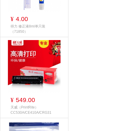
4.00
¥
得力 修正液8ml单只装
（71850）
549.00
¥
天威（PrintRite）
CC530A/CE410A/CRG31