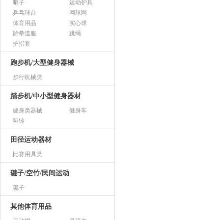
哨子
运动护具
乒乓球台
网球网
体育用品
实心球
跆拳道服
跳绳
护指套
跑步机/大型健身器械
步行机械类
踏步机/中小型健身器材
健身类器械
健身车
哑铃
田径运动器材
比赛用具类
毽子/空竹/民间运动
毽子
其他体育用品