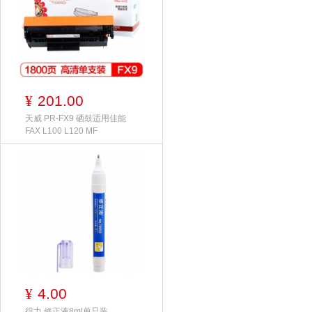
201.00
¥
天威 PR-FX9 硒鼓适用佳能
FAX L100 L120 MF
4.00
¥
得力 修正液8ml单只装