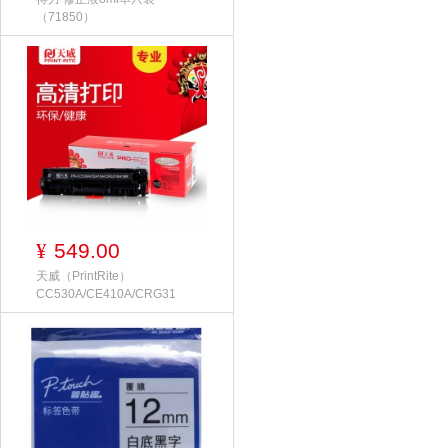
（71850）
549.00
¥
天威（PrintRite）
CC530A/CE410A/CRG31