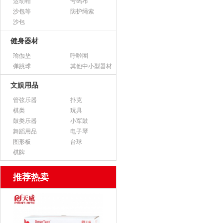
运动帽
号码布
沙包等
防护绳索
沙包
健身器材
瑜伽垫
呼啦圈
弹跳球
其他中小型器材
文娱用品
管弦乐器
扑克
棋类
玩具
鼓类乐器
小军鼓
舞蹈用品
电子琴
图形板
台球
棋牌
推荐热卖