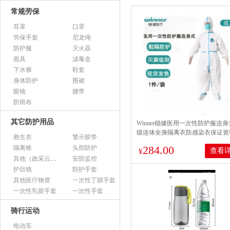
常规劳保
耳罩
口罩
劳保手套
尼龙绳
防护服
灭火器
面具
滤毒盒
下水裤
鞋套
身体防护
围裙
眼镜
腰带
防雨布
其它防护用品
Winner稳健医用一次性防护服连
级连体全身隔离衣防感染衣保证资
救生衣
警示胶带
全无菌级连身式防护服 稳健医用
284.00
隔离锥
头部防护
查看
防护服180号型*1件
¥
其他（政采云上架用）
安防监控
护目镜
防护手套
其他医疗物资
一次性丁腈手套
一次性乳胶手套
一次性手套
骑行运动
电动车