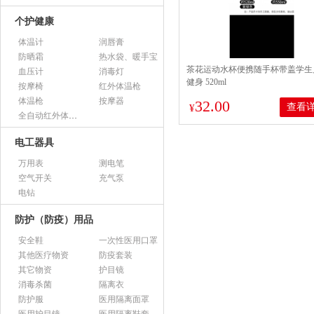
个护健康
体温计
润唇膏
防晒霜
热水袋、暖手宝
茶花运动水杯便携随手杯带盖学生
血压计
消毒灯
健身 520ml
按摩椅
红外体温枪
体温枪
按摩器
32.00
查看
¥
全自动红外体温监测仪
电工器具
万用表
测电笔
空气开关
充气泵
电钻
防护（防疫）用品
安全鞋
一次性医用口罩
其他医疗物资
防疫套装
其它物资
护目镜
消毒杀菌
隔离衣
防护服
医用隔离面罩