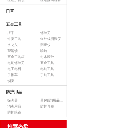
医用护目镜
医用隔离鞋套
口罩
五金工具
扳手
螺丝刀
钳类工具
红外线测温仪
水龙头
测距仪
望远镜
响铃
五金工具箱
封水胶带
电动螺丝刀
五金工具
电工电料
电动工具
手推车
手动工具
锁类
防护用品
探测器
劳保(防)用品（不含医用产品）
消毒用品
防护耳塞
防护眼镜
推荐热卖