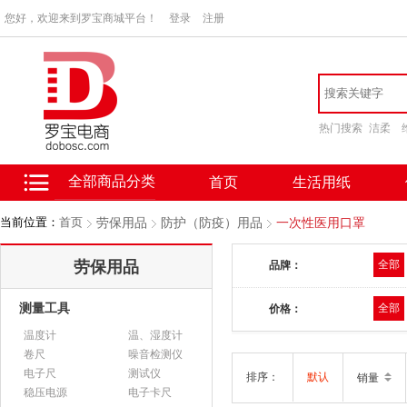
您好，欢迎来到罗宝商城平台！
登录
注册
热门搜索
洁柔
全部商品分类
首页
生活用纸
当前位置：
首页
劳保用品
防护（防疫）用品
一次性医用口罩
劳保用品
全部
品牌：
测量工具
全部
价格：
温度计
温、湿度计
卷尺
噪音检测仪
电子尺
测试仪
排序：
默认
销量
稳压电源
电子卡尺