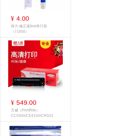
4.00
¥
得力 修正液8ml单只装
（71850）
549.00
¥
天威（PrintRite）
CC530A/CE410A/CRG31