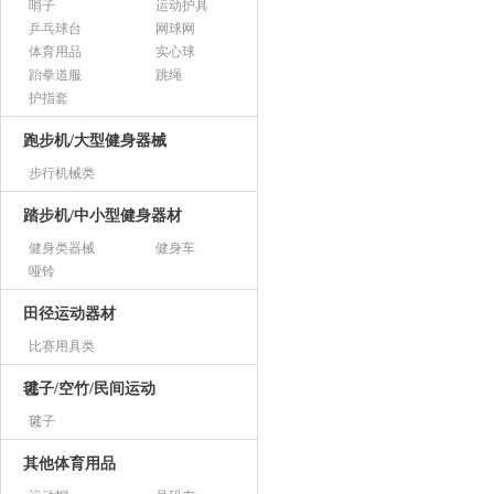
哨子
运动护具
乒乓球台
网球网
体育用品
实心球
跆拳道服
跳绳
护指套
跑步机/大型健身器械
步行机械类
踏步机/中小型健身器材
健身类器械
健身车
哑铃
田径运动器材
比赛用具类
毽子/空竹/民间运动
毽子
其他体育用品