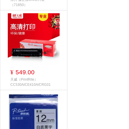
（71850）
549.00
¥
天威（PrintRite）
CC530A/CE410A/CRG31