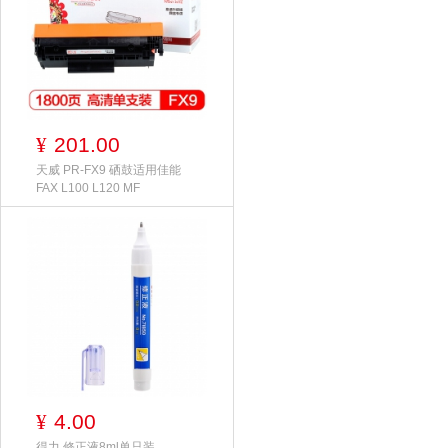
201.00
¥
天威 PR-FX9 硒鼓适用佳能
FAX L100 L120 MF
4.00
¥
得力 修正液8ml单只装