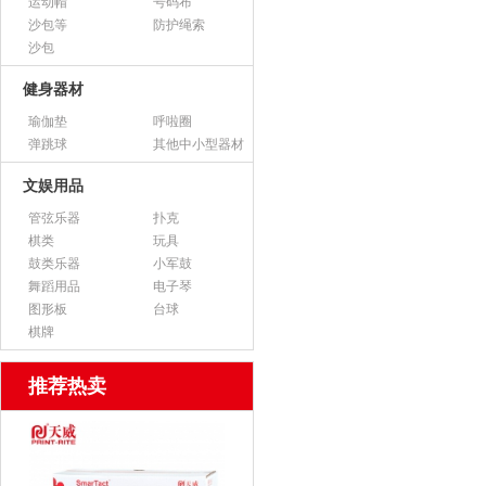
运动帽
号码布
沙包等
防护绳索
沙包
健身器材
瑜伽垫
呼啦圈
弹跳球
其他中小型器材
文娱用品
管弦乐器
扑克
棋类
玩具
鼓类乐器
小军鼓
舞蹈用品
电子琴
图形板
台球
棋牌
推荐热卖