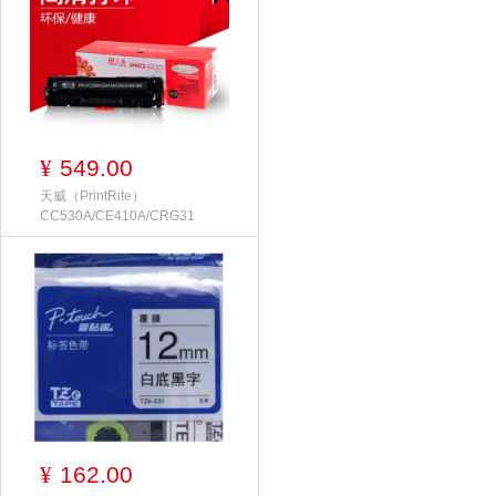
549.00
¥
天威（PrintRite）
CC530A/CE410A/CRG31
162.00
¥