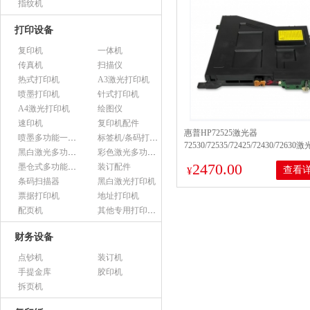
指纹机
打印设备
复印机
一体机
传真机
扫描仪
热式打印机
A3激光打印机
喷墨打印机
针式打印机
A4激光打印机
绘图仪
速印机
复印机配件
惠普HP72525激光器
喷墨多功能一体机
标签机/条码打印机
72530/72535/72425/72430/72630
黑白激光多功能一体机
彩色激光多功能一体机
2470.00
墨仓式多功能一体机
装订配件
查看
¥
条码扫描器
黑白激光打印机
票据打印机
地址打印机
配页机
其他专用打印设备
财务设备
点钞机
装订机
手提金库
胶印机
拆页机