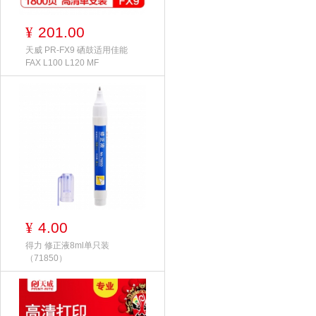
201.00
¥
天威 PR-FX9 硒鼓适用佳能
FAX L100 L120 MF
4.00
¥
得力 修正液8ml单只装
（71850）