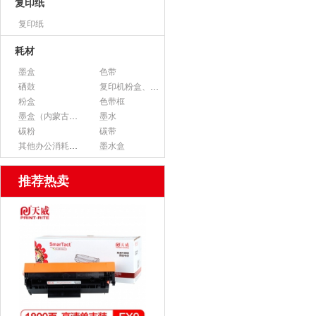
复印纸
复印纸
耗材
墨盒
色带
硒鼓
复印机粉盒、墨粉
粉盒
色带框
墨盒（内蒙古专用）
墨水
碳粉
碳带
其他办公消耗用品
墨水盒
推荐热卖