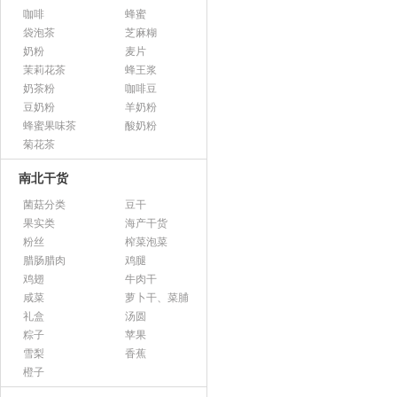
咖啡
蜂蜜
袋泡茶
芝麻糊
奶粉
麦片
茉莉花茶
蜂王浆
奶茶粉
咖啡豆
豆奶粉
羊奶粉
蜂蜜果味茶
酸奶粉
菊花茶
南北干货
菌菇分类
豆干
果实类
海产干货
粉丝
榨菜泡菜
腊肠腊肉
鸡腿
鸡翅
牛肉干
咸菜
萝卜干、菜脯
礼盒
汤圆
粽子
苹果
雪梨
香蕉
橙子