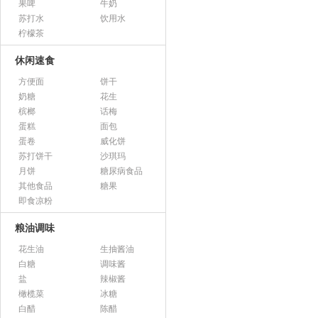
果啤
牛奶
苏打水
饮用水
柠檬茶
休闲速食
方便面
饼干
奶糖
花生
槟榔
话梅
蛋糕
面包
蛋卷
威化饼
苏打饼干
沙琪玛
月饼
糖尿病食品
其他食品
糖果
即食凉粉
粮油调味
花生油
生抽酱油
白糖
调味酱
盐
辣椒酱
橄榄菜
冰糖
白醋
陈醋