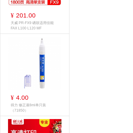
201.00
¥
天威 PR-FX9 硒鼓适用佳能
FAX L100 L120 MF
4.00
¥
得力 修正液8ml单只装
（71850）