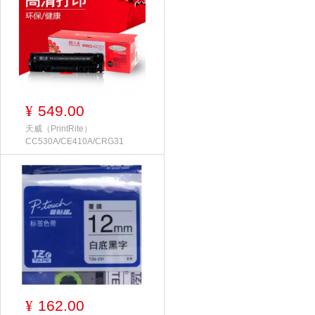
549.00
¥
天威（PrintRite）
CC530A/CE410A/CRG31
162.00
¥