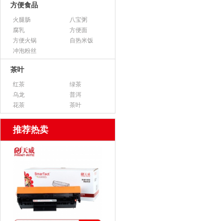
方便食品
火腿肠
八宝粥
腐乳
方便面
方便火锅
自热米饭
冲泡粉丝
茶叶
红茶
绿茶
乌龙
普洱
花茶
茶叶
推荐热卖