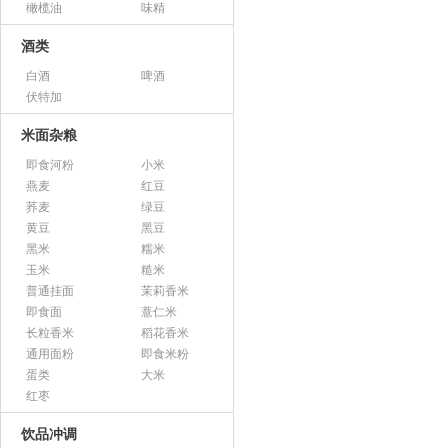
橄榄油
味精
酒类
白酒
啤酒
伏特加
米面杂粮
即食河粉
小米
燕麦
红豆
荞麦
绿豆
黄豆
黑豆
黑米
糯米
玉米
糙米
普通挂面
茉莉香米
即食面
薏仁米
长粒香米
稻花香米
通用面粉
即食米粉
蛋类
大米
红枣
饮品冲调