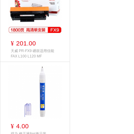
201.00
¥
天威 PR-FX9 硒鼓适用佳能
FAX L100 L120 MF
4.00
¥
得力 修正液8ml单只装