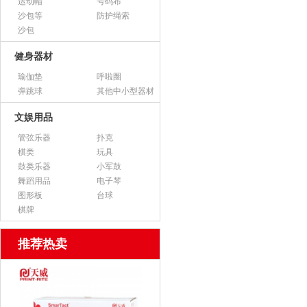
运动帽
号码布
沙包等
防护绳索
沙包
健身器材
瑜伽垫
呼啦圈
弹跳球
其他中小型器材
文娱用品
管弦乐器
扑克
棋类
玩具
鼓类乐器
小军鼓
舞蹈用品
电子琴
图形板
台球
棋牌
推荐热卖