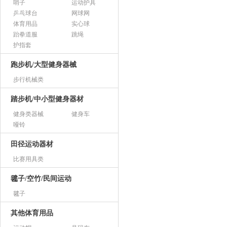
哨子
运动护具
乒乓球台
网球网
体育用品
实心球
跆拳道服
跳绳
护指套
跑步机/大型健身器械
步行机械类
踏步机/中小型健身器材
健身类器械
健身车
哑铃
田径运动器材
比赛用具类
毽子/空竹/民间运动
毽子
其他体育用品