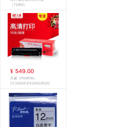
（71850）
549.00
¥
天威（PrintRite）
CC530A/CE410A/CRG31