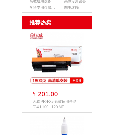
高教通用设备
高教专用设备
学科专用仪器设备
图书/档案
推荐热卖
201.00
¥
天威 PR-FX9 硒鼓适用佳能
FAX L100 L120 MF