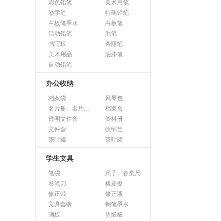
彩色铅笔
美术用笔
签字笔
特殊铅笔
白板笔墨水
白板笔
活动铅笔
毛笔
书写板
秀丽笔
美术用品
油漆笔
自动铅笔
办公收纳
档案袋
风琴包
名片册、名片盒、名片座
档案盒
透明文件套
资料册
文件盒
收纳筐
茶叶罐
茶叶罐
学生文具
笔袋
尺子、各类尺
卷笔刀
橡皮擦
修正带
修正液
文具套装
钢笔墨水
画板
垫纸板