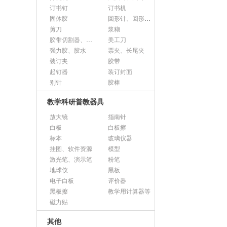
订书钉
订书机
固体胶
回形针、回形针盒
剪刀
浆糊
胶带切割器、胶带座、封箱器
美工刀
强力胶、胶水
票夹、长尾夹
装订夹
胶带
起钉器
装订封面
别针
胶棒
教学科研普教器具
放大镜
指南针
白板
白板擦
标本
玻璃仪器
挂图、软件资源
模型
激光笔、演示笔
粉笔
地球仪
黑板
电子白板
评价器
黑板擦
教学用计算器等
磁力贴
其他