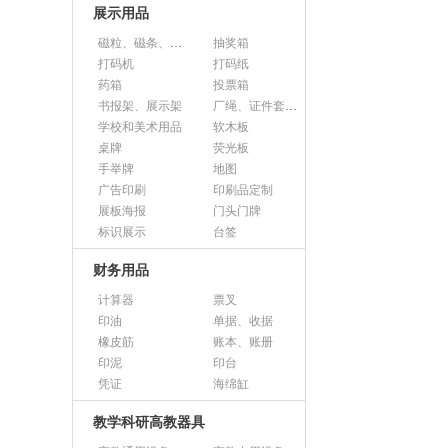
展示用品
磁粒、磁条、磁片
抽奖箱
打码机
打码纸
药箱
投票箱
书报架、展示架
厂绳、证件套、卡套
学校和美术用品
软木板
桌牌
荧光板
手举牌
地图
广告印刷
印刷品定制
展板海报
门头门牌
标识展示
台签
财务用品
计算器
票叉
印油
单据、收据
橡皮筋
账本、账册
印泥
印台
凭证
海绵缸
教学科研高教器具