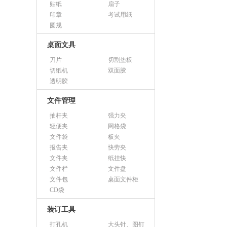
贴纸
扇子
印章
考试用纸
圆规
桌面文具
刀片
切割垫板
切纸机
双面胶
透明胶
文件管理
抽杆夹
强力夹
轻便夹
网格袋
文件袋
板夹
报告夹
快劳夹
文件夹
纸挂快
文件栏
文件盘
文件包
桌面文件柜
CD袋
装订工具
打孔机
大头针、图钉