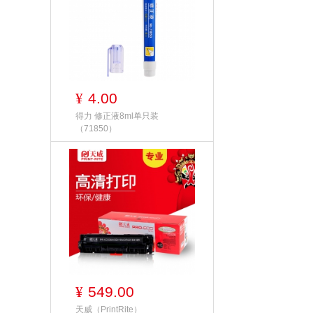
4.00
¥
得力 修正液8ml单只装
（71850）
549.00
¥
天威（PrintRite）