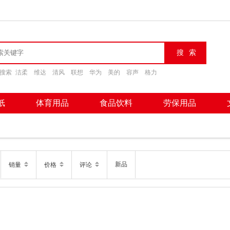
搜索
洁柔
维达
清风
联想
华为
美的
容声
格力
纸
体育用品
食品饮料
劳保用品
新品
销量
价格
评论