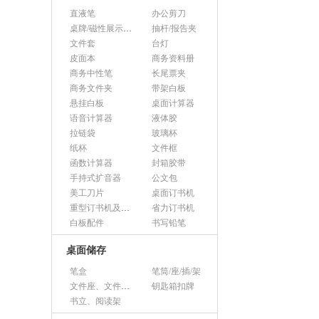
直液笔
办公剪刀
桌牌/磁性展示帖/证件框
抽杆/报告夹
文件套
台灯
皮面本
商务资料册
商务中性笔
长尾票夹
商务文件夹
带架白板
悬挂白板
桌面计算器
语音计算器
液体胶
拉链袋
玻璃杯
纸杯
文件框
函数计算器
封箱胶带
手持式扩音器
公文包
美工刀片
桌面订书机
重型订书机及其它
省力订书机
白板配件
书写铅笔
桌面储存
笔盒
笔筒/座/插/架
文件座、文件架、文件框
钥匙箱扣牌
书立、阅读架