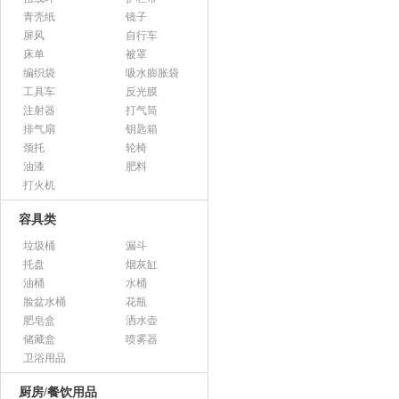
青壳纸
镜子
屏风
自行车
床单
被罩
编织袋
吸水膨胀袋
工具车
反光膜
注射器
打气筒
排气扇
钥匙箱
颈托
轮椅
油漆
肥料
打火机
容具类
垃圾桶
漏斗
托盘
烟灰缸
油桶
水桶
脸盆水桶
花瓶
肥皂盒
洒水壶
储藏盒
喷雾器
卫浴用品
厨房/餐饮用品