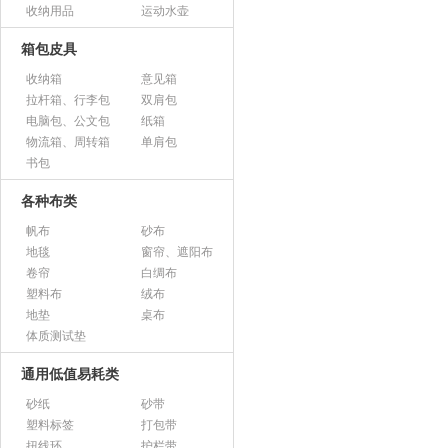
收纳用品
运动水壶
箱包皮具
收纳箱
意见箱
拉杆箱、行李包
双肩包
电脑包、公文包
纸箱
物流箱、周转箱
单肩包
书包
各种布类
帆布
砂布
地毯
窗帘、遮阳布
卷帘
白绸布
塑料布
绒布
地垫
桌布
体质测试垫
通用低值易耗类
砂纸
砂带
塑料标签
打包带
扭线环
护栏带