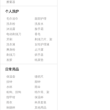
擦窗器
个人洗护
毛巾浴巾
面部护理
洗衣粉
洗发水
沐浴露
脸手霜
电动剃须刀
香皂
牙刷
剃须刀片、架
洗衣液
女性护理液
爽身粉
止汗露
剃须刀
烘手器
发胶
纸尿垫
日常用品
保温壶
缝纫尺
挂钟
闹钟
水杯
雨伞
粘钩、挂钩
纸巾筒、架
指甲钳
保温杯
雨衣
杯具套装
焖烧杯
其他用品