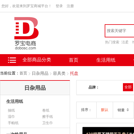
您好，欢迎来到罗宝商城平台！
登录
注册
热门搜索
洁柔
全部商品分类
首页
生活用纸
当前位置：
首页
日杂用品
容具类
托盘
日杂用品
全部
品牌：
生活用纸
排序：
默认
销量
抽纸
卷纸
湿巾
擦手纸
手帕纸
卫生巾