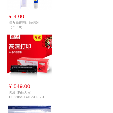
4.00
¥
得力 修正液8ml单只装
（71850）
549.00
¥
天威（PrintRite）
CC530A/CE410A/CRG31