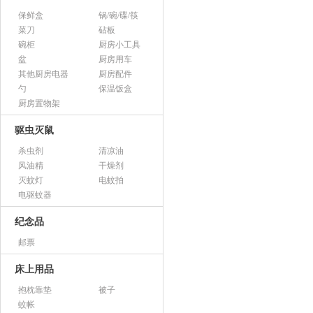
保鲜盒
锅/碗/碟/筷
菜刀
砧板
碗柜
厨房小工具
盆
厨房用车
其他厨房电器
厨房配件
勺
保温饭盒
厨房置物架
驱虫灭鼠
杀虫剂
清凉油
风油精
干燥剂
灭蚊灯
电蚊拍
电驱蚊器
纪念品
邮票
床上用品
抱枕靠垫
被子
蚊帐