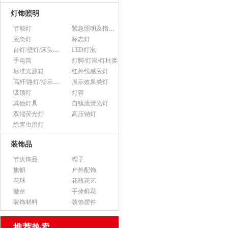
灯饰照明
节能灯
紧急照明及指示灯
应急灯
标志灯
台灯/壁灯/床头灯/落地灯
LED灯泡
手电筒
灯脚/灯座/灯柱类
标准光源箱
红外线感应灯
高杆/路灯/指示灯类
展示效果类灯
吸顶灯
灯管
其他灯具
自镇流荧光灯
双端荧光灯
高压钠灯
除害虫用灯
装饰品
节庆饰品
帽子
旗帜
户外配饰
花球
花瓶花艺
徽章
手捧鲜花
装饰材料
装饰摆件
推荐热卖