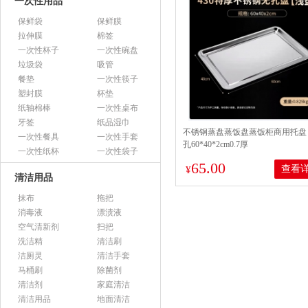
一次性用品
保鲜袋
保鲜膜
拉伸膜
棉签
一次性杯子
一次性碗盘
垃圾袋
吸管
餐垫
一次性筷子
塑封膜
杯垫
纸轴棉棒
一次性桌布
牙签
纸品湿巾
不锈钢蒸盘蒸饭盘蒸饭柜商用托盘 4
一次性餐具
一次性手套
孔60*40*2cm0.7厚
一次性纸杯
一次性袋子
65.00
查看
¥
清洁用品
抹布
拖把
消毒液
漂渍液
空气清新剂
扫把
洗洁精
清洁刷
洁厕灵
清洁手套
马桶刷
除菌剂
清洁剂
家庭清洁
清洁用品
地面清洁