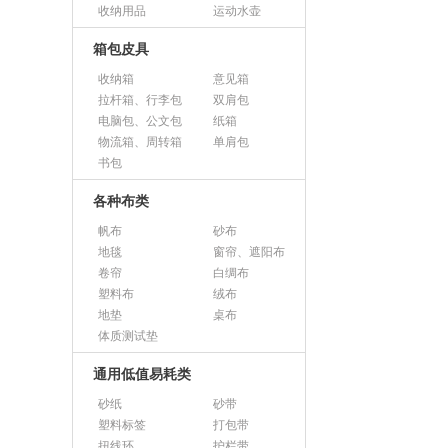
收纳用品
运动水壶
箱包皮具
收纳箱
意见箱
拉杆箱、行李包
双肩包
电脑包、公文包
纸箱
物流箱、周转箱
单肩包
书包
各种布类
帆布
砂布
地毯
窗帘、遮阳布
卷帘
白绸布
塑料布
绒布
地垫
桌布
体质测试垫
通用低值易耗类
砂纸
砂带
塑料标签
打包带
扭线环
护栏带