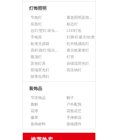
灯饰照明
节能灯
紧急照明及指示灯
应急灯
标志灯
台灯/壁灯/床头灯/落地灯
LED灯泡
手电筒
灯脚/灯座/灯柱类
标准光源箱
红外线感应灯
高杆/路灯/指示灯类
展示效果类灯
吸顶灯
灯管
其他灯具
自镇流荧光灯
双端荧光灯
高压钠灯
除害虫用灯
装饰品
节庆饰品
帽子
旗帜
户外配饰
花球
花瓶花艺
徽章
手捧鲜花
装饰材料
装饰摆件
推荐热卖