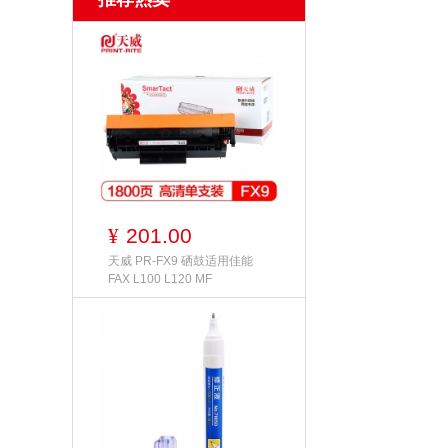
201.00
¥
天威 PR-FX9 硒鼓适用佳能
FAX L100 L120 MF