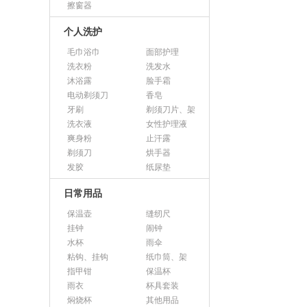
擦窗器
个人洗护
毛巾浴巾
面部护理
洗衣粉
洗发水
沐浴露
脸手霜
电动剃须刀
香皂
牙刷
剃须刀片、架
洗衣液
女性护理液
爽身粉
止汗露
剃须刀
烘手器
发胶
纸尿垫
日常用品
保温壶
缝纫尺
挂钟
闹钟
水杯
雨伞
粘钩、挂钩
纸巾筒、架
指甲钳
保温杯
雨衣
杯具套装
焖烧杯
其他用品