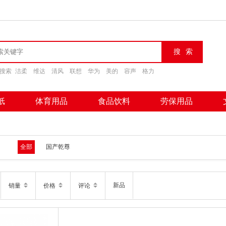
搜索
洁柔
维达
清风
联想
华为
美的
容声
格力
纸
体育用品
食品饮料
劳保用品
全部
国产乾尊
新品
销量
价格
评论