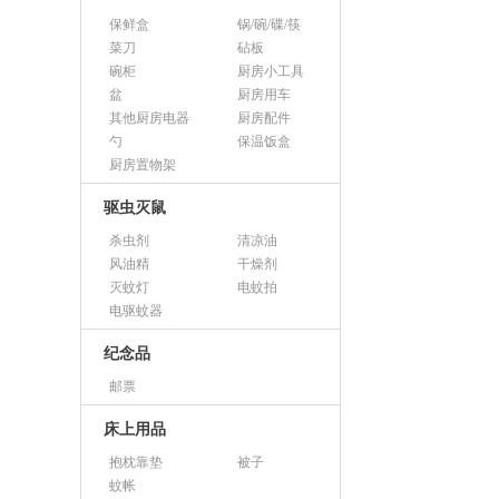
保鲜盒
锅/碗/碟/筷
菜刀
砧板
碗柜
厨房小工具
盆
厨房用车
其他厨房电器
厨房配件
勺
保温饭盒
厨房置物架
驱虫灭鼠
杀虫剂
清凉油
风油精
干燥剂
灭蚊灯
电蚊拍
电驱蚊器
纪念品
邮票
床上用品
抱枕靠垫
被子
蚊帐