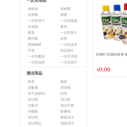
一次性用品
保鲜袋
保鲜膜
拉伸膜
棉签
一次性杯子
一次性碗盘
垃圾袋
吸管
餐垫
一次性筷子
塑封膜
杯垫
纸轴棉棒
一次性桌布
牙签
纸品湿巾
百丽时 防腐自喷漆 
一次性餐具
一次性手套
一次性纸杯
一次性袋子
0.00
¥
清洁用品
抹布
拖把
消毒液
漂渍液
空气清新剂
扫把
洗洁精
清洁刷
洁厕灵
清洁手套
马桶刷
除菌剂
清洁剂
家庭清洁
清洁用品
地面清洁