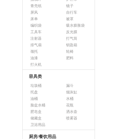
青壳纸
镜子
屏风
自行车
床单
被罩
编织袋
吸水膨胀袋
工具车
反光膜
注射器
打气筒
排气扇
钥匙箱
颈托
轮椅
油漆
肥料
打火机
容具类
垃圾桶
漏斗
托盘
烟灰缸
油桶
水桶
脸盆水桶
花瓶
肥皂盒
洒水壶
储藏盒
喷雾器
卫浴用品
厨房/餐饮用品