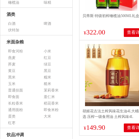
橄榄油
味精
酒类
贝蒂斯 特级初榨橄榄油500ML礼
白酒
啤酒
伏特加
322.00
查看
¥
米面杂粮
即食河粉
小米
燕麦
红豆
荞麦
绿豆
黄豆
黑豆
黑米
糯米
玉米
糙米
普通挂面
茉莉香米
即食面
薏仁米
长粒香米
稻花香米
通用面粉
即食米粉
胡姬花古法土榨风味花生油4L大
蛋类
大米
选 压榨一级食用油 土榨风味4L
红枣
149.90
查看
¥
饮品冲调