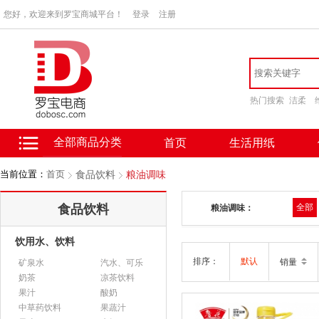
您好，欢迎来到罗宝商城平台！
登录
注册
热门搜索
洁柔
全部商品分类
首页
生活用纸
当前位置：
首页
食品饮料
粮油调味
食品饮料
全部
粮油调味：
饮用水、饮料
排序：
默认
销量
矿泉水
汽水、可乐
奶茶
凉茶饮料
果汁
酸奶
中草药饮料
果蔬汁