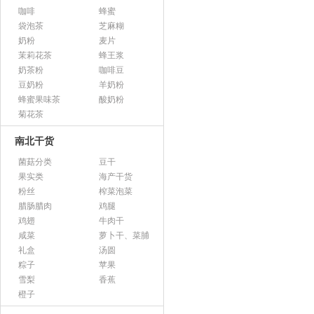
咖啡
蜂蜜
袋泡茶
芝麻糊
奶粉
麦片
茉莉花茶
蜂王浆
奶茶粉
咖啡豆
豆奶粉
羊奶粉
蜂蜜果味茶
酸奶粉
菊花茶
南北干货
菌菇分类
豆干
果实类
海产干货
粉丝
榨菜泡菜
腊肠腊肉
鸡腿
鸡翅
牛肉干
咸菜
萝卜干、菜脯
礼盒
汤圆
粽子
苹果
雪梨
香蕉
橙子