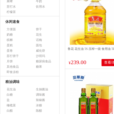
果啤
牛奶
苏打水
饮用水
柠檬茶
休闲速食
方便面
饼干
奶糖
花生
槟榔
话梅
蛋糕
面包
鲁花 花生油 5S 压榨一级 食用油 5
蛋卷
威化饼
苏打饼干
沙琪玛
239.00
月饼
糖尿病食品
查看
¥
其他食品
糖果
即食凉粉
粮油调味
花生油
生抽酱油
白糖
调味酱
盐
辣椒酱
橄榄菜
冰糖
白醋
陈醋