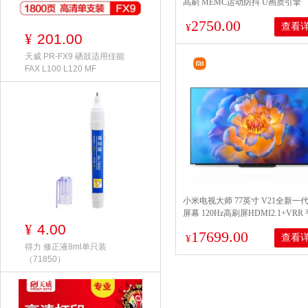
高刷 MEMC运动防抖 U画质引擎
3GB+64GB大内存电视机 55E3K-P
2750.00
查看
¥
201.00
¥
天威 PR-FX9 硒鼓适用佳能
FAX L100 L120 MF
小米电视大师 77英寸 V21全新一代
屏幕 120Hz高刷屏HDMI2.1+VRR
视机O77M8-MAS
4.00
¥
17699.00
查看
¥
得力 修正液8ml单只装
（71850）