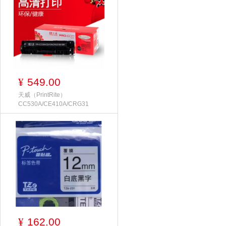
549.00
¥
天威（PrintRite）
CC530A/CE410A/CRG31
162.00
¥