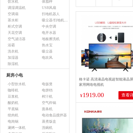
饮水机
体脂秤
调湿调温机
USB风扇
空调扇
扫地机器人
茶水柜
吸尘器/扫地机配件
柜式空调
中央空调
天花空调
电开水器
空气滤洁器
地板擦洗机
浴霸
热水宝
洗衣机
吸尘器
加湿器
电吹风
除湿机
厨房小电
格卡诺 高清液晶电视超智能液晶
小型饮水机
电饭煲
家用网络电视机
咖啡机
电饼铛
1919.00
查看
¥
豆浆机
榨汁机
酸奶机
空气炸锅
平底锅
面条机
绞肉机
电动食品搅拌器
电炖锅
蒸煮饭盒
涮烤一体机
洗碗机