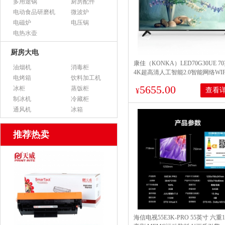
多用途锅
厨房配件
电动食品研磨机
微波炉
电磁炉
电压锅
电热水壶
厨房大电
康佳（KONKA）LED70G30UE 7
油烟机
消毒柜
4K超高清人工智能2.0智能网络WI
电烤箱
饮料加工机
平板电视
5655.00
冰柜
蒸饭柜
查看
¥
制冰机
冷藏柜
通风机
冰箱
推荐热卖
海信电视55E3K-PRO 55英寸 六重1