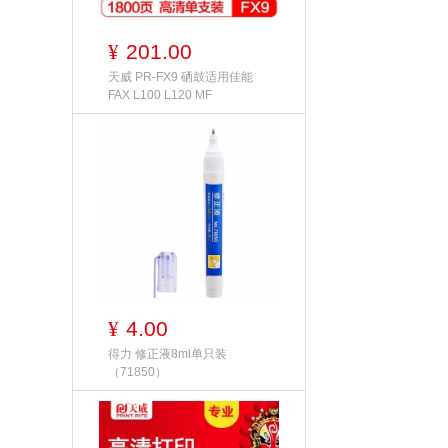
201.00
¥
天威 PR-FX9 硒鼓适用佳能
FAX L100 L120 MF
4.00
¥
得力 修正液8ml单只装
（71850）