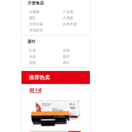
方便食品
火腿肠
八宝粥
腐乳
方便面
方便火锅
自热米饭
冲泡粉丝
茶叶
红茶
绿茶
乌龙
普洱
花茶
茶叶
推荐热卖