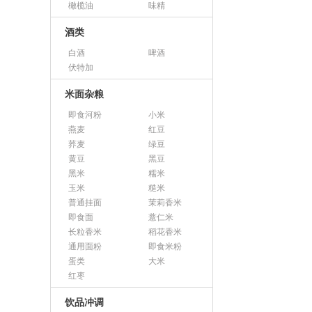
橄榄油
味精
酒类
白酒
啤酒
伏特加
米面杂粮
即食河粉
小米
燕麦
红豆
荞麦
绿豆
黄豆
黑豆
黑米
糯米
玉米
糙米
普通挂面
茉莉香米
即食面
薏仁米
长粒香米
稻花香米
通用面粉
即食米粉
蛋类
大米
红枣
饮品冲调