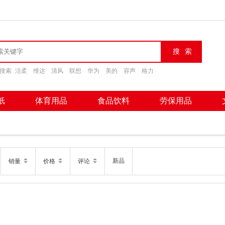
搜索
洁柔
维达
清风
联想
华为
美的
容声
格力
纸
体育用品
食品饮料
劳保用品
新品
销量
价格
评论