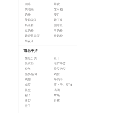
咖啡
蜂蜜
袋泡茶
芝麻糊
奶粉
麦片
茉莉花茶
蜂王浆
奶茶粉
咖啡豆
豆奶粉
羊奶粉
蜂蜜果味茶
酸奶粉
菊花茶
南北干货
菌菇分类
豆干
果实类
海产干货
粉丝
榨菜泡菜
腊肠腊肉
鸡腿
鸡翅
牛肉干
咸菜
萝卜干、菜脯
礼盒
汤圆
粽子
苹果
雪梨
香蕉
橙子