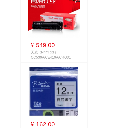
549.00
¥
天威（PrintRite）
CC530A/CE410A/CRG31
162.00
¥