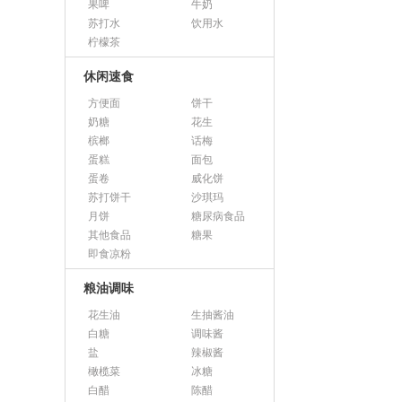
果啤
牛奶
苏打水
饮用水
柠檬茶
休闲速食
方便面
饼干
奶糖
花生
槟榔
话梅
蛋糕
面包
蛋卷
威化饼
苏打饼干
沙琪玛
月饼
糖尿病食品
其他食品
糖果
即食凉粉
粮油调味
花生油
生抽酱油
白糖
调味酱
盐
辣椒酱
橄榄菜
冰糖
白醋
陈醋