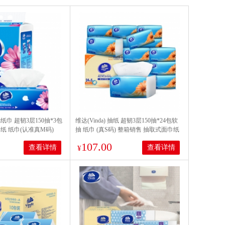
抽纸纸巾 超韧3层150抽*3包
维达(Vinda) 抽纸 超韧3层150抽*24包软
纸 纸巾(认准真M码)
抽 纸巾 (真S码) 整箱销售 抽取式面巾纸
107.00
查看详情
查看详情
¥