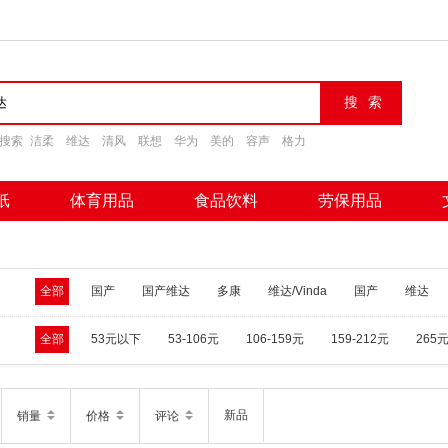
搜索
洁柔
维达
清风
联想
华为
美的
容声
格力
纸
体育用品
食品饮料
劳保用品
全部
国产
国产维达
多康
维达/Vinda
国产
维达
全部
53元以下
53-106元
106-159元
159-212元
265
新品
销量
价格
评论