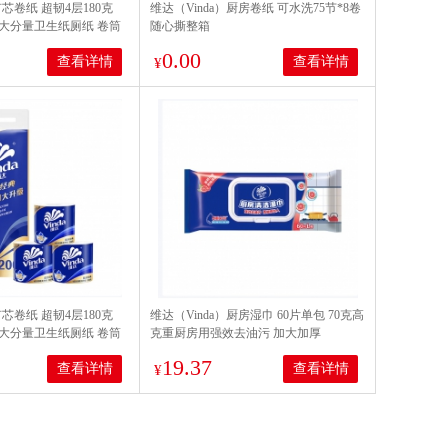
有芯卷纸 超韧4层180克
维达（Vinda）厨房卷纸 可水洗75节*8卷
计 大分量卫生纸厕纸 卷筒
随心撕整箱
0.00
查看详情
查看详情
¥
有芯卷纸 超韧4层180克
维达（Vinda）厨房湿巾 60片单包 70克高
计 大分量卫生纸厕纸 卷筒
克重厨房用强效去油污 加大加厚
19.37
查看详情
查看详情
¥