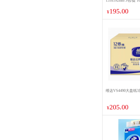
153x192mm 3包/提 
195.00
¥
维达VS4490大盘纸3层
205.00
¥