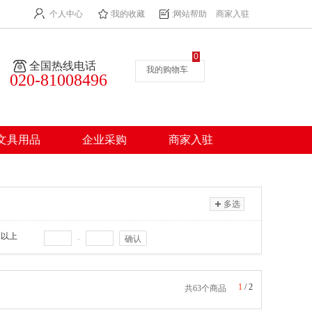
个人中心
我的收藏
网站帮助
商家入驻
0
全国热线电话
我的购物车
020-81008496
文具用品
企业采购
商家入驻
多选
元以上
-
确认
1
/
2
共63个商品