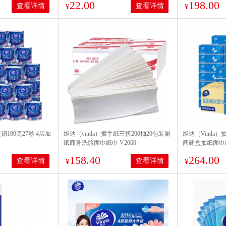
22.00
198.00
查看详情
查看详情
¥
¥
韧180克27卷 4层加
维达（vinda）擦手纸三折200抽20包装厕
维达（Vinda
纸商务洗脸面巾纸巾 V2060
间硬盒抽纸面巾
发 【V2046B】
158.40
264.00
查看详情
查看详情
¥
¥