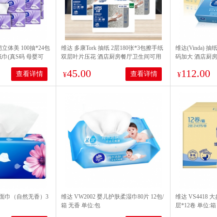
棉韧立体美 100抽*24包
维达 多康Tork 抽纸 2层180张*3包擦手纸
维达(Vinda) 抽
巾(真S码 母婴可
双层叶片压花 酒店厨房餐厅卫生间可用
码加大 酒店厨
纸巾
222mm*226mm
45.00
112.00
查看详情
查看详情
¥
¥
纸面巾（自然无香）3
维达 VW2002 婴儿护肤柔湿巾80片 12包/
维达 VS4418 
箱 无香 单位:包
层*12卷 单位:箱