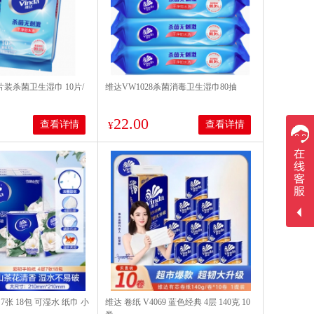
片装杀菌卫生湿巾 10片/
维达VW1028杀菌消毒卫生湿巾80抽
22.00
查看详情
查看详情
¥
7张 18包 可湿水 纸巾 小
维达 卷纸 V4069 蓝色经典 4层 140克 10