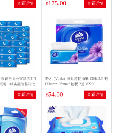
175.00
查看详情
查看详情
¥
）抽纸 商务办公室酒店卫生
维达（Vinda）维达超韧抽纸 130抽3层/包
纸餐巾纸实惠装整箱批
133mm*195mm 6包/提 2提 V2239
2层200抽*48盒
54.00
查看详情
查看详情
¥