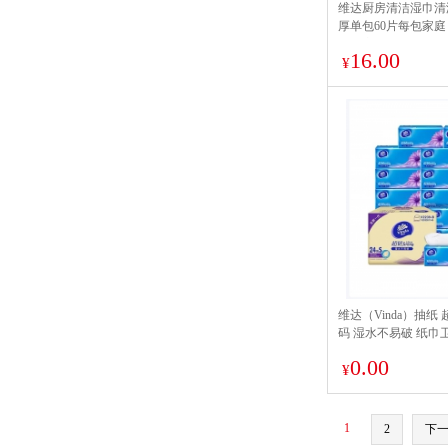
维达厨房清洁湿巾清
厚单包60片每包家庭 
片厨房湿巾
16.00
¥
维达（Vinda）抽纸 
码 湿水不易破 纸巾
0.00
¥
1
2
下