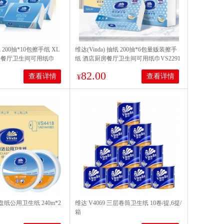
纸 200抽*10包擦手纸 XL
维达(Vinda) 抽纸 200抽*6包量贩装擦手
房餐厅卫生间可用纸巾
纸 酒店厨房餐厅卫生间可用纸巾VS2291
 整箱销售VS2060-A
82.00
查看详情
查看详情
¥
大盘纸公用卫生纸 240m*2
维达 V4069 三层卷筒卫生纸 10卷/提,6提/
箱