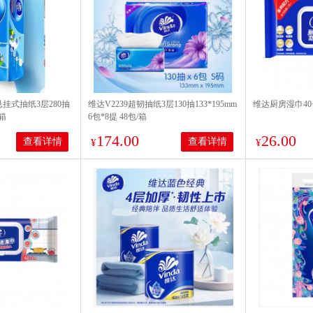
s悬挂式抽纸3层280抽
维达V2239超韧抽纸3层130抽133*195mm
维达厨房湿巾40
/箱
6包*8提 48包/箱
174.00
26.00
查看详情
查看详情
¥
¥