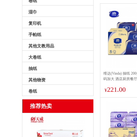
卷纸
湿巾
复印机
手帕纸
其他文教用品
大卷纸
抽纸
维达(Vinda) 抽纸 2
码加大 酒店厨房餐
其他物资
巾222mm*226mm 
221.00
¥
卷纸
推荐热卖