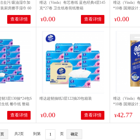
洁去污 吸油湿巾加
维达（Vinda）有芯卷纸 蓝色经典4层145
维达（Vinda）
装厨房擦手湿巾 60
克*27卷 卫生纸卷筒纸整箱
*10卷 国潮设
纸
0.00
0.00
查看详情
查看详情
¥
¥
超韧3层130抽*24包S
维达超韧抽纸3层122抽20包箱装
维达（Vinda）
卫生纸 餐巾纸 整箱
*10卷 国潮设
纸
0.00
42.77
查看详情
查看详情
¥
¥
共2页
到第
页
一页
确定