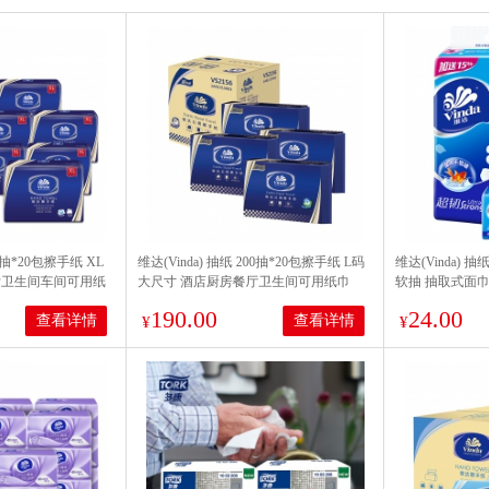
00抽*20包擦手纸 XL
维达(Vinda) 抽纸 200抽*20包擦手纸 L码
维达(Vinda) 
厅卫生间车间可用纸
大尺寸 酒店厨房餐厅卫生间可用纸巾
软抽 抽取式面巾
整箱销售VS2056
208mm*226mm 整箱销售VS2156
190.00
24.00
查看详情
查看详情
¥
¥