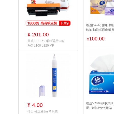
维达(Vinda) 抽纸 
软抽 抽取式面巾纸 纸
201.00
¥
用) 亲肤无刺激
100.00
¥
天威 PR-FX9 硒鼓适用佳能
FAX L100 L120 MF
维达V2889 抽取式
4.00
¥
层120抽 8包*6提/箱
得力 修正液8ml单只装