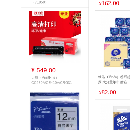
162.00
（71850）
¥
549.00
¥
维达（Vinda）卷纸超
天威（PrintRite）
厚 大分量纸巾整箱
CC530A/CE410A/CRG31
82.00
¥