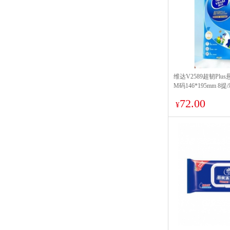
维达V2589超韧Plu
M码146*195mm 8提
72.00
¥