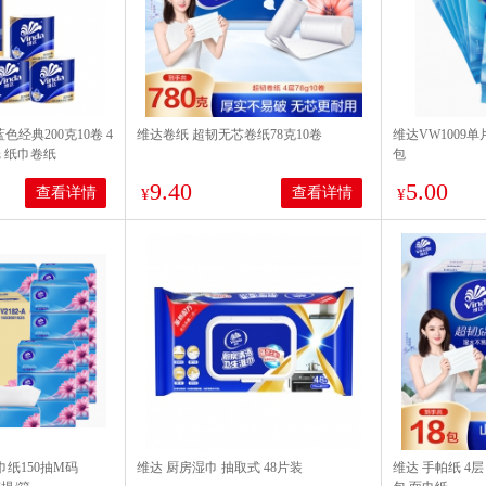
蓝色经典200克10卷 4
维达卷纸 超韧无芯卷纸78克10卷
维达VW1009单
 纸巾卷纸
包
9.40
5.00
查看详情
查看详情
¥
¥
巾纸150抽M码
维达 厨房湿巾 抽取式 48片装
维达 手帕纸 4层 