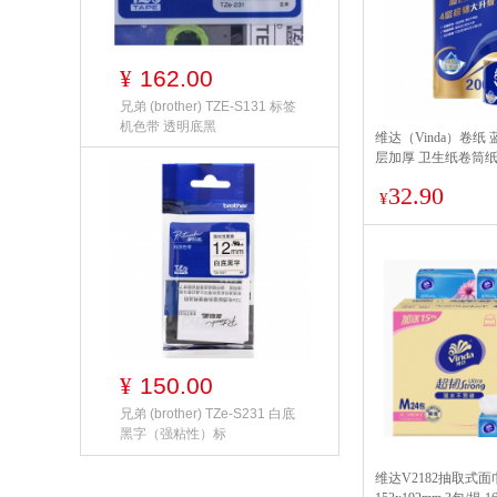
162.00
¥
兄弟 (brother) TZE-S131 标签
机色带 透明底黑
维达（Vinda）卷纸 
层加厚 卫生纸卷筒纸
32.90
¥
150.00
¥
兄弟 (brother) TZe-S231 白底
黑字（强粘性）标
维达V2182抽取式面