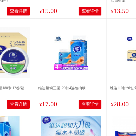
16提/箱
包 面巾纸
15.00
13.50
查看详情
查看详情
¥
¥
180米 12卷/箱
维达超韧三层120抽4连包抽纸
维达110抽*6包
17.00
28.00
查看详情
查看详情
¥
¥