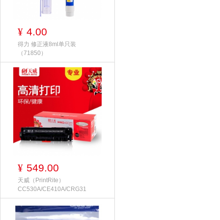
4.00
¥
得力 修正液8ml单只装
（71850）
549.00
¥
天威（PrintRite）
CC530A/CE410A/CRG31