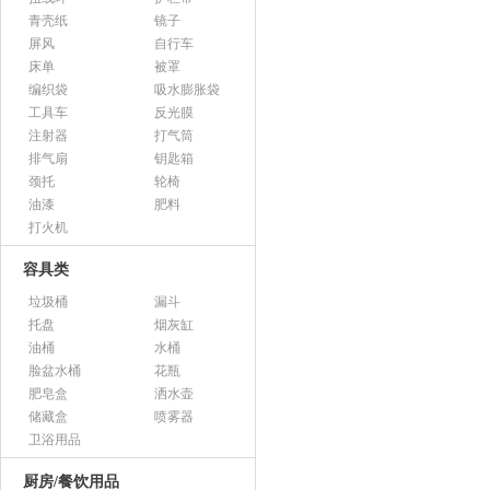
青壳纸
镜子
屏风
自行车
床单
被罩
编织袋
吸水膨胀袋
工具车
反光膜
注射器
打气筒
排气扇
钥匙箱
颈托
轮椅
油漆
肥料
打火机
容具类
垃圾桶
漏斗
托盘
烟灰缸
油桶
水桶
脸盆水桶
花瓶
肥皂盒
洒水壶
储藏盒
喷雾器
卫浴用品
厨房/餐饮用品