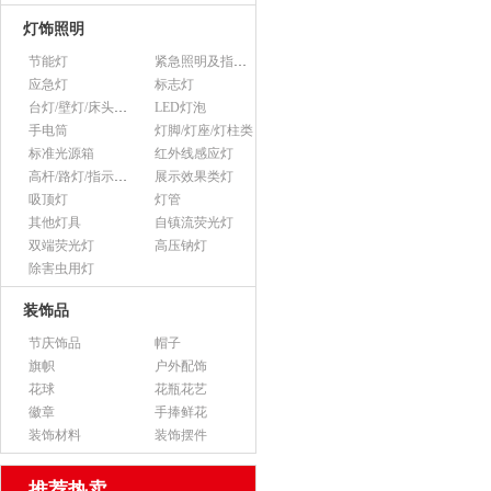
灯饰照明
节能灯
紧急照明及指示灯
应急灯
标志灯
台灯/壁灯/床头灯/落地灯
LED灯泡
手电筒
灯脚/灯座/灯柱类
标准光源箱
红外线感应灯
高杆/路灯/指示灯类
展示效果类灯
吸顶灯
灯管
其他灯具
自镇流荧光灯
双端荧光灯
高压钠灯
除害虫用灯
装饰品
节庆饰品
帽子
旗帜
户外配饰
花球
花瓶花艺
徽章
手捧鲜花
装饰材料
装饰摆件
推荐热卖