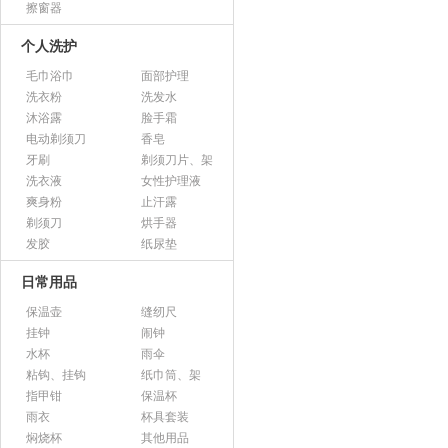
擦窗器
个人洗护
毛巾浴巾
面部护理
洗衣粉
洗发水
沐浴露
脸手霜
电动剃须刀
香皂
牙刷
剃须刀片、架
洗衣液
女性护理液
爽身粉
止汗露
剃须刀
烘手器
发胶
纸尿垫
日常用品
保温壶
缝纫尺
挂钟
闹钟
水杯
雨伞
粘钩、挂钩
纸巾筒、架
指甲钳
保温杯
雨衣
杯具套装
焖烧杯
其他用品