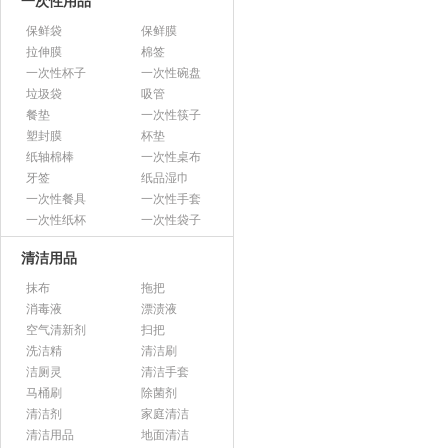
一次性用品
保鲜袋
保鲜膜
拉伸膜
棉签
一次性杯子
一次性碗盘
垃圾袋
吸管
餐垫
一次性筷子
塑封膜
杯垫
纸轴棉棒
一次性桌布
牙签
纸品湿巾
一次性餐具
一次性手套
一次性纸杯
一次性袋子
清洁用品
抹布
拖把
消毒液
漂渍液
空气清新剂
扫把
洗洁精
清洁刷
洁厕灵
清洁手套
马桶刷
除菌剂
清洁剂
家庭清洁
清洁用品
地面清洁