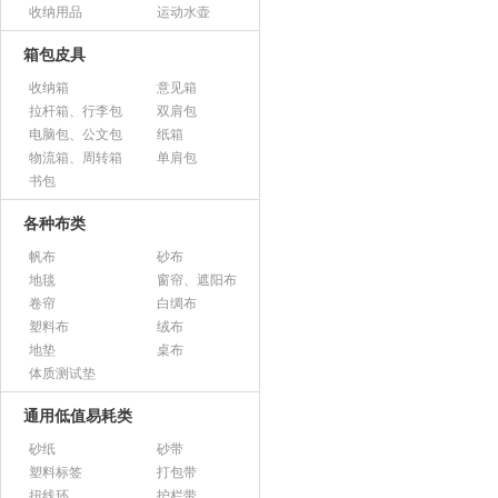
收纳用品
运动水壶
箱包皮具
收纳箱
意见箱
拉杆箱、行李包
双肩包
电脑包、公文包
纸箱
物流箱、周转箱
单肩包
书包
各种布类
帆布
砂布
地毯
窗帘、遮阳布
卷帘
白绸布
塑料布
绒布
地垫
桌布
体质测试垫
通用低值易耗类
砂纸
砂带
塑料标签
打包带
扭线环
护栏带