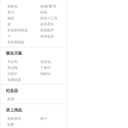
保鲜盒
锅/碗/碟/筷
菜刀
砧板
碗柜
厨房小工具
盆
厨房用车
其他厨房电器
厨房配件
勺
保温饭盒
厨房置物架
驱虫灭鼠
杀虫剂
清凉油
风油精
干燥剂
灭蚊灯
电蚊拍
电驱蚊器
纪念品
邮票
床上用品
抱枕靠垫
被子
蚊帐