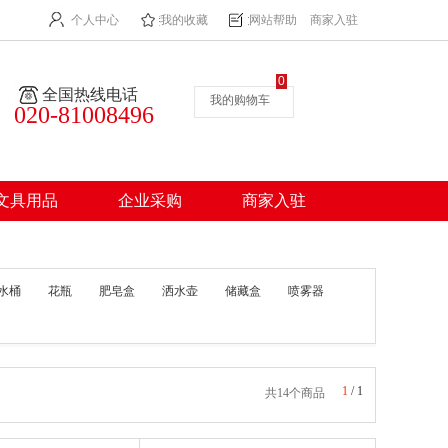
个人中心
我的收藏
网站帮助
商家入驻
0
全国热线电话
我的购物车
020-81008496
文具用品
企业采购
商家入驻
水桶
花瓶
肥皂盒
洒水壶
储藏盒
喷雾器
1
/
1
共14个商品