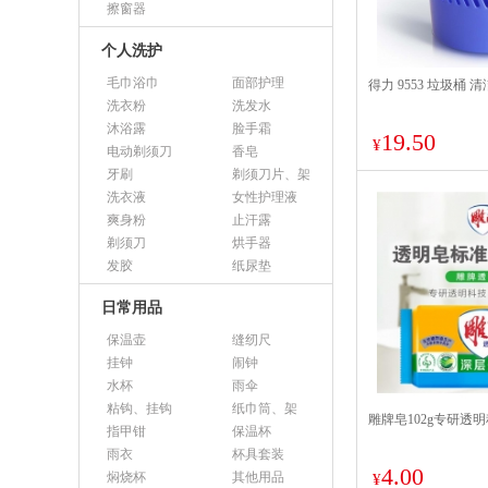
擦窗器
个人洗护
毛巾浴巾
面部护理
得力 9553 垃圾桶 
洗衣粉
洗发水
沐浴露
脸手霜
19.50
¥
电动剃须刀
香皂
牙刷
剃须刀片、架
洗衣液
女性护理液
爽身粉
止汗露
剃须刀
烘手器
发胶
纸尿垫
日常用品
保温壶
缝纫尺
挂钟
闹钟
水杯
雨伞
粘钩、挂钩
纸巾筒、架
雕牌皂102g专研透
指甲钳
保温杯
雨衣
杯具套装
4.00
焖烧杯
其他用品
¥