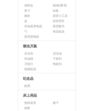
保鲜盒
锅/碗/碟/筷
菜刀
砧板
碗柜
厨房小工具
盆
厨房用车
其他厨房电器
厨房配件
勺
保温饭盒
厨房置物架
驱虫灭鼠
杀虫剂
清凉油
风油精
干燥剂
灭蚊灯
电蚊拍
电驱蚊器
纪念品
邮票
床上用品
抱枕靠垫
被子
蚊帐