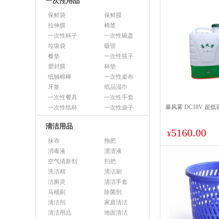
一次性用品
保鲜袋
保鲜膜
拉伸膜
棉签
一次性杯子
一次性碗盘
垃圾袋
吸管
餐垫
一次性筷子
塑封膜
杯垫
纸轴棉棒
一次性桌布
牙签
纸品湿巾
一次性餐具
一次性手套
暴风雾 DC18V 超
一次性纸杯
一次性袋子
清洁用品
5160.00
¥
抹布
拖把
消毒液
漂渍液
空气清新剂
扫把
洗洁精
清洁刷
洁厕灵
清洁手套
马桶刷
除菌剂
清洁剂
家庭清洁
清洁用品
地面清洁