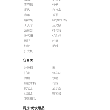
青壳纸
镜子
屏风
自行车
床单
被罩
编织袋
吸水膨胀袋
工具车
反光膜
注射器
打气筒
排气扇
钥匙箱
颈托
轮椅
油漆
肥料
打火机
容具类
垃圾桶
漏斗
托盘
烟灰缸
油桶
水桶
脸盆水桶
花瓶
肥皂盒
洒水壶
储藏盒
喷雾器
卫浴用品
厨房/餐饮用品