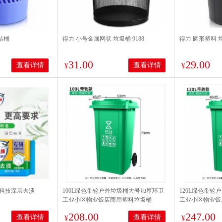
清洁桶
得力 小号金属网状 垃圾桶 9188
得力 圆形塑料 垃
31.00
29.00
查看详情
查看详情
¥
¥
明科技深层去渍
100L绿色带轮户外垃圾桶大号加厚环卫
120L绿色带
工业小区物业饭店商用塑料垃圾桶
工业小区物业饭
208.00
247.00
查看详情
查看详情
¥
¥