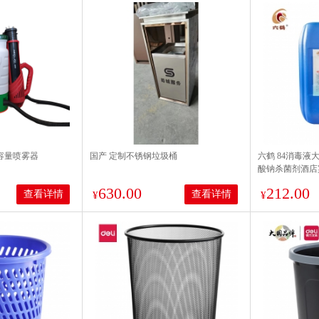
低容量喷雾器
国产 定制不锈钢垃圾桶
六鹤 84消毒液大
酸钠杀菌剂酒店
漂白水医院除菌
630.00
212.00
查看详情
查看详情
¥
¥