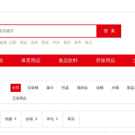
搜索
洁柔
维达
清风
联想
华为
美的
容声
格力
纸
体育用品
食品饮料
劳保用品
全部
垃圾桶
漏斗
托盘
烟灰缸
油桶
水桶
脸盆
卫浴用品
新品
销量
价格
评论