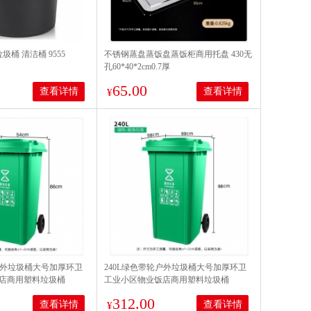
圾桶 清洁桶 9555
不锈钢蒸盘蒸饭盘蒸饭柜商用托盘 430无
孔60*40*2cm0.7厚
65.00
查看详情
查看详情
¥
轮户外垃圾桶大号加厚环卫
240L绿色带轮户外垃圾桶大号加厚环卫
店商用塑料垃圾桶
工业小区物业饭店商用塑料垃圾桶
312.00
查看详情
查看详情
¥