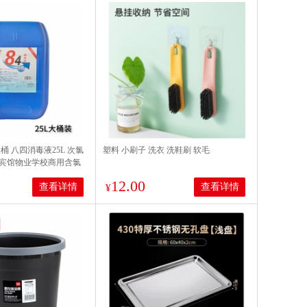
桶 八四消毒液25L 次氯
塑料 小刷子 洗衣 洗鞋刷 软毛
宾馆物业学校商用含氯
杀毒25升
12.00
查看详情
查看详情
¥