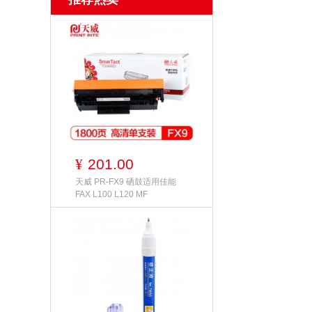
201.00
¥
天威 PR-FX9 硒鼓适用佳能
FAX L100 L120 MF