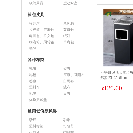
收纳用品
运动水壶
箱包皮具
收纳箱
意见箱
拉杆箱、行李包
双肩包
电脑包、公文包
纸箱
物流箱、周转箱
单肩包
书包
各种布类
帆布
砂布
不锈钢 酒店大堂垃圾
地毯
窗帘、遮阳布
形黑 25*25*61cm
卷帘
白绸布
129.00
塑料布
绒布
¥
地垫
桌布
体质测试垫
通用低值易耗类
砂纸
砂带
塑料标签
打包带
扭线环
护栏带