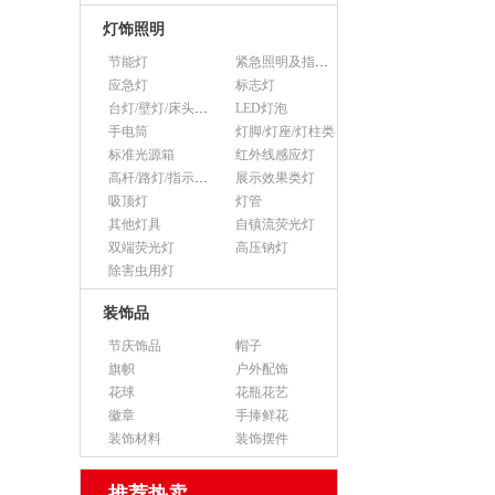
灯饰照明
节能灯
紧急照明及指示灯
应急灯
标志灯
台灯/壁灯/床头灯/落地灯
LED灯泡
手电筒
灯脚/灯座/灯柱类
标准光源箱
红外线感应灯
高杆/路灯/指示灯类
展示效果类灯
吸顶灯
灯管
其他灯具
自镇流荧光灯
双端荧光灯
高压钠灯
除害虫用灯
装饰品
节庆饰品
帽子
旗帜
户外配饰
花球
花瓶花艺
徽章
手捧鲜花
装饰材料
装饰摆件
推荐热卖