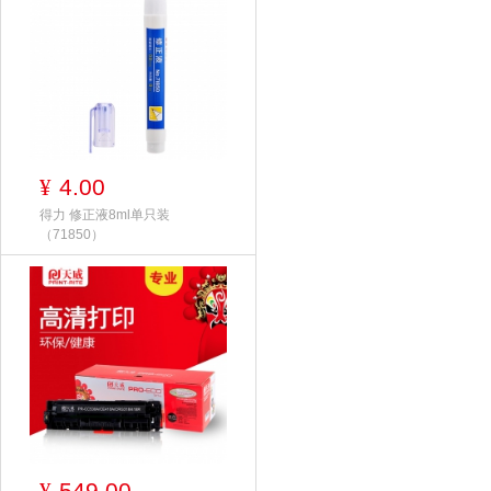
4.00
¥
得力 修正液8ml单只装
（71850）
549.00