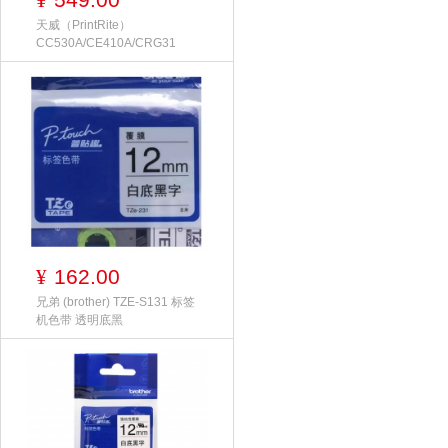
¥
天威（PrintRite）
CC530A/CE410A/CRG31
162.00
¥
兄弟 (brother) TZE-S131 标签
机色带 透明底黑