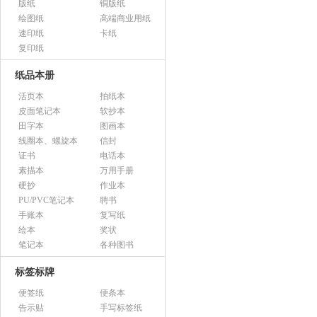
版纸
铜版纸
绘图纸
高端商业用纸
速印纸
卡纸
复印纸
纸品本册
活页本
拍纸本
皮面笔记本
软抄本
田字本
图画本
线圈本、螺旋本
信封
证书
电话本
素描本
万用手册
硬抄
作业本
PU/PVC笔记本
聘书
手账本
复写纸
绘本
奖状
笔记本
各种图书
标签标牌
便签纸
便条本
告示贴
手写标签纸