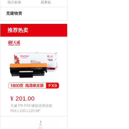
指示标签
易事贴
党建物资
推荐热卖
201.00
¥
天威 PR-FX9 硒鼓适用佳能
FAX L100 L120 MF