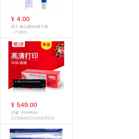
4.00
¥
得力 修正液8ml单只装
（71850）
549.00
¥
天威（PrintRite）
CC530A/CE410A/CRG31