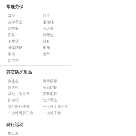
常规劳保
耳罩
口罩
劳保手套
尼龙绳
防护服
灭火器
面具
滤毒盒
下水裤
鞋套
身体防护
围裙
眼镜
腰带
防雨布
其它防护用品
救生衣
警示胶带
隔离锥
头部防护
其他（政采云上架用）
安防监控
护目镜
防护手套
其他医疗物资
一次性丁腈手套
一次性乳胶手套
一次性手套
骑行运动
电动车