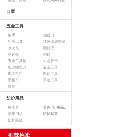
医用护目镜
医用隔离鞋套
口罩
五金工具
扳手
螺丝刀
钳类工具
红外线测温仪
水龙头
测距仪
望远镜
响铃
五金工具箱
封水胶带
电动螺丝刀
五金工具
电工电料
电动工具
手推车
手动工具
锁类
防护用品
探测器
劳保(防)用品（不含医用产品）
消毒用品
防护耳塞
防护眼镜
推荐热卖