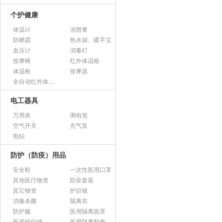
个护健康
体温计
润唇膏
防晒霜
热水袋、暖手宝
血压计
消毒灯
按摩椅
红外体温枪
体温枪
按摩器
全自动红外体温监测仪
电工器具
万用表
测电笔
空气开关
充气泵
电钻
防护（防疫）用品
安全鞋
一次性医用口罩
其他医疗物资
防疫套装
其它物资
护目镜
消毒杀菌
隔离衣
防护服
医用隔离面罩