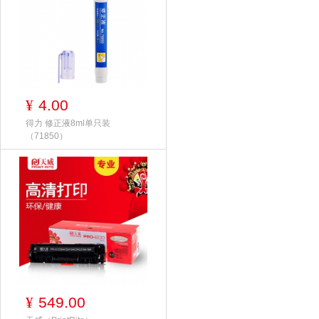
4.00
¥
得力 修正液8ml单只装
（71850）
549.00
¥