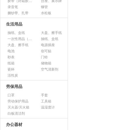
胶带（封箱胶、透明胶、美纹胶、双面胶等）
台座、展示牌
录音笔
铆管
捆钞带、扎带
水松板
生活用品
抽纸、盒纸
大盘、擦手纸
一次性用品（纸杯、胶杯、叉子、碟子等）
抽纸、盒纸
大盘、擦手纸
电源插座
电池
创可贴
秒表
门铃
纸箱
储物箱
瓷杯
空气清新剂
活性炭
劳保用品
口罩
手套
劳动保护用品
工具箱
灭火器/灭火箱
温湿度计
白板清洁剂
办公器材