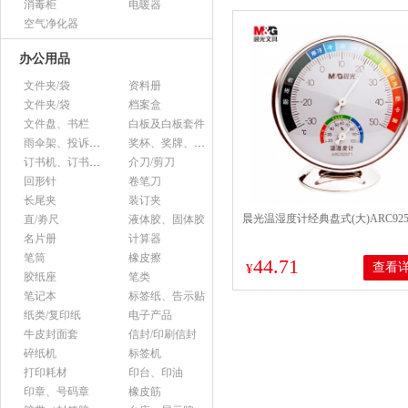
消毒柜
电暖器
空气净化器
办公用品
文件夹/袋
资料册
文件夹/袋
档案盒
文件盘、书栏
白板及白板套件
雨伞架、投诉意见箱、杂志架等杂项
奖杯、奖牌、证书
订书机、订书针、起钉器
介刀/剪刀
回形针
卷笔刀
长尾夹
装订夹
晨光温湿度计经典盘式(大)ARC925
直/劵尺
液体胶、固体胶
名片册
计算器
笔筒
橡皮擦
44.71
查看
¥
胶纸座
笔类
笔记本
标签纸、告示贴
纸类/复印纸
电子产品
牛皮封面套
信封/印刷信封
碎纸机
标签机
打印耗材
印台、印油
印章、号码章
橡皮筋