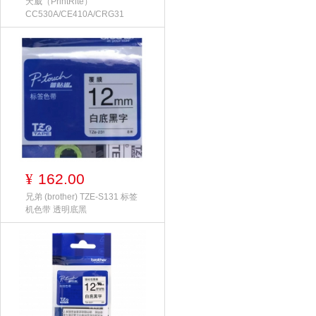
天威（PrintRite）
CC530A/CE410A/CRG31
162.00
¥
兄弟 (brother) TZE-S131 标签
机色带 透明底黑