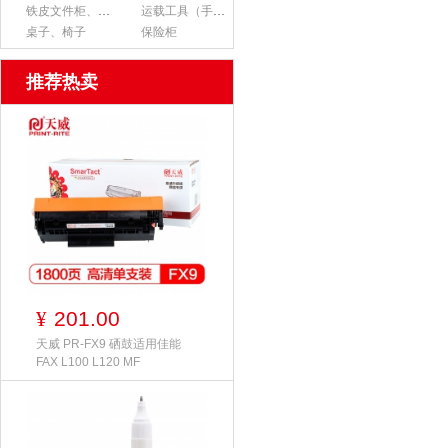
铁皮文件柜、货架
运载工具（手推车、平板车、梯子）
桌子、椅子
保险柜
推荐热卖
201.00
¥
天威 PR-FX9 硒鼓适用佳能
FAX L100 L120 MF