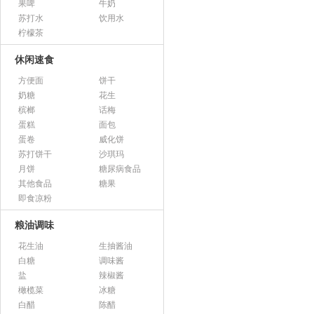
果啤
牛奶
苏打水
饮用水
柠檬茶
休闲速食
方便面
饼干
奶糖
花生
槟榔
话梅
蛋糕
面包
蛋卷
威化饼
苏打饼干
沙琪玛
月饼
糖尿病食品
其他食品
糖果
即食凉粉
粮油调味
花生油
生抽酱油
白糖
调味酱
盐
辣椒酱
橄榄菜
冰糖
白醋
陈醋