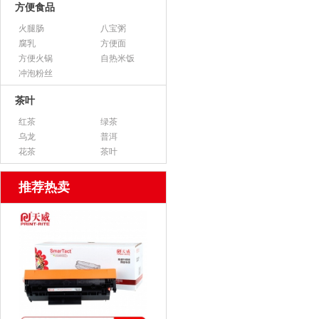
方便食品
火腿肠
八宝粥
腐乳
方便面
方便火锅
自热米饭
冲泡粉丝
茶叶
红茶
绿茶
乌龙
普洱
花茶
茶叶
推荐热卖