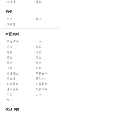
橄榄油
味精
酒类
白酒
啤酒
伏特加
米面杂粮
即食河粉
小米
燕麦
红豆
荞麦
绿豆
黄豆
黑豆
黑米
糯米
玉米
糙米
普通挂面
茉莉香米
即食面
薏仁米
长粒香米
稻花香米
通用面粉
即食米粉
蛋类
大米
红枣
饮品冲调