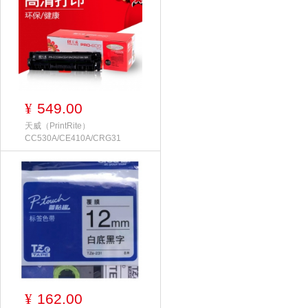
549.00
¥
天威（PrintRite）
CC530A/CE410A/CRG31
162.00
¥