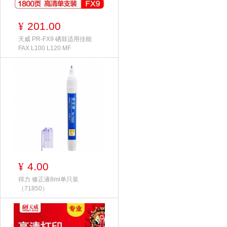
201.00
¥
天威 PR-FX9 硒鼓适用佳能
FAX L100 L120 MF
4.00
¥
得力 修正液8ml单只装
（71850）