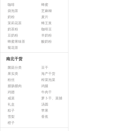
咖啡
蜂蜜
袋泡茶
芝麻糊
奶粉
麦片
茉莉花茶
蜂王浆
奶茶粉
咖啡豆
豆奶粉
羊奶粉
蜂蜜果味茶
酸奶粉
菊花茶
南北干货
菌菇分类
豆干
果实类
海产干货
粉丝
榨菜泡菜
腊肠腊肉
鸡腿
鸡翅
牛肉干
咸菜
萝卜干、菜脯
礼盒
汤圆
粽子
苹果
雪梨
香蕉
橙子