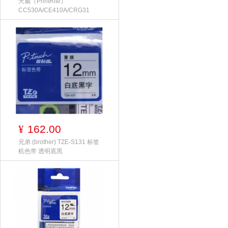
天威（PrintRite）
CC530A/CE410A/CRG31
162.00
¥
兄弟 (brother) TZE-S131 标签
机色带 透明底黑