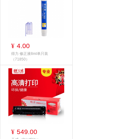
4.00
¥
得力 修正液8ml单只装
（71850）
549.00
¥