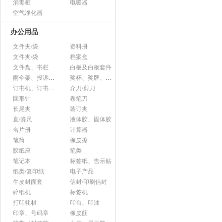
消毒柜
电暖器
空气净化器
办公用品
文件夹/袋
资料册
文件夹/袋
档案盒
文件盘、书栏
白板及白板套件
雨伞架、投诉意见箱、杂志架等杂项
奖杯、奖牌、证书
订书机、订书针、起钉器
介刀/剪刀
回形针
卷笔刀
长尾夹
装订夹
直/劵尺
液体胶、固体胶
名片册
计算器
笔筒
橡皮擦
胶纸座
笔类
笔记本
标签纸、告示贴
纸类/复印纸
电子产品
牛皮封面套
信封/印刷信封
碎纸机
标签机
打印耗材
印台、印油
印章、号码章
橡皮筋