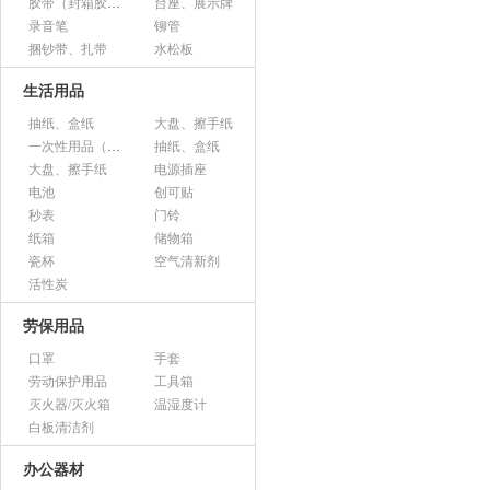
胶带（封箱胶、透明胶、美纹胶、双面胶等）
台座、展示牌
录音笔
铆管
捆钞带、扎带
水松板
生活用品
抽纸、盒纸
大盘、擦手纸
一次性用品（纸杯、胶杯、叉子、碟子等）
抽纸、盒纸
大盘、擦手纸
电源插座
电池
创可贴
秒表
门铃
纸箱
储物箱
瓷杯
空气清新剂
活性炭
劳保用品
口罩
手套
劳动保护用品
工具箱
灭火器/灭火箱
温湿度计
白板清洁剂
办公器材