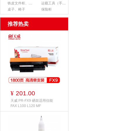
铁皮文件柜、货架
运载工具（手推车、平板车、梯子）
桌子、椅子
保险柜
推荐热卖
201.00
¥
天威 PR-FX9 硒鼓适用佳能
FAX L100 L120 MF