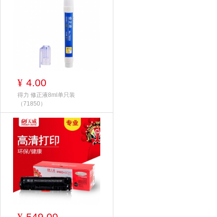
4.00
¥
得力 修正液8ml单只装
（71850）
549.00