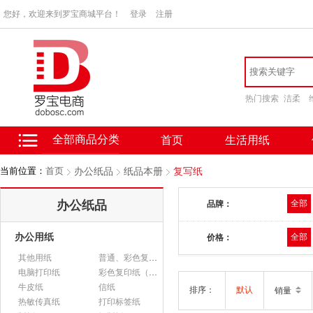
您好，欢迎来到罗宝商城平台！
登录
注册
热门搜索
洁柔
全部商品分类
首页
生活用纸
当前位置：
首页
办公纸品
纸品本册
复写纸
办公纸品
全部
品牌：
办公用纸
全部
价格：
其他用纸
普通、彩色复印纸
电脑打印纸
彩色复印纸（政采）
牛皮纸
信纸
排序：
默认
销量
热敏传真纸
打印标签纸