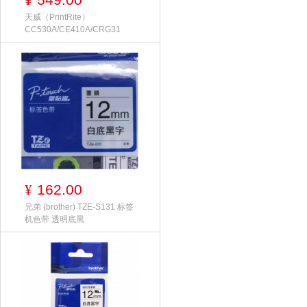
¥
天威（PrintRite）
CC530A/CE410A/CRG31
162.00
¥
兄弟 (brother) TZE-S131 标签
机色带 透明底黑