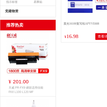
指示标签
易事贴
党建物资
晨光16100复写纸APYVE608
推荐热卖
16.98
查看
¥
201.00
¥
天威 PR-FX9 硒鼓适用佳能
FAX L100 L120 MF