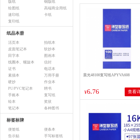
版纸
铜版纸
绘图纸
高端商业用纸
速印纸
卡纸
复印纸
纸品本册
活页本
拍纸本
皮面笔记本
软抄本
田字本
图画本
线圈本、螺旋本
信封
证书
电话本
晨光48100复写纸APYVA608
素描本
万用手册
硬抄
作业本
PU/PVC笔记本
聘书
6.76
查看
¥
手账本
复写纸
绘本
奖状
笔记本
各种图书
标签标牌
便签纸
便条本
告示贴
手写标签纸