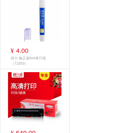
4.00
¥
得力 修正液8ml单只装
（71850）
549.00