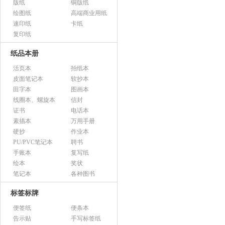
版纸
铜版纸
绘图纸
高端商业用纸
速印纸
卡纸
复印纸
纸品本册
活页本
拍纸本
皮面笔记本
软抄本
田字本
图画本
线圈本、螺旋本
信封
证书
电话本
素描本
万用手册
硬抄
作业本
PU/PVC笔记本
聘书
手账本
复写纸
绘本
奖状
笔记本
各种图书
标签标牌
便签纸
便条本
告示贴
手写标签纸