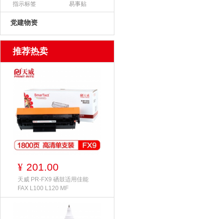
指示标签
易事贴
党建物资
推荐热卖
201.00
¥
天威 PR-FX9 硒鼓适用佳能
FAX L100 L120 MF