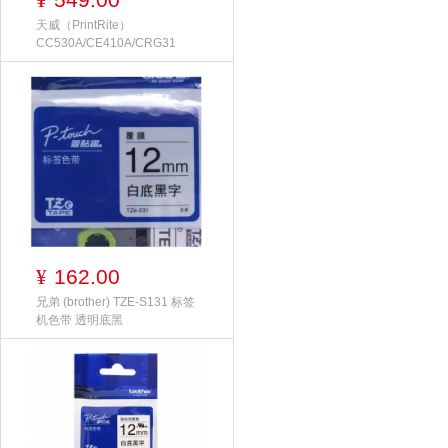
¥
天威（PrintRite）
CC530A/CE410A/CRG31
162.00
¥
兄弟 (brother) TZE-S131 标签
机色带 透明底黑