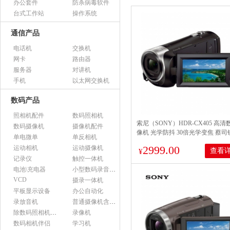
办公套件
防杀病毒软件
台式工作站
操作系统
通信产品
电话机
交换机
网卡
路由器
服务器
对讲机
手机
以太网交换机
数码产品
照相机配件
数码照相机
索尼（SONY）HDR-CX405 高
数码摄像机
摄像机配件
像机 光学防抖 30倍光学变焦 蔡司
单电微单
单反相机
2999.00
运动相机
运动摄像机
查看
¥
记录仪
触控一体机
电池\充电器
小型数码录音设备
VCD
摄录一体机
平板显示设备
办公自动化
录放音机
普通摄像机含附件
除数码照相机以外的照相机及器材
录像机
数码相机伴侣
学习机