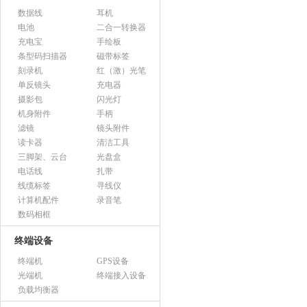
数据线
耳机
电池
二合一转换器
充电宝
手绘板
条型码扫描器
磁带标签
刻录机
红（激）光笔
单反镜头
充电器
摄影包
闪光灯
机身附件
手柄
滤镜
镜头附件
读卡器
清洁工具
三脚架、云台
光盘盒
电话线
扎带
线缆标签
寻线仪
计算机配件
录音笔
数码相框
终端设备
终端机
GPS设备
光端机
终端接入设备
负载均衡器