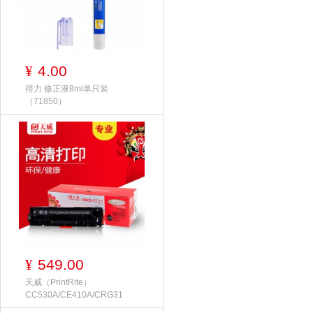
4.00
¥
得力 修正液8ml单只装
（71850）
549.00
¥
天威（PrintRite）
CC530A/CE410A/CRG31