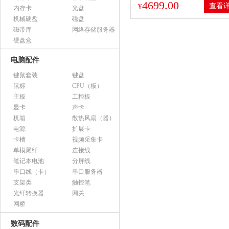
4699.00
查看
¥
内存卡
光盘
机械硬盘
磁盘
磁带库
网络存储服务器
硬盘盒
电脑配件
键鼠套装
键盘
鼠标
CPU（板）
主板
工控板
显卡
声卡
机箱
散热风扇（器）
电源
扩展卡
卡槽
视频采集卡
单模尾纤
连接线
笔记本电池
分屏线
串口线（卡）
串口服务器
支架类
触控笔
光纤转换器
网关
网桥
数码配件