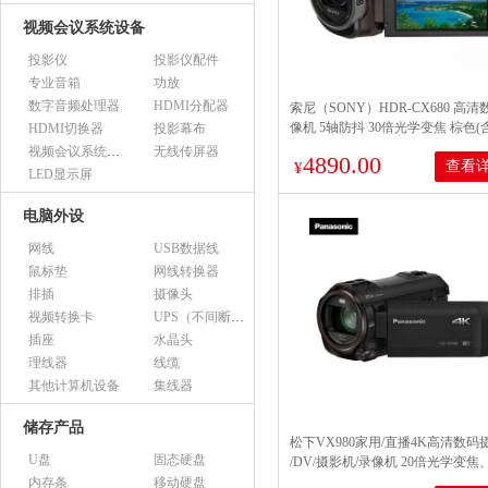
视频会议系统设备
投影仪
投影仪配件
专业音箱
功放
数字音频处理器
HDMI分配器
索尼（SONY）HDR-CX680 高
像机 5轴防抖 30倍光学变焦 棕色(含
HDMI切换器
投影幕布
卡+备电+单肩包+三脚架+读卡器)
视频会议系统设备（市采）
无线传屏器
4890.00
查看
¥
LED显示屏
电脑外设
网线
USB数据线
鼠标垫
网线转换器
排插
摄像头
视频转换卡
UPS（不间断电源）
插座
水晶头
理线器
线缆
其他计算机设备
集线器
储存产品
松下VX980家用/直播4K高清数码
U盘
固态硬盘
/DV/摄影机/录像机 20倍光学变焦
多摄像头 HC-VX980GK 官方标配
内存条
移动硬盘