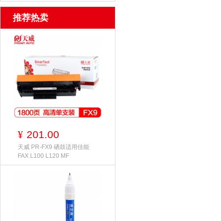
推荐热卖
201.00
¥
天威 PR-FX9 硒鼓适用佳能
FAX L100 L120 MF