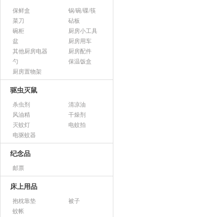
保鲜盒
锅/碗/碟/筷
菜刀
砧板
碗柜
厨房小工具
盆
厨房用车
其他厨房电器
厨房配件
勺
保温饭盒
厨房置物架
驱虫灭鼠
杀虫剂
清凉油
风油精
干燥剂
灭蚊灯
电蚊拍
电驱蚊器
纪念品
邮票
床上用品
抱枕靠垫
被子
蚊帐