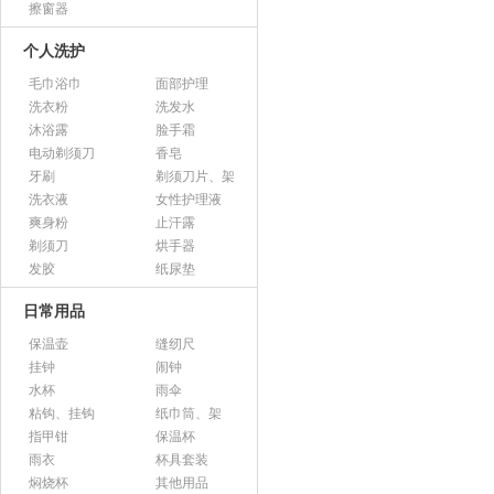
擦窗器
个人洗护
毛巾浴巾
面部护理
洗衣粉
洗发水
沐浴露
脸手霜
电动剃须刀
香皂
牙刷
剃须刀片、架
洗衣液
女性护理液
爽身粉
止汗露
剃须刀
烘手器
发胶
纸尿垫
日常用品
保温壶
缝纫尺
挂钟
闹钟
水杯
雨伞
粘钩、挂钩
纸巾筒、架
指甲钳
保温杯
雨衣
杯具套装
焖烧杯
其他用品