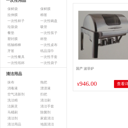
一次性用品
保鲜袋
保鲜膜
拉伸膜
棉签
一次性杯子
一次性碗盘
垃圾袋
吸管
餐垫
一次性筷子
塑封膜
杯垫
纸轴棉棒
一次性桌布
牙签
纸品湿巾
一次性餐具
一次性手套
一次性纸杯
一次性袋子
国产 波菲炉
清洁用品
946.00
抹布
拖把
查看
¥
消毒液
漂渍液
空气清新剂
扫把
洗洁精
清洁刷
洁厕灵
清洁手套
马桶刷
除菌剂
清洁剂
家庭清洁
清洁用品
地面清洁