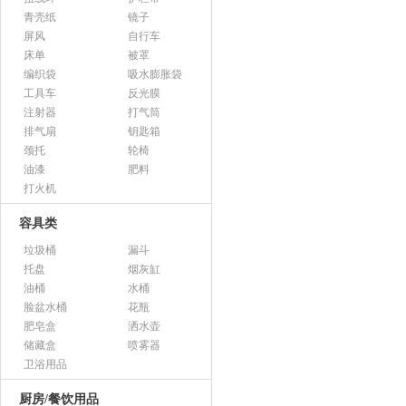
青壳纸
镜子
屏风
自行车
床单
被罩
编织袋
吸水膨胀袋
工具车
反光膜
注射器
打气筒
排气扇
钥匙箱
颈托
轮椅
油漆
肥料
打火机
容具类
垃圾桶
漏斗
托盘
烟灰缸
油桶
水桶
脸盆水桶
花瓶
肥皂盒
洒水壶
储藏盒
喷雾器
卫浴用品
厨房/餐饮用品