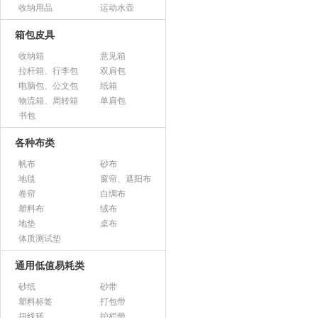
收纳用品
运动水壶
箱包皮具
收纳箱
意见箱
拉杆箱、行李包
双肩包
电脑包、公文包
纸箱
物流箱、周转箱
单肩包
书包
各种布类
帆布
砂布
地毯
窗帘、遮阳布
卷帘
白绸布
塑料布
绒布
地垫
桌布
体质测试垫
通用低值易耗类
砂纸
砂带
塑料标签
打包带
扭线环
护栏带