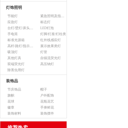
灯饰照明
节能灯
紧急照明及指示灯
应急灯
标志灯
台灯/壁灯/床头灯/落地灯
LED灯泡
手电筒
灯脚/灯座/灯柱类
标准光源箱
红外线感应灯
高杆/路灯/指示灯类
展示效果类灯
吸顶灯
灯管
其他灯具
自镇流荧光灯
双端荧光灯
高压钠灯
除害虫用灯
装饰品
节庆饰品
帽子
旗帜
户外配饰
花球
花瓶花艺
徽章
手捧鲜花
装饰材料
装饰摆件
推荐热卖