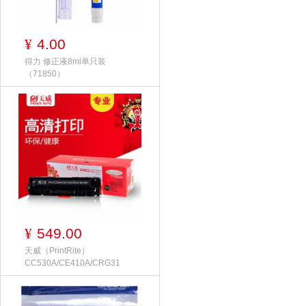
4.00
¥
得力 修正液8ml单只装
（71850）
549.00
¥
天威（PrintRite）
CC530A/CE410A/CRG31