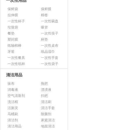
一次性用品
保鲜袋
保鲜膜
拉伸膜
棉签
一次性杯子
一次性碗盘
垃圾袋
吸管
餐垫
一次性筷子
塑封膜
杯垫
纸轴棉棒
一次性桌布
牙签
纸品湿巾
一次性餐具
一次性手套
一次性纸杯
一次性袋子
清洁用品
抹布
拖把
消毒液
漂渍液
空气清新剂
扫把
洗洁精
清洁刷
洁厕灵
清洁手套
马桶刷
除菌剂
清洁剂
家庭清洁
清洁用品
地面清洁