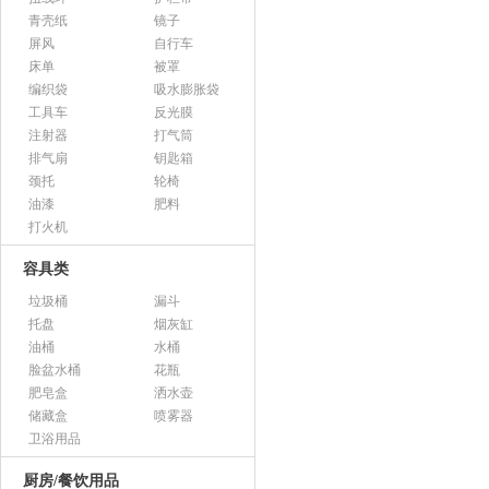
青壳纸
镜子
屏风
自行车
床单
被罩
编织袋
吸水膨胀袋
工具车
反光膜
注射器
打气筒
排气扇
钥匙箱
颈托
轮椅
油漆
肥料
打火机
容具类
垃圾桶
漏斗
托盘
烟灰缸
油桶
水桶
脸盆水桶
花瓶
肥皂盒
洒水壶
储藏盒
喷雾器
卫浴用品
厨房/餐饮用品