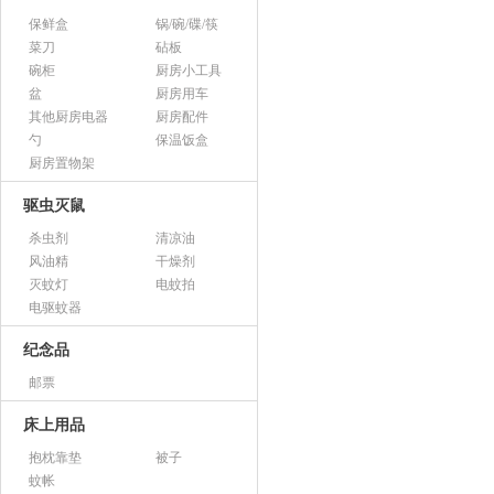
保鲜盒
锅/碗/碟/筷
菜刀
砧板
碗柜
厨房小工具
盆
厨房用车
其他厨房电器
厨房配件
勺
保温饭盒
厨房置物架
驱虫灭鼠
杀虫剂
清凉油
风油精
干燥剂
灭蚊灯
电蚊拍
电驱蚊器
纪念品
邮票
床上用品
抱枕靠垫
被子
蚊帐