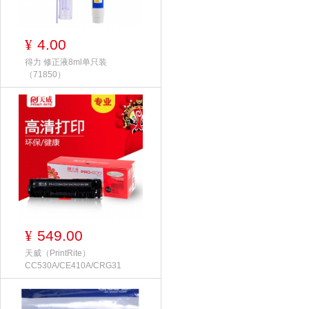
4.00
¥
得力 修正液8ml单只装
（71850）
549.00
¥
天威（PrintRite）
CC530A/CE410A/CRG31