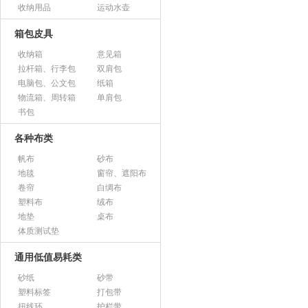
收纳用品
运动水壶
箱包皮具
收纳箱
意见箱
拉杆箱、行李包
双肩包
电脑包、公文包
纸箱
物流箱、周转箱
单肩包
书包
各种布类
帆布
砂布
地毯
窗帘、遮阳布
卷帘
白绸布
塑料布
绒布
地垫
桌布
体质测试垫
通用低值易耗类
砂纸
砂带
塑料标签
打包带
扭线环
护栏带