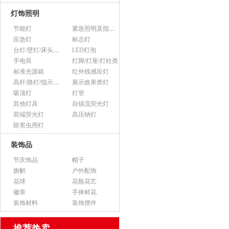
灯饰照明
节能灯
紧急照明及指示灯
应急灯
标志灯
台灯/壁灯/床头灯/落地灯
LED灯泡
手电筒
灯脚/灯座/灯柱类
标准光源箱
红外线感应灯
高杆/路灯/指示灯类
展示效果类灯
吸顶灯
灯管
其他灯具
自镇流荧光灯
双端荧光灯
高压钠灯
除害虫用灯
装饰品
节庆饰品
帽子
旗帜
户外配饰
花球
花瓶花艺
徽章
手捧鲜花
装饰材料
装饰摆件
推荐热卖