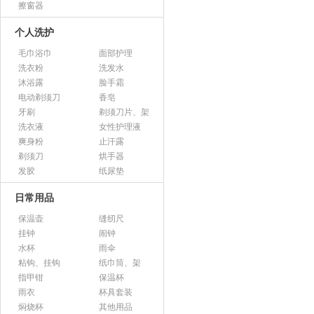
擦窗器
个人洗护
毛巾浴巾
面部护理
洗衣粉
洗发水
沐浴露
脸手霜
电动剃须刀
香皂
牙刷
剃须刀片、架
洗衣液
女性护理液
爽身粉
止汗露
剃须刀
烘手器
发胶
纸尿垫
日常用品
保温壶
缝纫尺
挂钟
闹钟
水杯
雨伞
粘钩、挂钩
纸巾筒、架
指甲钳
保温杯
雨衣
杯具套装
焖烧杯
其他用品