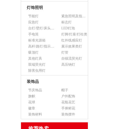
灯饰照明
节能灯
紧急照明及指示灯
应急灯
标志灯
台灯/壁灯/床头灯/落地灯
LED灯泡
手电筒
灯脚/灯座/灯柱类
标准光源箱
红外线感应灯
高杆/路灯/指示灯类
展示效果类灯
吸顶灯
灯管
其他灯具
自镇流荧光灯
双端荧光灯
高压钠灯
除害虫用灯
装饰品
节庆饰品
帽子
旗帜
户外配饰
花球
花瓶花艺
徽章
手捧鲜花
装饰材料
装饰摆件
推荐热卖