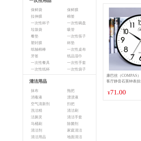
一次性用品
保鲜袋
保鲜膜
拉伸膜
棉签
一次性杯子
一次性碗盘
垃圾袋
吸管
餐垫
一次性筷子
塑封膜
杯垫
纸轴棉棒
一次性桌布
牙签
纸品湿巾
一次性餐具
一次性手套
一次性纸杯
一次性袋子
康巴丝（COMPAS
清洁用品
客厅静音石英钟表挂
c2855 黑色
71.00
抹布
拖把
¥
消毒液
漂渍液
空气清新剂
扫把
洗洁精
清洁刷
洁厕灵
清洁手套
马桶刷
除菌剂
清洁剂
家庭清洁
清洁用品
地面清洁