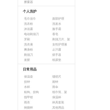
擦窗器
个人洗护
毛巾浴巾
面部护理
洗衣粉
洗发水
沐浴露
脸手霜
电动剃须刀
香皂
牙刷
剃须刀片、架
洗衣液
女性护理液
爽身粉
止汗露
剃须刀
烘手器
发胶
纸尿垫
日常用品
保温壶
缝纫尺
挂钟
闹钟
水杯
雨伞
粘钩、挂钩
纸巾筒、架
指甲钳
保温杯
雨衣
杯具套装
焖烧杯
其他用品