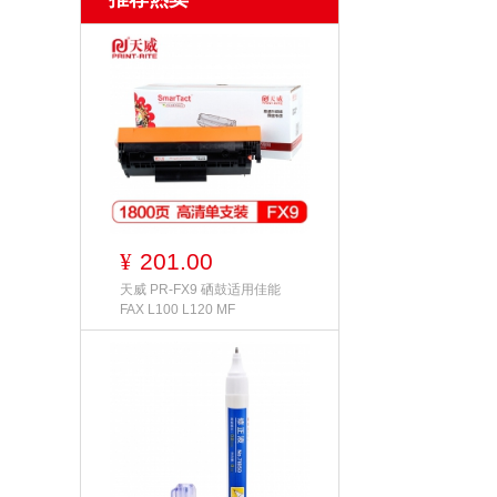
201.00
¥
天威 PR-FX9 硒鼓适用佳能
FAX L100 L120 MF