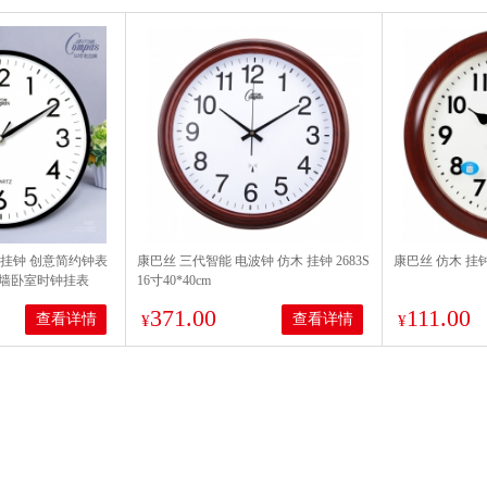
）挂钟 创意简约钟表
康巴丝 三代智能 电波钟 仿木 挂钟 2683S
康巴丝 仿木 挂钟 
墙卧室时钟挂表
16寸40*40cm
371.00
111.00
查看详情
查看详情
¥
¥