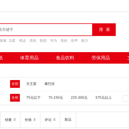
搜索
洁柔
维达
清风
联想
华为
美的
容声
格力
纸
体育用品
食品饮料
劳保用品
全部
天王星
康巴丝
全部
75元以下
75-150元
225-300元
375元以上
新品
销量
价格
评论