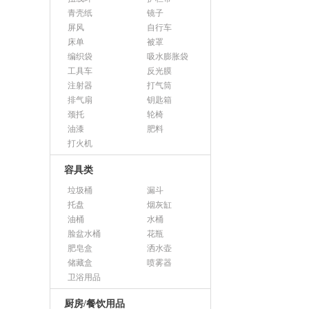
青壳纸
镜子
屏风
自行车
床单
被罩
编织袋
吸水膨胀袋
工具车
反光膜
注射器
打气筒
排气扇
钥匙箱
颈托
轮椅
油漆
肥料
打火机
容具类
垃圾桶
漏斗
托盘
烟灰缸
油桶
水桶
脸盆水桶
花瓶
肥皂盒
洒水壶
储藏盒
喷雾器
卫浴用品
厨房/餐饮用品