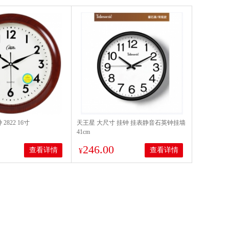
2822 16寸
天王星 大尺寸 挂钟 挂表静音石英钟挂墙
41cm
246.00
查看详情
查看详情
¥