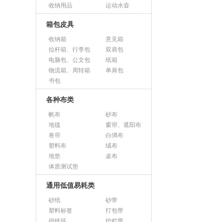
收纳用品
运动水壶
箱包皮具
收纳箱
意见箱
拉杆箱、行李包
双肩包
电脑包、公文包
纸箱
物流箱、周转箱
单肩包
书包
各种布类
帆布
砂布
地毯
窗帘、遮阳布
卷帘
白绸布
塑料布
绒布
地垫
桌布
体质测试垫
通用低值易耗类
砂纸
砂带
塑料标签
打包带
扭线环
护栏带