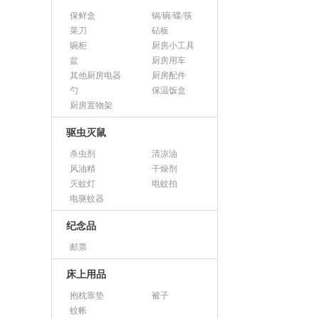
保鲜盒
锅/碗/碟/筷
菜刀
砧板
碗柜
厨房小工具
盆
厨房用车
其他厨房电器
厨房配件
勺
保温饭盒
厨房置物架
驱虫灭鼠
杀虫剂
清凉油
风油精
干燥剂
灭蚊灯
电蚊拍
电驱蚊器
纪念品
邮票
床上用品
抱枕靠垫
被子
蚊帐