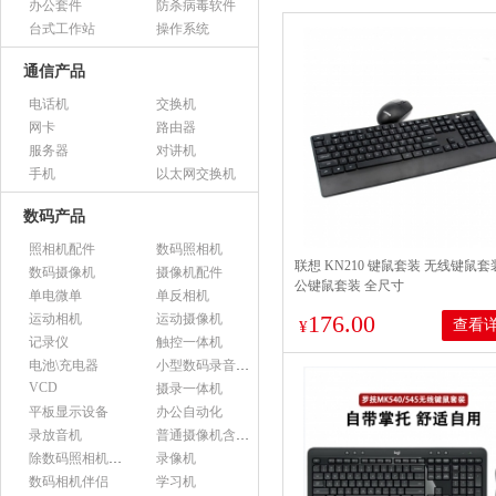
办公套件
防杀病毒软件
台式工作站
操作系统
通信产品
电话机
交换机
网卡
路由器
服务器
对讲机
手机
以太网交换机
数码产品
照相机配件
数码照相机
联想 KN210 键鼠套装 无线键鼠套
数码摄像机
摄像机配件
公键鼠套装 全尺寸
单电微单
单反相机
176.00
运动相机
运动摄像机
查看
¥
记录仪
触控一体机
电池\充电器
小型数码录音设备
VCD
摄录一体机
平板显示设备
办公自动化
录放音机
普通摄像机含附件
除数码照相机以外的照相机及器材
录像机
数码相机伴侣
学习机