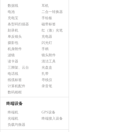
数据线
耳机
电池
二合一转换器
充电宝
手绘板
条型码扫描器
磁带标签
刻录机
红（激）光笔
单反镜头
充电器
摄影包
闪光灯
机身附件
手柄
滤镜
镜头附件
读卡器
清洁工具
三脚架、云台
光盘盒
电话线
扎带
线缆标签
寻线仪
计算机配件
录音笔
数码相框
终端设备
终端机
GPS设备
光端机
终端接入设备
负载均衡器