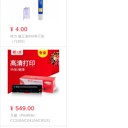
4.00
¥
得力 修正液8ml单只装
（71850）
549.00
¥
天威（PrintRite）
CC530A/CE410A/CRG31