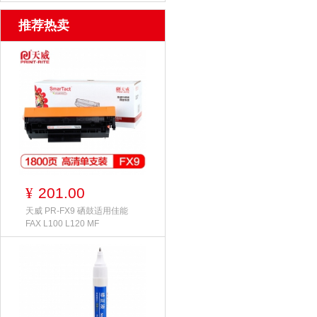
推荐热卖
201.00
¥
天威 PR-FX9 硒鼓适用佳能
FAX L100 L120 MF