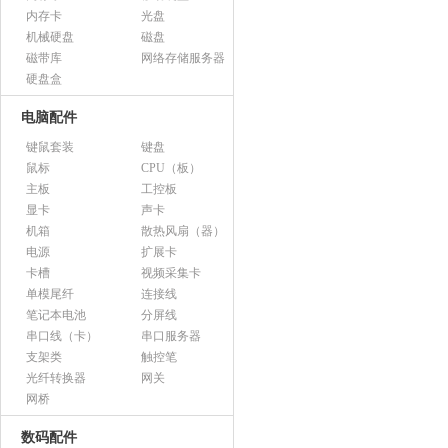
内存卡
光盘
机械硬盘
磁盘
磁带库
网络存储服务器
硬盘盒
电脑配件
键鼠套装
键盘
鼠标
CPU（板）
主板
工控板
显卡
声卡
机箱
散热风扇（器）
电源
扩展卡
卡槽
视频采集卡
单模尾纤
连接线
笔记本电池
分屏线
串口线（卡）
串口服务器
支架类
触控笔
光纤转换器
网关
网桥
数码配件