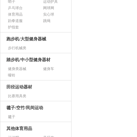
哨子
运动护具
乒乓球台
网球网
体育用品
实心球
跆拳道服
跳绳
护指套
跑步机/大型健身器械
步行机械类
踏步机/中小型健身器材
健身类器械
健身车
哑铃
田径运动器材
比赛用具类
毽子/空竹/民间运动
毽子
其他体育用品