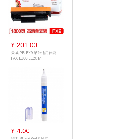
201.00
¥
天威 PR-FX9 硒鼓适用佳能
FAX L100 L120 MF
4.00
¥
得力 修正液8ml单只装