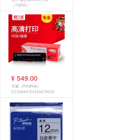
（71850）
549.00
¥
天威（PrintRite）
CC530A/CE410A/CRG31