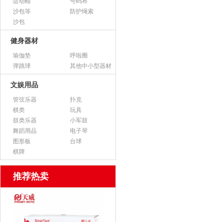
运动帽
号码布
沙包等
防护绳索
沙包
健身器材
瑜伽垫
呼啦圈
弹跳球
其他中小型器材
文娱用品
管弦乐器
扑克
棋类
玩具
鼓类乐器
小军鼓
舞蹈用品
电子琴
图形板
台球
棋牌
推荐热卖