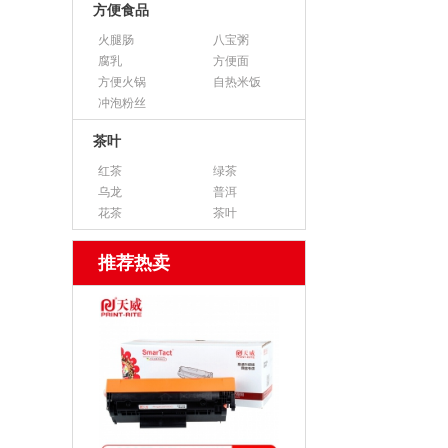
方便食品
火腿肠
八宝粥
腐乳
方便面
方便火锅
自热米饭
冲泡粉丝
茶叶
红茶
绿茶
乌龙
普洱
花茶
茶叶
推荐热卖