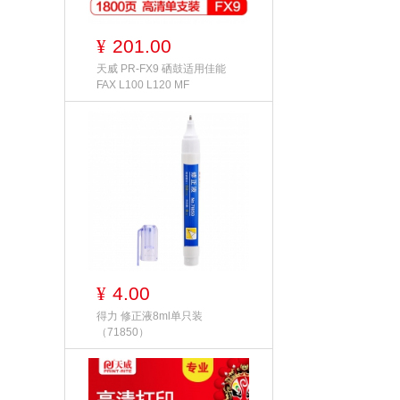
201.00
¥
天威 PR-FX9 硒鼓适用佳能
FAX L100 L120 MF
4.00
¥
得力 修正液8ml单只装
（71850）