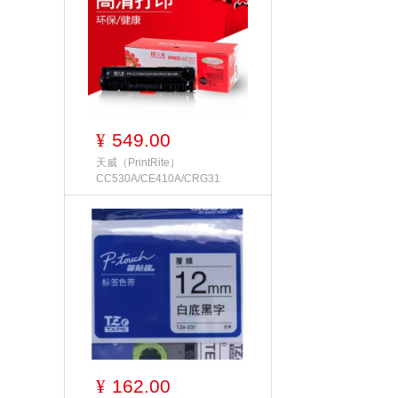
549.00
¥
天威（PrintRite）
CC530A/CE410A/CRG31
162.00
¥