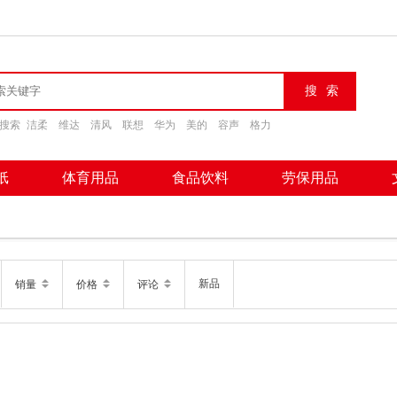
搜索
洁柔
维达
清风
联想
华为
美的
容声
格力
纸
体育用品
食品饮料
劳保用品
新品
销量
价格
评论