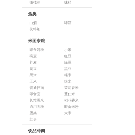
橄榄油
味精
酒类
白酒
啤酒
伏特加
米面杂粮
即食河粉
小米
燕麦
红豆
荞麦
绿豆
黄豆
黑豆
黑米
糯米
玉米
糙米
普通挂面
茉莉香米
即食面
薏仁米
长粒香米
稻花香米
通用面粉
即食米粉
蛋类
大米
红枣
饮品冲调