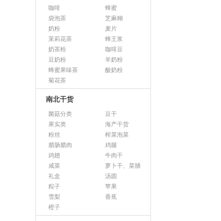
咖啡
蜂蜜
袋泡茶
芝麻糊
奶粉
麦片
茉莉花茶
蜂王浆
奶茶粉
咖啡豆
豆奶粉
羊奶粉
蜂蜜果味茶
酸奶粉
菊花茶
南北干货
菌菇分类
豆干
果实类
海产干货
粉丝
榨菜泡菜
腊肠腊肉
鸡腿
鸡翅
牛肉干
咸菜
萝卜干、菜脯
礼盒
汤圆
粽子
苹果
雪梨
香蕉
橙子