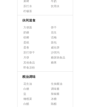
果啤
牛奶
苏打水
饮用水
柠檬茶
休闲速食
方便面
饼干
奶糖
花生
槟榔
话梅
蛋糕
面包
蛋卷
威化饼
苏打饼干
沙琪玛
月饼
糖尿病食品
其他食品
糖果
即食凉粉
粮油调味
花生油
生抽酱油
白糖
调味酱
盐
辣椒酱
橄榄菜
冰糖
白醋
陈醋