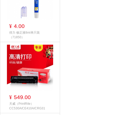
4.00
¥
得力 修正液8ml单只装
（71850）
549.00
¥
天威（PrintRite）
CC530A/CE410A/CRG31