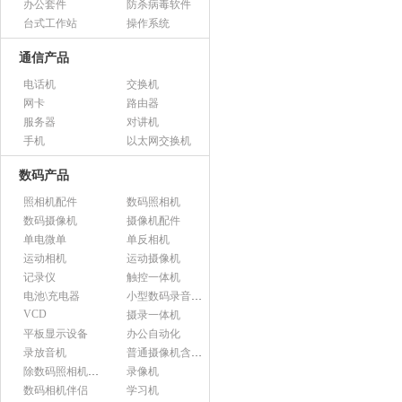
办公套件
防杀病毒软件
台式工作站
操作系统
通信产品
电话机
交换机
网卡
路由器
服务器
对讲机
手机
以太网交换机
数码产品
照相机配件
数码照相机
数码摄像机
摄像机配件
单电微单
单反相机
运动相机
运动摄像机
记录仪
触控一体机
电池\充电器
小型数码录音设备
VCD
摄录一体机
平板显示设备
办公自动化
录放音机
普通摄像机含附件
除数码照相机以外的照相机及器材
录像机
数码相机伴侣
学习机