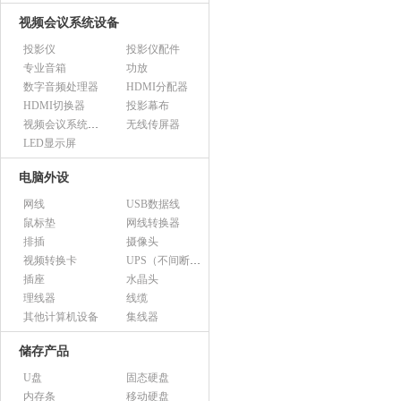
视频会议系统设备
投影仪
投影仪配件
专业音箱
功放
数字音频处理器
HDMI分配器
HDMI切换器
投影幕布
视频会议系统设备（市采）
无线传屏器
LED显示屏
电脑外设
网线
USB数据线
鼠标垫
网线转换器
排插
摄像头
视频转换卡
UPS（不间断电源）
插座
水晶头
理线器
线缆
其他计算机设备
集线器
储存产品
U盘
固态硬盘
内存条
移动硬盘