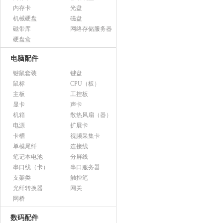
内存卡
光盘
机械硬盘
磁盘
磁带库
网络存储服务器
硬盘盒
电脑配件
键鼠套装
键盘
鼠标
CPU（板）
主板
工控板
显卡
声卡
机箱
散热风扇（器）
电源
扩展卡
卡槽
视频采集卡
单模尾纤
连接线
笔记本电池
分屏线
串口线（卡）
串口服务器
支架类
触控笔
光纤转换器
网关
网桥
数码配件