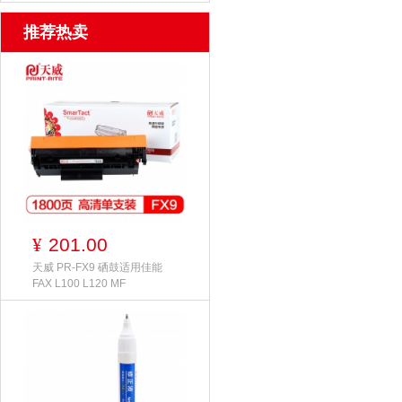
推荐热卖
201.00
¥
天威 PR-FX9 硒鼓适用佳能
FAX L100 L120 MF