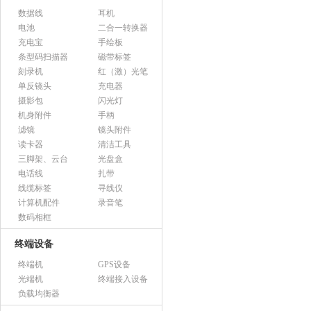
数据线
耳机
电池
二合一转换器
充电宝
手绘板
条型码扫描器
磁带标签
刻录机
红（激）光笔
单反镜头
充电器
摄影包
闪光灯
机身附件
手柄
滤镜
镜头附件
读卡器
清洁工具
三脚架、云台
光盘盒
电话线
扎带
线缆标签
寻线仪
计算机配件
录音笔
数码相框
终端设备
终端机
GPS设备
光端机
终端接入设备
负载均衡器