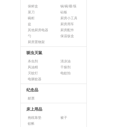
保鲜盒
锅/碗/碟/筷
菜刀
砧板
碗柜
厨房小工具
盆
厨房用车
其他厨房电器
厨房配件
勺
保温饭盒
厨房置物架
驱虫灭鼠
杀虫剂
清凉油
风油精
干燥剂
灭蚊灯
电蚊拍
电驱蚊器
纪念品
邮票
床上用品
抱枕靠垫
被子
蚊帐