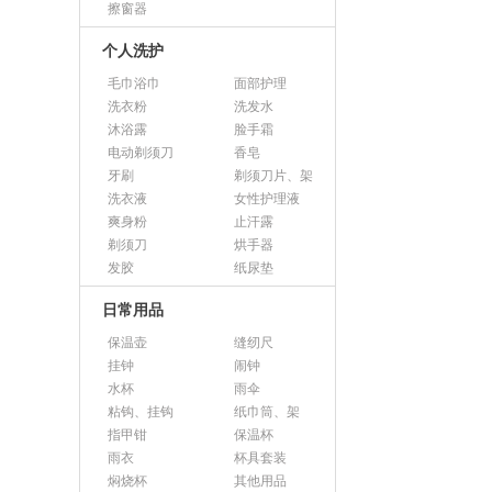
擦窗器
个人洗护
毛巾浴巾
面部护理
洗衣粉
洗发水
沐浴露
脸手霜
电动剃须刀
香皂
牙刷
剃须刀片、架
洗衣液
女性护理液
爽身粉
止汗露
剃须刀
烘手器
发胶
纸尿垫
日常用品
保温壶
缝纫尺
挂钟
闹钟
水杯
雨伞
粘钩、挂钩
纸巾筒、架
指甲钳
保温杯
雨衣
杯具套装
焖烧杯
其他用品