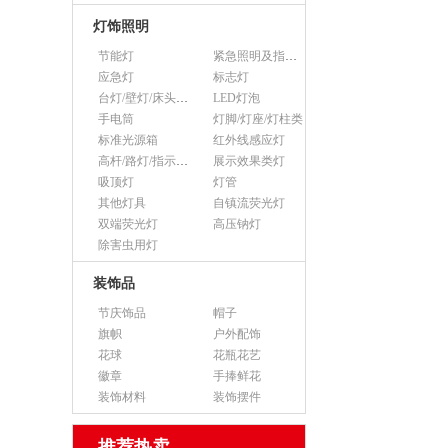
灯饰照明
节能灯
紧急照明及指示灯
应急灯
标志灯
台灯/壁灯/床头灯/落地灯
LED灯泡
手电筒
灯脚/灯座/灯柱类
标准光源箱
红外线感应灯
高杆/路灯/指示灯类
展示效果类灯
吸顶灯
灯管
其他灯具
自镇流荧光灯
双端荧光灯
高压钠灯
除害虫用灯
装饰品
节庆饰品
帽子
旗帜
户外配饰
花球
花瓶花艺
徽章
手捧鲜花
装饰材料
装饰摆件
推荐热卖