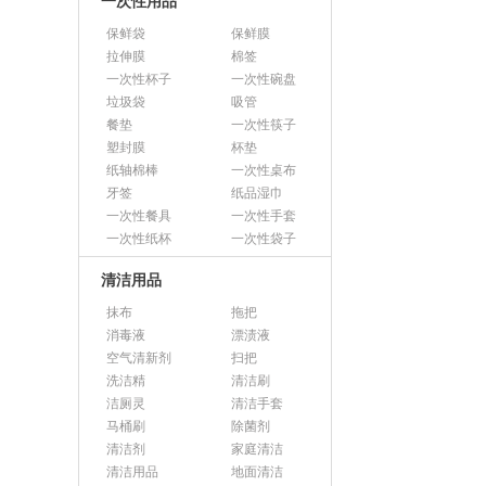
一次性用品
保鲜袋
保鲜膜
拉伸膜
棉签
一次性杯子
一次性碗盘
垃圾袋
吸管
餐垫
一次性筷子
塑封膜
杯垫
纸轴棉棒
一次性桌布
牙签
纸品湿巾
一次性餐具
一次性手套
一次性纸杯
一次性袋子
清洁用品
抹布
拖把
消毒液
漂渍液
空气清新剂
扫把
洗洁精
清洁刷
洁厕灵
清洁手套
马桶刷
除菌剂
清洁剂
家庭清洁
清洁用品
地面清洁