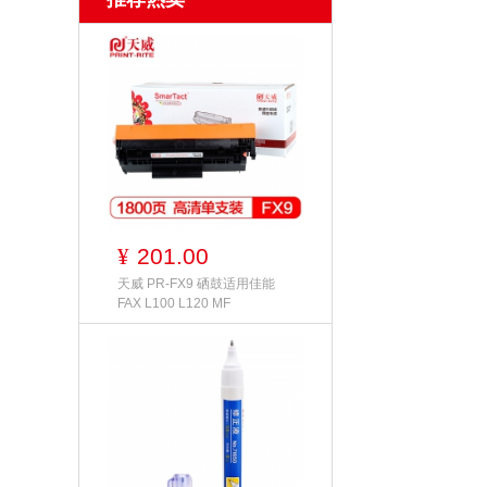
201.00
¥
天威 PR-FX9 硒鼓适用佳能
FAX L100 L120 MF