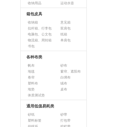
收纳用品
运动水壶
箱包皮具
收纳箱
意见箱
拉杆箱、行李包
双肩包
电脑包、公文包
纸箱
物流箱、周转箱
单肩包
书包
各种布类
帆布
砂布
地毯
窗帘、遮阳布
卷帘
白绸布
塑料布
绒布
地垫
桌布
体质测试垫
通用低值易耗类
砂纸
砂带
塑料标签
打包带
扭线环
护栏带