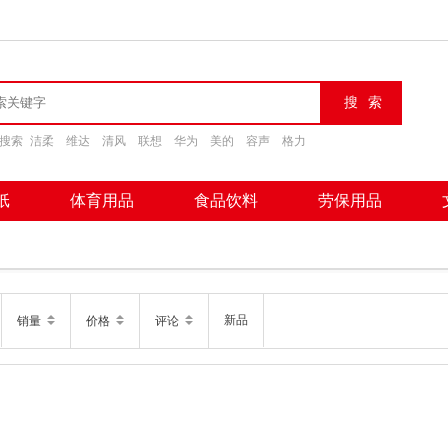
搜索
洁柔
维达
清风
联想
华为
美的
容声
格力
纸
体育用品
食品饮料
劳保用品
新品
销量
价格
评论