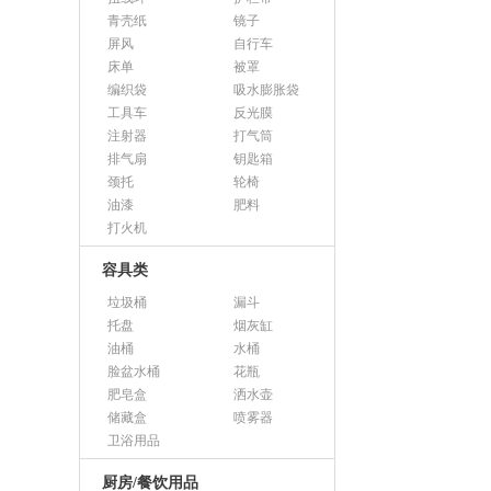
青壳纸
镜子
屏风
自行车
床单
被罩
编织袋
吸水膨胀袋
工具车
反光膜
注射器
打气筒
排气扇
钥匙箱
颈托
轮椅
油漆
肥料
打火机
容具类
垃圾桶
漏斗
托盘
烟灰缸
油桶
水桶
脸盆水桶
花瓶
肥皂盒
洒水壶
储藏盒
喷雾器
卫浴用品
厨房/餐饮用品