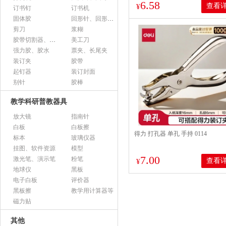
6.58
查看
¥
订书钉
订书机
固体胶
回形针、回形针盒
剪刀
浆糊
胶带切割器、胶带座、封箱器
美工刀
强力胶、胶水
票夹、长尾夹
装订夹
胶带
起钉器
装订封面
别针
胶棒
教学科研普教器具
放大镜
指南针
白板
白板擦
得力 打孔器 单孔 手持 0114
标本
玻璃仪器
挂图、软件资源
模型
7.00
激光笔、演示笔
粉笔
查看
¥
地球仪
黑板
电子白板
评价器
黑板擦
教学用计算器等
磁力贴
其他