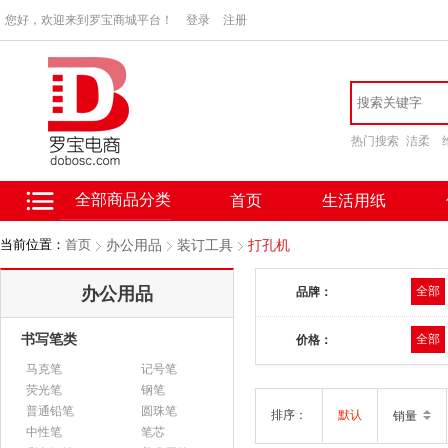
您好，欢迎来到罗宝商城平台！
登录
注册
热门搜索
洁柔
全部商品分类
首页
生活用纸
当前位置：
首页
办公用品
装订工具
打孔机
办公用品
全部
品牌：
书写笔类
全部
价格：
马克笔
记号笔
荧光笔
钢笔
普通铅笔
圆珠笔
排序：
默认
销量
中性笔
笔芯