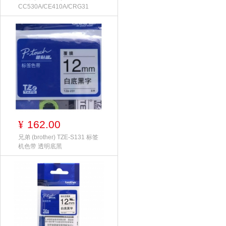
CC530A/CE410A/CRG31
162.00
¥
兄弟 (brother) TZE-S131 标签
机色带 透明底黑