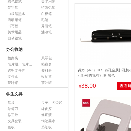
彩色铅笔
美术用笔
签字笔
特殊铅笔
白板笔墨水
白板笔
活动铅笔
毛笔
书写板
秀丽笔
美术用品
油漆笔
自动铅笔
办公收纳
档案袋
风琴包
名片册、名片盒、名片座
档案盒
得力（deli）0121 四孔金属打孔机φ
透明文件套
资料册
孔距可调节/打孔器 黑色
文件盒
收纳筐
茶叶罐
茶叶罐
38.00
查看
¥
学生文具
笔袋
尺子、各类尺
卷笔刀
橡皮擦
修正带
修正液
文具套装
钢笔墨水
画板
垫纸板