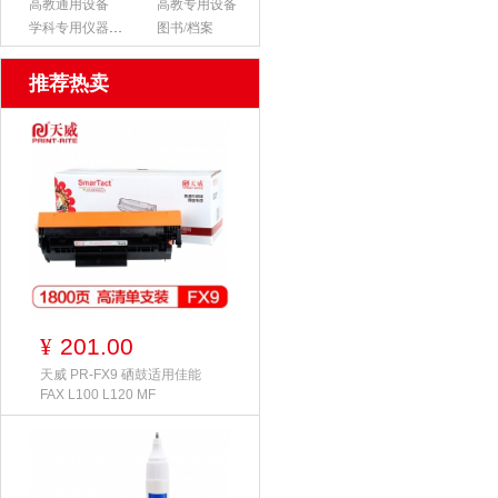
高教通用设备
高教专用设备
学科专用仪器设备
图书/档案
推荐热卖
201.00
¥
天威 PR-FX9 硒鼓适用佳能
FAX L100 L120 MF