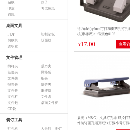
贴纸
扇子
印章
考试用纸
圆规
桌面文具
得力(deli)φ6mm可打20页两孔打
机(带标尺) 中号混色0102
刀片
切割垫板
切纸机
双面胶
17.00
查看
¥
透明胶
文件管理
抽杆夹
强力夹
轻便夹
网格袋
文件袋
板夹
报告夹
快劳夹
文件夹
纸挂快
文件栏
文件盘
文件包
桌面文件柜
CD袋
晨光（M&G）文具打孔器 双控打
装订工具
件装订圆孔活页纸张打洞小号打洞
公文具 单个装 ABS92646
打孔机
大头针、图钉