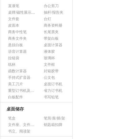
直液笔
办公剪刀
桌牌/磁性展示帖/证件框
抽杆/报告夹
文件套
台灯
皮面本
商务资料册
商务中性笔
长尾票夹
商务文件夹
带架白板
悬挂白板
桌面计算器
语音计算器
液体胶
拉链袋
玻璃杯
纸杯
文件框
函数计算器
封箱胶带
手持式扩音器
公文包
美工刀片
桌面订书机
重型订书机及其它
省力订书机
白板配件
书写铅笔
桌面储存
笔盒
笔筒/座/插/架
文件座、文件架、文件框
钥匙箱扣牌
书立、阅读架