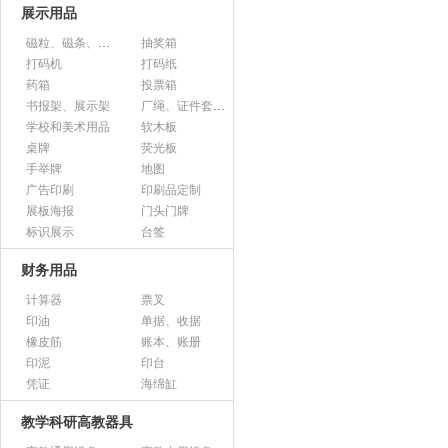
展示用品
磁粒、磁条、磁片
抽奖箱
打码机
打码纸
药箱
投票箱
书报架、展示架
厂绳、证件套、卡套
学校和美术用品
软木板
桌牌
荧光板
手举牌
地图
广告印刷
印刷品定制
展板海报
门头门牌
标识展示
台签
财务用品
计算器
票叉
印油
单据、收据
橡皮筋
账本、账册
印泥
印台
凭证
海绵缸
教学科研高教器具