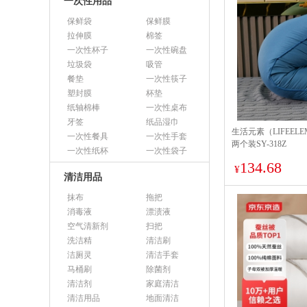
一次性用品
保鲜袋
保鲜膜
拉伸膜
棉签
一次性杯子
一次性碗盘
垃圾袋
吸管
餐垫
一次性筷子
塑封膜
杯垫
纸轴棉棒
一次性桌布
牙签
纸品湿巾
生活元素（LIFEEL
一次性餐具
一次性手套
两个装SY-318Z
一次性纸杯
一次性袋子
134.68
¥
清洁用品
抹布
拖把
消毒液
漂渍液
空气清新剂
扫把
洗洁精
清洁刷
洁厕灵
清洁手套
马桶刷
除菌剂
清洁剂
家庭清洁
清洁用品
地面清洁