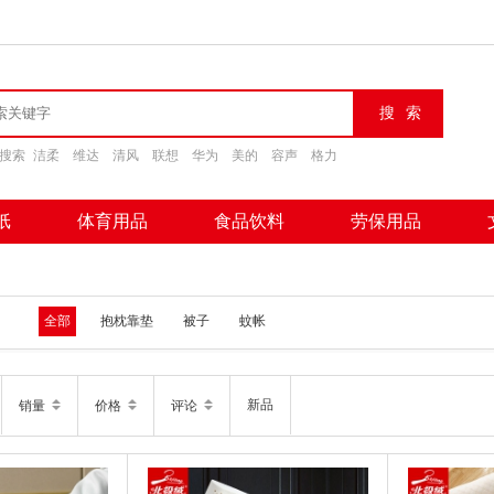
搜索
洁柔
维达
清风
联想
华为
美的
容声
格力
纸
体育用品
食品饮料
劳保用品
全部
抱枕靠垫
被子
蚊帐
新品
销量
价格
评论