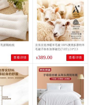
04 乳胶颗粒枕
京东京造净暖羊毛被 100%澳洲多赛特羊
毛被子秋冬加厚被芯(7.0斤) 2.0*2.3
389.00
查看详情
查看详情
¥