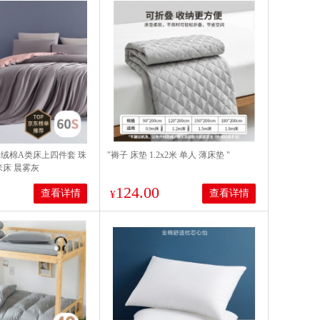
长绒棉A类床上四件套 珠
"褥子 床垫 1.2x2米 单人 薄床垫 "
米床 晨雾灰
124.00
查看详情
查看详情
¥