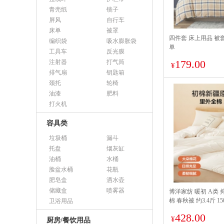
青壳纸
镜子
屏风
自行车
床单
被罩
四件套 床上用品 被套2
编织袋
吸水膨胀袋
单
工具车
反光膜
179.00
注射器
打气筒
¥
排气扇
钥匙箱
颈托
轮椅
油漆
肥料
打火机
容具类
垃圾桶
漏斗
托盘
烟灰缸
油桶
水桶
脸盆水桶
花瓶
肥皂盒
洒水壶
储藏盒
喷雾器
博洋家纺 暖初 A类 抑
棉 春秋被 约3.4斤 150
卫浴用品
428.00
¥
厨房/餐饮用品