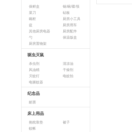
保鲜盒
锅/碗/碟/筷
菜刀
砧板
碗柜
厨房小工具
盆
厨房用车
其他厨房电器
厨房配件
勺
保温饭盒
厨房置物架
驱虫灭鼠
杀虫剂
清凉油
风油精
干燥剂
灭蚊灯
电蚊拍
电驱蚊器
纪念品
邮票
床上用品
抱枕靠垫
被子
蚊帐