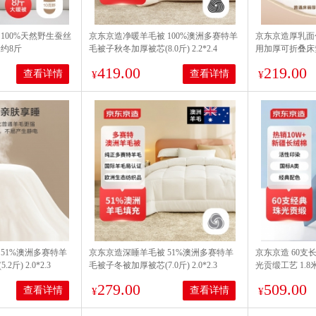
100%天然野生蚕丝
京东京造净暖羊毛被 100%澳洲多赛特羊
京东京造厚乳面
米约8斤
毛被子秋冬加厚被芯(8.0斤) 2.2*2.4
用加厚可折叠床垫床
419.00
219.00
查看详情
查看详情
¥
¥
51%澳洲多赛特羊
京东京造深睡羊毛被 51%澳洲多赛特羊
京东京造 60支
斤) 2.0*2.3
毛被子冬被加厚被芯(7.0斤) 2.0*2.3
光贡缎工艺 1.8
279.00
509.00
查看详情
查看详情
¥
¥