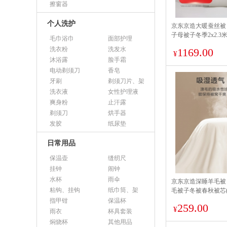
擦窗器
个人洗护
京东京造大暖蚕丝被 
子母被子冬季2x2.3
毛巾浴巾
面部护理
洗衣粉
洗发水
1169.00
¥
沐浴露
脸手霜
电动剃须刀
香皂
牙刷
剃须刀片、架
洗衣液
女性护理液
爽身粉
止汗露
剃须刀
烘手器
发胶
纸尿垫
日常用品
保温壶
缝纫尺
挂钟
闹钟
水杯
雨伞
京东京造深睡羊毛被 
粘钩、挂钩
纸巾筒、架
毛被子冬被春秋被芯(5.2
指甲钳
保温杯
259.00
¥
雨衣
杯具套装
焖烧杯
其他用品