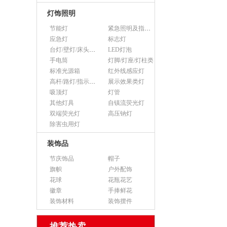
灯饰照明
节能灯
紧急照明及指示灯
应急灯
标志灯
台灯/壁灯/床头灯/落地灯
LED灯泡
手电筒
灯脚/灯座/灯柱类
标准光源箱
红外线感应灯
高杆/路灯/指示灯类
展示效果类灯
吸顶灯
灯管
其他灯具
自镇流荧光灯
双端荧光灯
高压钠灯
除害虫用灯
装饰品
节庆饰品
帽子
旗帜
户外配饰
花球
花瓶花艺
徽章
手捧鲜花
装饰材料
装饰摆件
推荐热卖