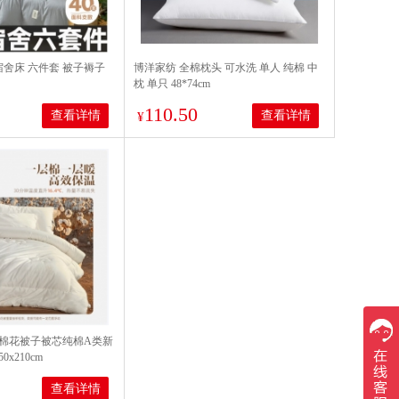
宿舍床 六件套 被子褥子
博洋家纺 全棉枕头 可水洗 单人 纯棉 中
枕 单只 48*74cm
110.50
查看详情
查看详情
¥
棉花被子被芯纯棉A类新
x210cm
查看详情