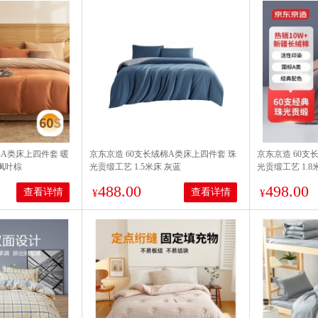
棉A类床上四件套 暖
京东京造 60支长绒棉A类床上四件套 珠
京东京造 60支
 枫叶棕
光贡缎工艺 1.5米床 灰蓝
光贡缎工艺 1.8
488.00
498.00
查看详情
查看详情
¥
¥