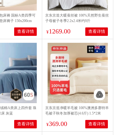
包床褥 国标A类四季可
京东京造大暖蚕丝被 100%天然野生蚕丝
褥子 150x200cm
子母被子冬季2.2x2.4米约9斤
1269.00
查看详情
查看详情
¥
长绒棉A类床上四件套 珠
京东京造净暖羊毛被 100%澳洲多赛特羊
米床 灰蓝
毛被子秋冬加厚被芯(4.6斤) 1.5*2米
369.00
查看详情
查看详情
¥