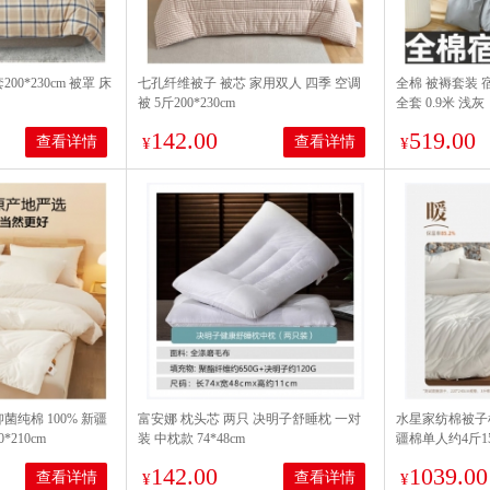
00*230cm 被罩 床
七孔纤维被子 被芯 家用双人 四季 空调
全棉 被褥套装 
被 5斤200*230cm
全套 0.9米 浅灰
142.00
519.00
查看详情
查看详情
¥
¥
菌纯棉 100% 新疆
富安娜 枕头芯 两只 决明子舒睡枕 一对
水星家纺棉被子
*210cm
装 中枕款 74*48cm
疆棉单人约4斤150
142.00
1039.00
查看详情
查看详情
¥
¥