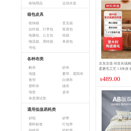
收纳用品
运动水壶
箱包皮具
收纳箱
意见箱
拉杆箱、行李包
双肩包
电脑包、公文包
纸箱
物流箱、周转箱
单肩包
书包
各种布类
京东京造 60支长绒
帆布
砂布
柔磨毛工艺 1.8米床
地毯
窗帘、遮阳布
489.00
¥
卷帘
白绸布
塑料布
绒布
地垫
桌布
体质测试垫
通用低值易耗类
砂纸
砂带
塑料标签
打包带
扭线环
护栏带