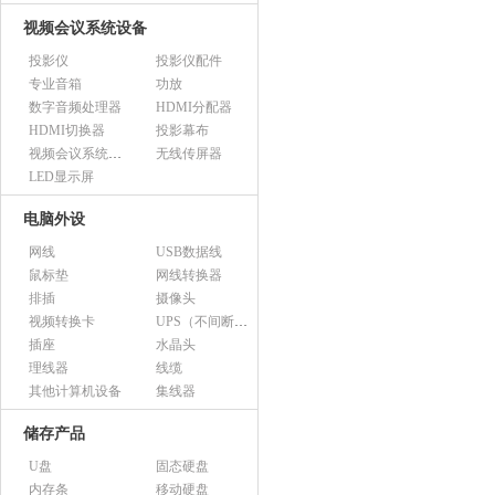
视频会议系统设备
投影仪
投影仪配件
专业音箱
功放
数字音频处理器
HDMI分配器
HDMI切换器
投影幕布
视频会议系统设备（市采）
无线传屏器
LED显示屏
电脑外设
网线
USB数据线
鼠标垫
网线转换器
排插
摄像头
视频转换卡
UPS（不间断电源）
插座
水晶头
理线器
线缆
其他计算机设备
集线器
储存产品
U盘
固态硬盘
内存条
移动硬盘