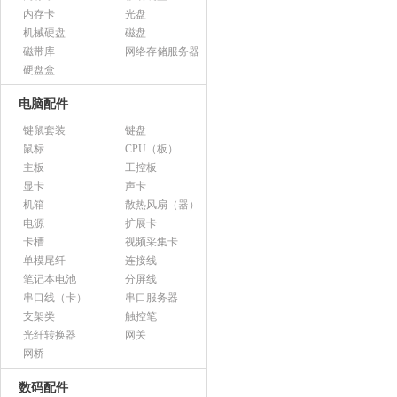
内存卡
光盘
机械硬盘
磁盘
磁带库
网络存储服务器
硬盘盒
电脑配件
键鼠套装
键盘
鼠标
CPU（板）
主板
工控板
显卡
声卡
机箱
散热风扇（器）
电源
扩展卡
卡槽
视频采集卡
单模尾纤
连接线
笔记本电池
分屏线
串口线（卡）
串口服务器
支架类
触控笔
光纤转换器
网关
网桥
数码配件