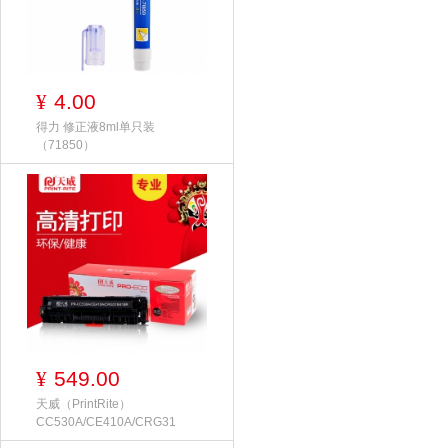
4.00
¥
得力 修正液8ml单只装
（71850）
549.00
¥
天威（PrintRite）
CC530A/CE410A/CRG31