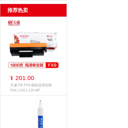
推荐热卖
201.00
¥
天威 PR-FX9 硒鼓适用佳能
FAX L100 L120 MF