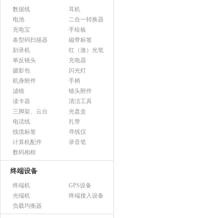
数据线
耳机
电池
二合一转换器
充电宝
手绘板
条型码扫描器
磁带标签
刻录机
红（激）光笔
单反镜头
充电器
摄影包
闪光灯
机身附件
手柄
滤镜
镜头附件
读卡器
清洁工具
三脚架、云台
光盘盒
电话线
扎带
线缆标签
寻线仪
计算机配件
录音笔
数码相框
终端设备
终端机
GPS设备
光端机
终端接入设备
负载均衡器