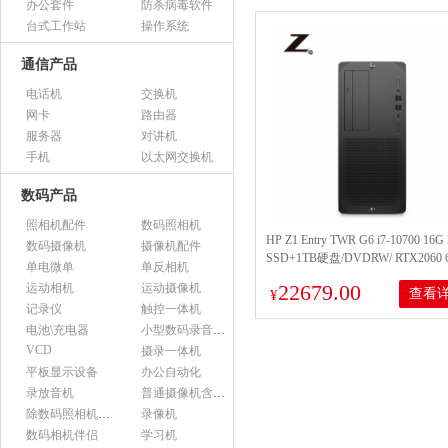
办公套件
防杀病毒软件
台式工作站
操作系统
通信产品
电话机
交换机
网卡
路由器
服务器
对讲机
手机
以太网交换机
数码产品
照相机配件
数码照相机
HP Z1 Entry TWR G6 i7-10700 16G
数码摄像机
摄像机配件
SSD+1TB硬盘/DVDRW/ RTX2060
单电微单
单反相机
显/550W电源/三年保修/配两个23.
22679.00
运动相机
运动摄像机
查看
器/原厂预装AMO教育软件/中标麒麟
¥
记录仪
触控一体机
电池\充电器
小型数码录音设备
VCD
摄录一体机
平板显示设备
办公自动化
录放音机
普通摄像机含附件
除数码照相机以外的照相机及器材
录像机
数码相机伴侣
学习机