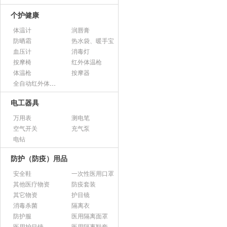
个护健康
体温计
润唇膏
防晒霜
热水袋、暖手宝
血压计
消毒灯
按摩椅
红外体温枪
体温枪
按摩器
全自动红外体温监测仪
电工器具
万用表
测电笔
空气开关
充气泵
电钻
防护（防疫）用品
安全鞋
一次性医用口罩
其他医疗物资
防疫套装
其它物资
护目镜
消毒杀菌
隔离衣
防护服
医用隔离面罩