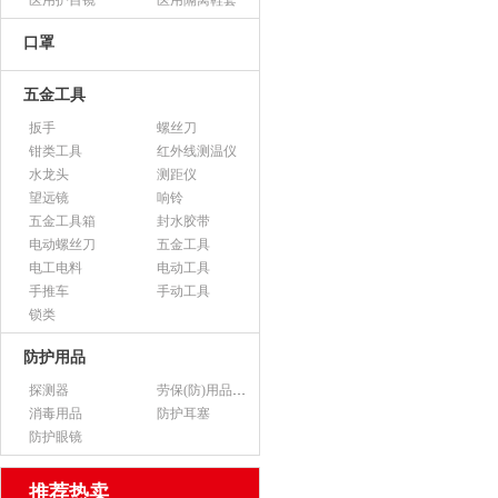
医用护目镜
医用隔离鞋套
口罩
五金工具
扳手
螺丝刀
钳类工具
红外线测温仪
水龙头
测距仪
望远镜
响铃
五金工具箱
封水胶带
电动螺丝刀
五金工具
电工电料
电动工具
手推车
手动工具
锁类
防护用品
探测器
劳保(防)用品（不含医用产品）
消毒用品
防护耳塞
防护眼镜
推荐热卖