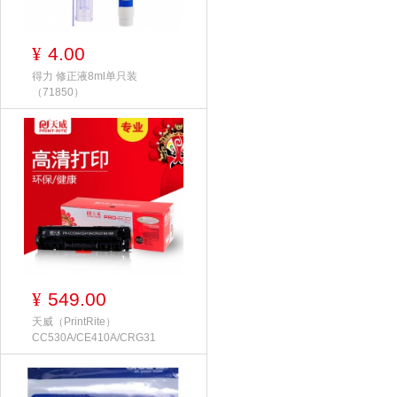
4.00
¥
得力 修正液8ml单只装
（71850）
549.00
¥
天威（PrintRite）
CC530A/CE410A/CRG31