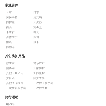
常规劳保
耳罩
口罩
劳保手套
尼龙绳
防护服
灭火器
面具
滤毒盒
下水裤
鞋套
身体防护
围裙
眼镜
腰带
防雨布
其它防护用品
救生衣
警示胶带
隔离锥
头部防护
其他（政采云上架用）
安防监控
护目镜
防护手套
其他医疗物资
一次性丁腈手套
一次性乳胶手套
一次性手套
骑行运动
电动车