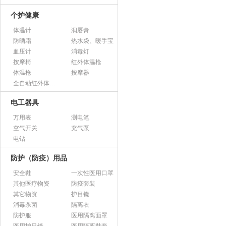
个护健康
体温计
润唇膏
防晒霜
热水袋、暖手宝
血压计
消毒灯
按摩椅
红外体温枪
体温枪
按摩器
全自动红外体温监测仪
电工器具
万用表
测电笔
空气开关
充气泵
电钻
防护（防疫）用品
安全鞋
一次性医用口罩
其他医疗物资
防疫套装
其它物资
护目镜
消毒杀菌
隔离衣
防护服
医用隔离面罩