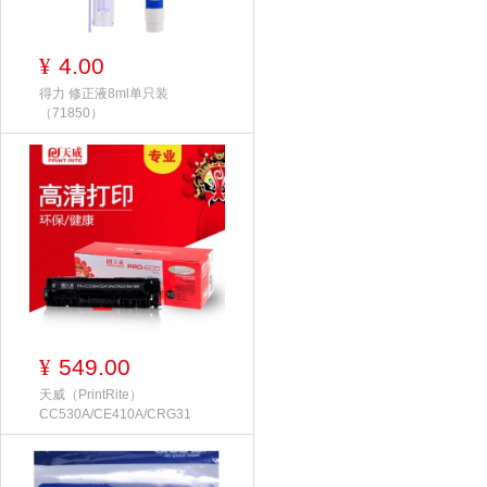
4.00
¥
得力 修正液8ml单只装
（71850）
549.00
¥
天威（PrintRite）
CC530A/CE410A/CRG31