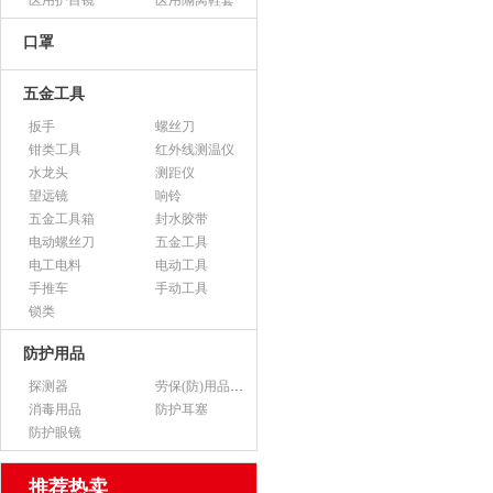
医用护目镜
医用隔离鞋套
口罩
五金工具
扳手
螺丝刀
钳类工具
红外线测温仪
水龙头
测距仪
望远镜
响铃
五金工具箱
封水胶带
电动螺丝刀
五金工具
电工电料
电动工具
手推车
手动工具
锁类
防护用品
探测器
劳保(防)用品（不含医用产品）
消毒用品
防护耳塞
防护眼镜
推荐热卖