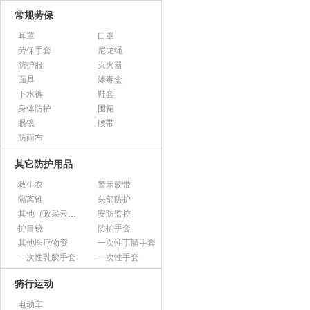
常规劳保
耳罩
口罩
劳保手套
尼龙绳
防护服
灭火器
面具
滤毒盒
下水裤
鞋套
身体防护
围裙
眼镜
腰带
防雨布
其它防护用品
救生衣
警示胶带
隔离锥
头部防护
其他（政采云上架用）
安防监控
护目镜
防护手套
其他医疗物资
一次性丁腈手套
一次性乳胶手套
一次性手套
骑行运动
电动车