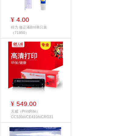
4.00
¥
得力 修正液8ml单只装
（71850）
549.00
¥
天威（PrintRite）
CC530A/CE410A/CRG31