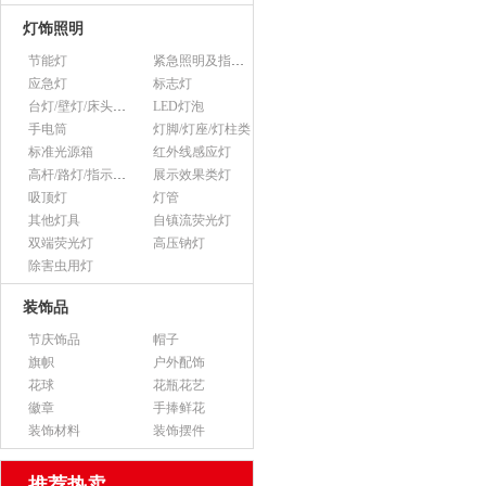
灯饰照明
节能灯
紧急照明及指示灯
应急灯
标志灯
台灯/壁灯/床头灯/落地灯
LED灯泡
手电筒
灯脚/灯座/灯柱类
标准光源箱
红外线感应灯
高杆/路灯/指示灯类
展示效果类灯
吸顶灯
灯管
其他灯具
自镇流荧光灯
双端荧光灯
高压钠灯
除害虫用灯
装饰品
节庆饰品
帽子
旗帜
户外配饰
花球
花瓶花艺
徽章
手捧鲜花
装饰材料
装饰摆件
推荐热卖