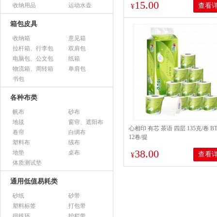
15.00
收纳用品
运动水壶
查看
¥
箱包皮具
收纳箱
意见箱
拉杆箱、行李包
双肩包
电脑包、公文包
纸箱
物流箱、周转箱
单肩包
书包
各种布类
帆布
砂布
地毯
窗帘、遮阳布
心相印 有芯 茶语 四层 135克/卷 BT
卷帘
白绸布
12卷/提
塑料布
绒布
38.00
地垫
桌布
查看
¥
体质测试垫
通用低值易耗类
砂纸
砂带
塑料标签
打包带
扭线环
护栏带