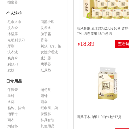
擦窗器
个人洗护
毛巾浴巾
面部护理
洗衣粉
洗发水
清风卷纸 原木纯品270段10卷 柔
卫生纸卷筒纸 纸巾卷纸
沐浴露
脸手霜
电动剃须刀
香皂
18.89
查看
¥
牙刷
剃须刀片、架
洗衣液
女性护理液
爽身粉
止汗露
剃须刀
烘手器
发胶
纸尿垫
日常用品
保温壶
缝纫尺
挂钟
闹钟
水杯
雨伞
粘钩、挂钩
纸巾筒、架
指甲钳
保温杯
清风原木抽纸110抽*4包*12提
雨衣
杯具套装
焖烧杯
其他用品