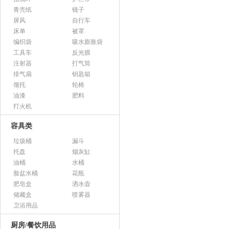
青壳纸
镜子
屏风
自行车
床单
被罩
编织袋
吸水膨胀袋
工具车
反光膜
注射器
打气筒
排气扇
钥匙箱
颈托
轮椅
油漆
肥料
打火机
容具类
垃圾桶
漏斗
托盘
烟灰缸
油桶
水桶
脸盆水桶
花瓶
肥皂盒
洒水壶
储藏盒
喷雾器
卫浴用品
厨房/餐饮用品