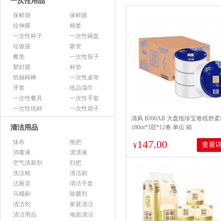
一次性用品
保鲜袋
保鲜膜
拉伸膜
棉签
一次性杯子
一次性碗盘
垃圾袋
吸管
餐垫
一次性筷子
塑封膜
杯垫
纸轴棉棒
一次性桌布
牙签
纸品湿巾
一次性餐具
一次性手套
一次性纸杯
一次性袋子
清风 BJ00AB 大盘纸珍宝卷纸舒
清洁用品
180m*3层*12卷 单位:箱
147.00
抹布
拖把
查看
¥
消毒液
漂渍液
空气清新剂
扫把
洗洁精
清洁刷
洁厕灵
清洁手套
马桶刷
除菌剂
清洁剂
家庭清洁
清洁用品
地面清洁