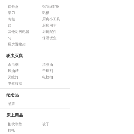
保鲜盒
锅/碗/碟/筷
菜刀
砧板
碗柜
厨房小工具
盆
厨房用车
其他厨房电器
厨房配件
勺
保温饭盒
厨房置物架
驱虫灭鼠
杀虫剂
清凉油
风油精
干燥剂
灭蚊灯
电蚊拍
电驱蚊器
纪念品
邮票
床上用品
抱枕靠垫
被子
蚊帐