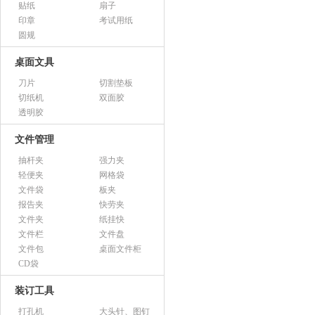
贴纸
扇子
印章
考试用纸
圆规
桌面文具
刀片
切割垫板
切纸机
双面胶
透明胶
文件管理
抽杆夹
强力夹
轻便夹
网格袋
文件袋
板夹
报告夹
快劳夹
文件夹
纸挂快
文件栏
文件盘
文件包
桌面文件柜
CD袋
装订工具
打孔机
大头针、图钉