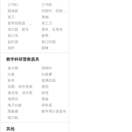
订书钉
订书机
固体胶
回形针、回形针盒
剪刀
浆糊
胶带切割器、胶带座、封箱器
美工刀
强力胶、胶水
票夹、长尾夹
装订夹
胶带
起钉器
装订封面
别针
胶棒
教学科研普教器具
放大镜
指南针
白板
白板擦
标本
玻璃仪器
挂图、软件资源
模型
激光笔、演示笔
粉笔
地球仪
黑板
电子白板
评价器
黑板擦
教学用计算器等
磁力贴
其他