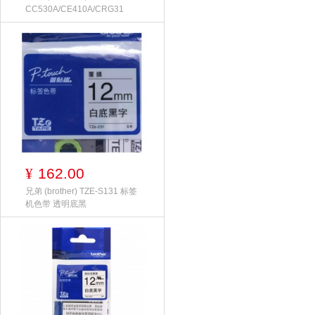
CC530A/CE410A/CRG31
162.00
¥
兄弟 (brother) TZE-S131 标签
机色带 透明底黑