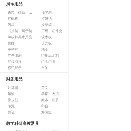
展示用品
磁粒、磁条、磁片
抽奖箱
打码机
打码纸
药箱
投票箱
书报架、展示架
厂绳、证件套、卡套
学校和美术用品
软木板
桌牌
荧光板
手举牌
地图
广告印刷
印刷品定制
展板海报
门头门牌
标识展示
台签
财务用品
计算器
票叉
印油
单据、收据
橡皮筋
账本、账册
印泥
印台
凭证
海绵缸
教学科研高教器具