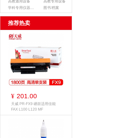
高教通用设备
高教专用设备
学科专用仪器设备
图书/档案
推荐热卖
201.00
¥
天威 PR-FX9 硒鼓适用佳能
FAX L100 L120 MF