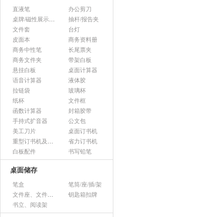
直液笔
办公剪刀
桌牌/磁性展示帖/证件框
抽杆/报告夹
文件套
台灯
皮面本
商务资料册
商务中性笔
长尾票夹
商务文件夹
带架白板
悬挂白板
桌面计算器
语音计算器
液体胶
拉链袋
玻璃杯
纸杯
文件框
函数计算器
封箱胶带
手持式扩音器
公文包
美工刀片
桌面订书机
重型订书机及其它
省力订书机
白板配件
书写铅笔
桌面储存
笔盒
笔筒/座/插/架
文件座、文件架、文件框
钥匙箱扣牌
书立、阅读架