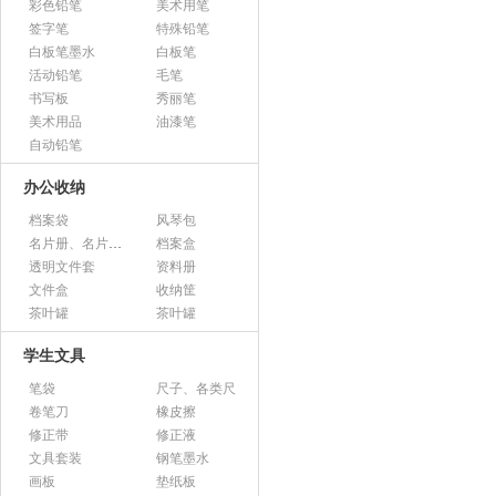
彩色铅笔
美术用笔
签字笔
特殊铅笔
白板笔墨水
白板笔
活动铅笔
毛笔
书写板
秀丽笔
美术用品
油漆笔
自动铅笔
办公收纳
档案袋
风琴包
名片册、名片盒、名片座
档案盒
透明文件套
资料册
文件盒
收纳筐
茶叶罐
茶叶罐
学生文具
笔袋
尺子、各类尺
卷笔刀
橡皮擦
修正带
修正液
文具套装
钢笔墨水
画板
垫纸板