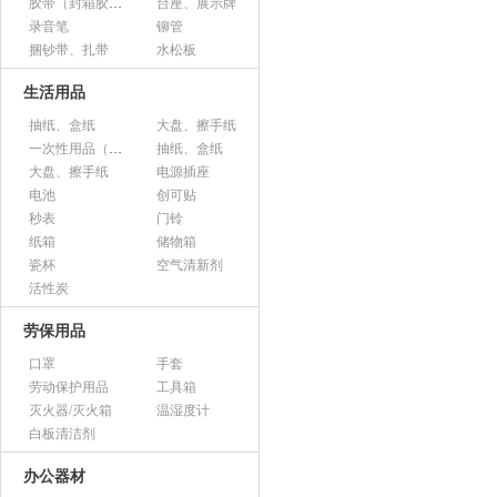
胶带（封箱胶、透明胶、美纹胶、双面胶等）
台座、展示牌
录音笔
铆管
捆钞带、扎带
水松板
生活用品
抽纸、盒纸
大盘、擦手纸
一次性用品（纸杯、胶杯、叉子、碟子等）
抽纸、盒纸
大盘、擦手纸
电源插座
电池
创可贴
秒表
门铃
纸箱
储物箱
瓷杯
空气清新剂
活性炭
劳保用品
口罩
手套
劳动保护用品
工具箱
灭火器/灭火箱
温湿度计
白板清洁剂
办公器材