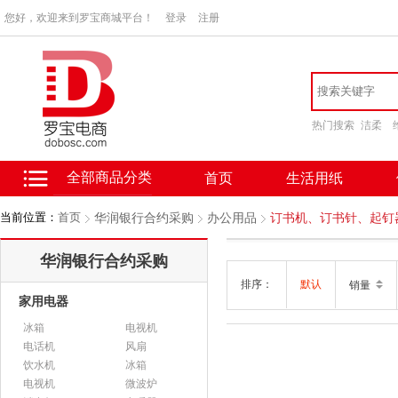
您好，欢迎来到罗宝商城平台！
登录
注册
热门搜索
洁柔
全部商品分类
首页
生活用纸
当前位置：
首页
华润银行合约采购
办公用品
订书机、订书针、起钉
华润银行合约采购
排序：
默认
销量
家用电器
冰箱
电视机
电话机
风扇
饮水机
冰箱
电视机
微波炉