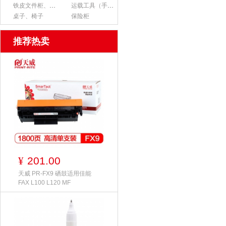
铁皮文件柜、货架
运载工具（手推车、平板车、梯子）
桌子、椅子
保险柜
推荐热卖
201.00
¥
天威 PR-FX9 硒鼓适用佳能
FAX L100 L120 MF