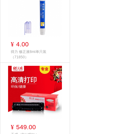
4.00
¥
得力 修正液8ml单只装
（71850）
549.00
¥