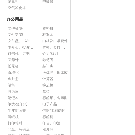
消毒柜
电暖器
空气净化器
办公用品
文件夹/袋
资料册
文件夹/袋
档案盒
文件盘、书栏
白板及白板套件
雨伞架、投诉意见箱、杂志架等杂项
奖杯、奖牌、证书
订书机、订书针、起钉器
介刀/剪刀
回形针
卷笔刀
长尾夹
装订夹
直/劵尺
液体胶、固体胶
名片册
计算器
笔筒
橡皮擦
胶纸座
笔类
笔记本
标签纸、告示贴
纸类/复印纸
电子产品
牛皮封面套
信封/印刷信封
碎纸机
标签机
打印耗材
印台、印油
印章、号码章
橡皮筋