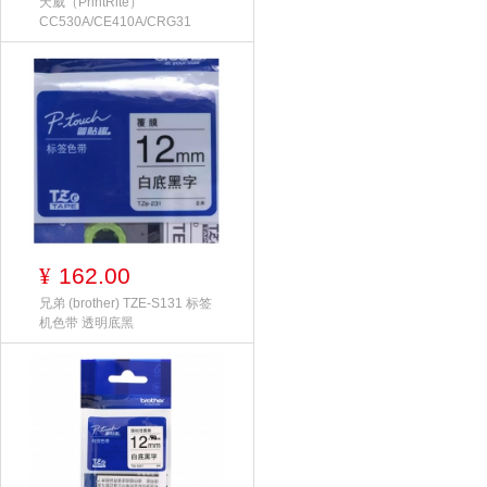
天威（PrintRite）
CC530A/CE410A/CRG31
162.00
¥
兄弟 (brother) TZE-S131 标签
机色带 透明底黑